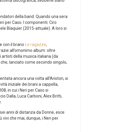
 attività discografica, sebbene siano
fondatori della band. Quando una sera
eri per Caso. I componenti: Ciro
e Blaquier (2015-attuale). A loro si
e con il brano
Le ragazze
,
grazie all’omonimo album: oltre
artisti della musica italiana (da
che, lanciato come secondo singolo,
entata ancora una volta all’Ariston, si
vità iniziale dei brani a cappella,
8, in cui i Neri per Caso si
io Dalla, Luca Carboni, Alex Britti,
.
 sei anni di distanza da Donne, esce
 vivi che mai, dunque, i Neri per