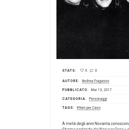
STATS:
0
0
AUTORE:
Andrea Fragasso
PUBBLICATO:
Mar 13, 2017
CATEGORIA:
Personaggi
TAGS:
Neri per Caso
A metà degli anni Novanta conoscono u