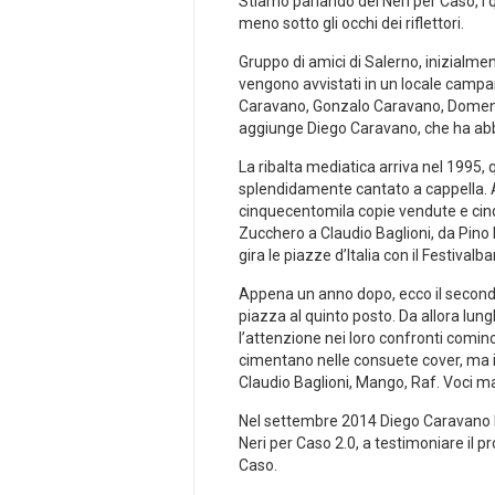
Stiamo parlando dei Neri per Caso, i q
meno sotto gli occhi dei riflettori.
Gruppo di amici di Salerno, inizialme
vengono avvistati in un locale campano
Caravano, Gonzalo Caravano, Domenico
aggiunge Diego Caravano, che ha ab
La ribalta mediatica arriva nel 1995,
splendidamente cantato a cappella. Ar
cinquecentomila copie vendute e cinque
Zucchero a Claudio Baglioni, da Pino 
gira le piazze d’Italia con il Festivalbar
Appena un anno dopo, ecco il secondo
piazza al quinto posto. Da allora lungh
l’attenzione nei loro confronti cominci
cimentano nelle consuete cover, ma inte
Claudio Baglioni, Mango, Raf. Voci m
Nel settembre 2014 Diego Caravano las
Neri per Caso 2.0, a testimoniare il 
Caso.