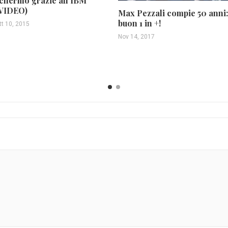
chermo grazie all’IBM
VIDEO)
Max Pezzali compie 50 anni:
buon 1 in +!
tt 10, 2015
Nov 14, 2017