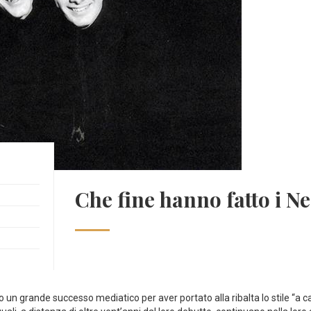
Che fine hanno fatto i N
n grande successo mediatico per aver portato alla ribalta lo stile “a capp