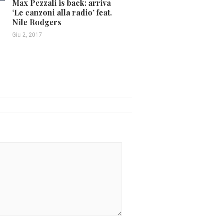
Max Pezzali is back: arriva
Iron Maiden: tre date in
‘Le canzoni alla radio’ feat.
(FOTO)
Nile Rodgers
Nov 30, 2015
Giu 2, 2017