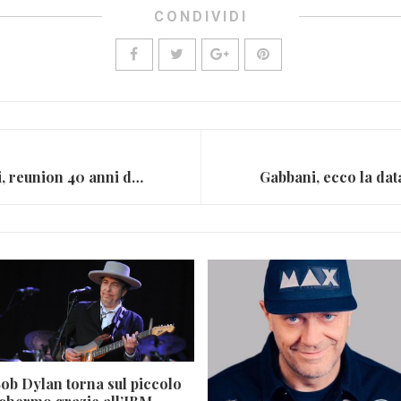
CONDIVIDI
Decibel ed Enrico Ruggeri, reunion 40 anni dopo: esce Noblesse Oblige
Gabbani, ecco la dat
ob Dylan torna sul piccolo