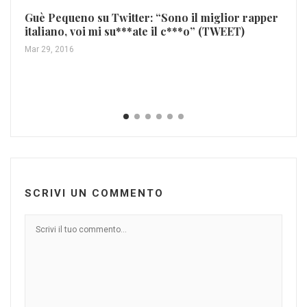
Guè Pequeno su Twitter: “Sono il miglior rapper
italiano, voi mi su***ate il c***o” (TWEET)
Mar 29, 2016
Sa
di
Ago
SCRIVI UN COMMENTO