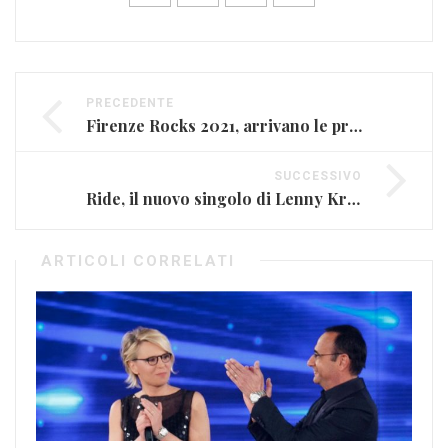
PRECEDENTE
Firenze Rocks 2021, arrivano le prime conferme
SUCCESSIVO
Ride, il nuovo singolo di Lenny Kravitz
ARTICOLI CORRELATI
Ma
‘E
Mag