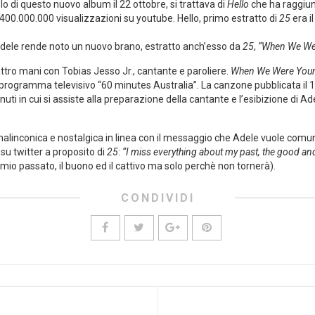
o di questo nuovo album il 22 ottobre, si trattava di
Hello
che ha raggiun
00.000.000 visualizzazioni su youtube. Hello, primo estratto di
25
era il
m Adele rende noto un nuovo brano, estratto anch’esso da
25
,
“When We We
ttro mani con Tobias Jesso Jr., cantante e paroliere.
When We Were You
l programma televisivo “60 minutes Australia”. La canzone pubblicata il 
nuti in cui si assiste alla preparazione della cantante e l’esibizione di 
alinconica e nostalgica in linea con il messaggio che Adele vuole comuni
su twitter a proposito di
25
:
“I miss everything about my past, the good and
mio passato, il buono ed il cattivo ma solo perchè non tornerà).
CONDIVIDI