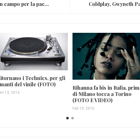
I Duran Duran scendono in campo per la pace (FOTO E VIDEO)
itornano i Technics, per gli
manti del vinile (FOTO)
Rihanna fa bis in Italia, prim
en 13, 2016
di Milano tocca a Torino
(FOTO E VIDEO)
Feb 19, 2016