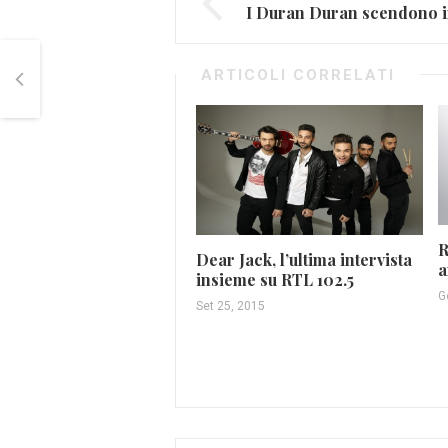
ARTICOLI CORRELATI
R
Dear Jack, l’ultima intervista
a
insieme su RTL 102.5
G
Set 25, 2015