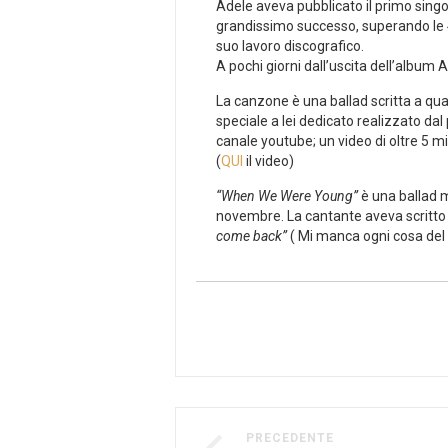
Adele aveva pubblicato il primo singol
grandissimo successo, superando le 4
suo lavoro discografico.
A pochi giorni dall’uscita dell’albu
La canzone è una ballad scritta a qua
speciale a lei dedicato realizzato da
canale youtube; un video di oltre 5 mi
(
QUI
il video)
“When We Were Young”
è una ballad m
novembre. La cantante aveva scritto 
come back”
( Mi manca ogni cosa del 
PRECEDENTE