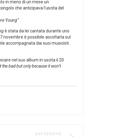
to in meno di un mese un
 singolo che anticipava l’uscita del
re Young”
.
ng
è stata da lei cantata durante uno
17 novembre è possibile ascoltarla sul
Adele accompagnata dai suoi musicisti.
care nel suo album in uscita il 20
 the bad but only because it won’t
SUCCESSIVO