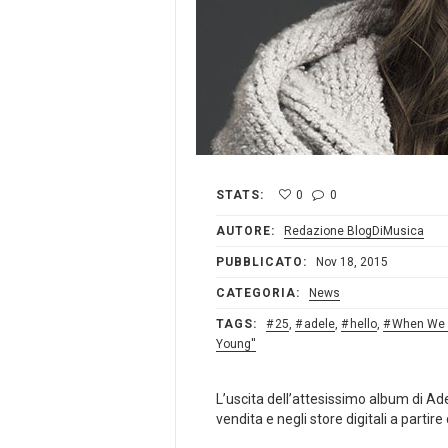
STATS:
0
0
AUTORE:
Redazione BlogDiMusica
PUBBLICATO:
Nov 18, 2015
CATEGORIA:
News
TAGS:
25
,
adele
,
hello
,
When We
Young''
L’uscita dell’attesissimo album di Ade
vendita e negli store digitali a parti