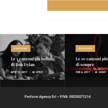
POPULAR
POPULAR
Le 5 canzoni più belle
Le 10 canzoni più
di Bob Dylan
di sempre
APR 12, 2017
47321
FEB 6, 2017
36947
0
Perform Agency Srl – P.IVA: 09335071214.