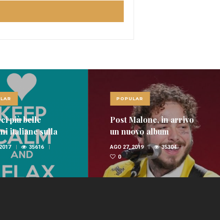
LAR
POPULAR
ci più belle
Post Malone, in arrivo
i italiane sulla
un nuovo album
nica
 2017
35616
AGO 27, 2019
35304
0