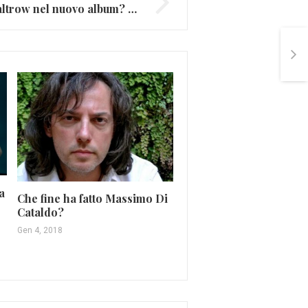
Coldplay, Gwyneth Paltrow nel nuovo album? (FOTO E VIDEO)
a
Che fine ha fatto Massimo Di
One World Together A
Cataldo?
diventa una Album
Gen 4, 2018
Apr 20, 2020