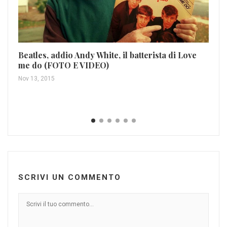
Ca
Beatles, addio Andy White, il batterista di Love
me do (FOTO E VIDEO)
Apr
Nov 13, 2015
SCRIVI UN COMMENTO