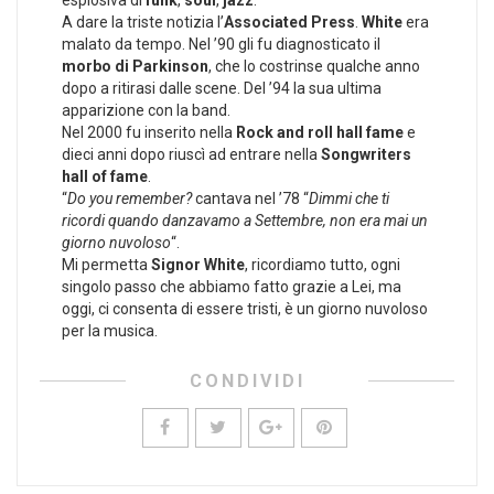
esplosiva di
funk
,
soul
,
jazz
.
A dare la triste notizia l’
Associated Press
.
White
era
malato da tempo. Nel ’90 gli fu diagnosticato il
morbo di Parkinson
, che lo costrinse qualche anno
dopo a ritirasi dalle scene. Del ’94 la sua ultima
apparizione con la band.
Nel 2000 fu inserito nella
Rock and roll hall fame
e
dieci anni dopo riuscì ad entrare nella
Songwriters
hall of fame
.
“
Do you remember?
cantava nel ’78 “
Dimmi che ti
ricordi quando danzavamo a Settembre, non era mai un
giorno nuvoloso
“.
Mi permetta
Signor White
, ricordiamo tutto, ogni
singolo passo che abbiamo fatto grazie a Lei, ma
oggi, ci consenta di essere tristi, è un giorno nuvoloso
per la musica.
CONDIVIDI