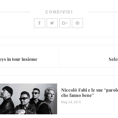
CONDIVIDI
oys in tour insieme
Sele
Niccolò Fabi e le sue “parol
che fanno bene”
Mag 24, 2015