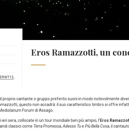
Eros Ramazzotti, un conc
ERWT15
,
l proprio cantante o gruppo preferito suoni in modo notevolmente divers
amazzotti, questo non accadrà: il suo caratteristico timbro si offre infatt
l Mediolanum Forum di Assago.
 ieri sera, collocate in un tour mondiale ben più ampio, l’
Eros Ramazzot
grandi classici come
Terra Promessa
,
Adesso Tu
e
Più Bella Cosa
, il cantau