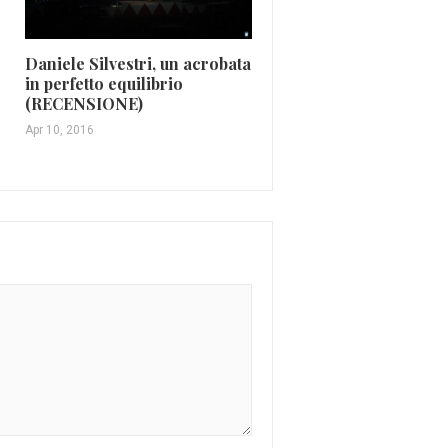
Daniele Silvestri, un acrobata
Francesco De Gregori:
in perfetto equilibrio
Amore e Furto, ma anc
(RECENSIONE)
tanta musica (RECENS
Apr 10, 2016
Mar 6, 2016