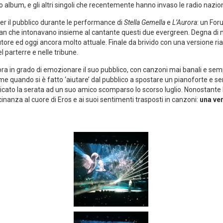
o album, e gli altri singoli che recentemente hanno invaso le radio nazion
er il pubblico durante le performance di
Stella Gemella
e
L’Aurora
: un For
 fan che intonavano insieme al cantante questi due evergreen. Degna di 
utore ed oggi ancora molto attuale. Finale da brivido con una versione ri
el parterre e nelle tribune.
cora in grado di emozionare il suo pubblico, con canzoni mai banali e s
quando si è fatto ‘aiutare’ dal pubblico a spostare un pianoforte e sem
dicato la serata ad un suo amico scomparso lo scorso luglio. Nonostante 
cinanza al cuore di Eros e ai suoi sentimenti trasposti in canzoni:
una ve