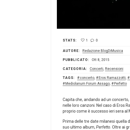
STATS:
1
0
AUTORE:
Redazione BlogDiMusica
PUBBLICATO:
Ott 8, 2015
CATEGORIA:
Concerti
,
Recensioni
TAGS:
concerto
,
Eros Ramazzotti
,
Mediolanum Forum Assago
,
Perfetto
Capita che, andando ad un concerto, i
nelle loro canzoni. Nel caso di Eros R
proprio come è successo ieri sera a
Prima delle tre date milanesi quella di
suo ultimo album,
Perfetto
. Oltre ai 