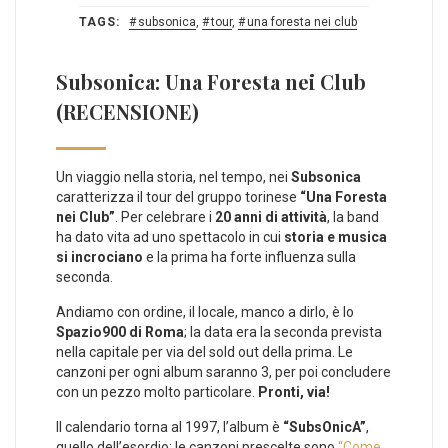
TAGS:
subsonica
,
tour
,
una foresta nei club
Subsonica: Una Foresta nei Club
(RECENSIONE)
Un viaggio nella storia, nel tempo, nei
Subsonica
caratterizza il tour del gruppo torinese
“Una Foresta
nei Club”
. Per celebrare i
20 anni di attività
, la band
ha dato vita ad uno spettacolo in cui
storia e musica
si incrociano
e la prima ha forte influenza sulla
seconda.
Andiamo con ordine, il locale, manco a dirlo, è lo
Spazio900 di Roma
; la data era la seconda prevista
nella capitale per via del sold out della prima. Le
canzoni per ogni album saranno 3, per poi concludere
con un pezzo molto particolare.
Pronti, via!
Il calendario torna al 1997, l’album è
“SubsOnicA”
,
quello dell’esordio; le canzoni prescelte sono
“Come