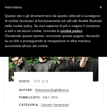
MENU
×
Informativa
Questo sito o gli strumenti terzi da questo utilizzati si avvalgono
di cookie necessari al funzionamento ed utili alle finalità illustrate
nella cookie policy. Se vuoi saperne di più o negare il consenso
a tutti o ad alcuni cookie, consulta la
cookie policy
.
Chiudendo questo banner, scorrendo questa pagina, cliccando
su un link o proseguendo la navigazione in altra maniera,
acconsenti all’uso dei cookie.
STATS:
0
0
AUTORE:
Redazione BlogDiMusica
PUBBLICATO:
Feb 7, 2016
CATEGORIA:
Concerti
,
Recensioni