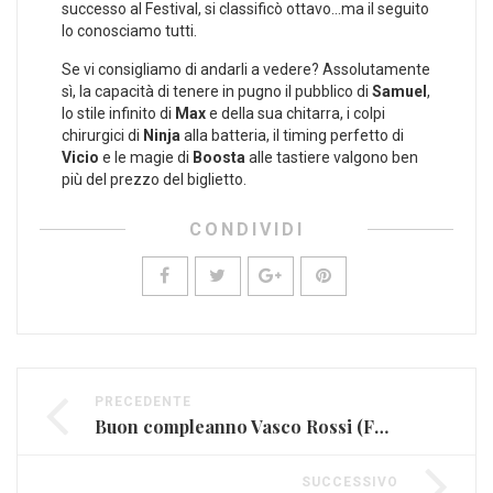
successo al Festival, si classificò ottavo…ma il seguito
lo conosciamo tutti.
Se vi consigliamo di andarli a vedere? Assolutamente
sì, la capacità di tenere in pugno il pubblico di
Samuel
,
lo stile infinito di
Max
e della sua chitarra, i colpi
chirurgici di
Ninja
alla batteria, il timing perfetto di
Vicio
e le magie di
Boosta
alle tastiere valgono ben
più del prezzo del biglietto.
CONDIVIDI
PRECEDENTE
Buon compleanno Vasco Rossi (FOTO E VIDEO)
SUCCESSIVO