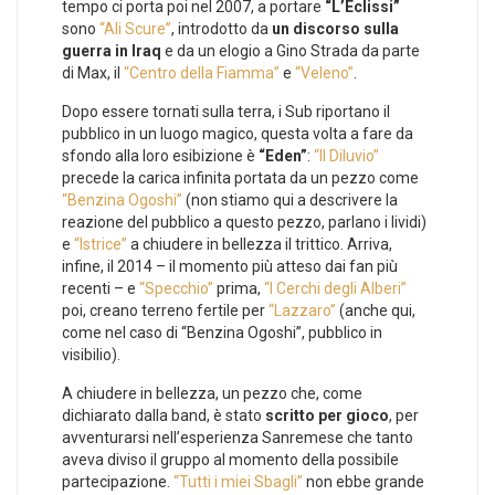
tempo ci porta poi nel 2007, a portare
“L’Eclissi”
sono
“Ali Scure”
, introdotto da
un discorso sulla
guerra in Iraq
e da un elogio a Gino Strada da parte
di Max, il
“Centro della Fiamma”
e
“Veleno”
.
Dopo essere tornati sulla terra, i Sub riportano il
pubblico in un luogo magico, questa volta a fare da
sfondo alla loro esibizione è
“Eden”
:
“Il Diluvio”
precede la carica infinita portata da un pezzo come
“Benzina Ogoshi”
(non stiamo qui a descrivere la
reazione del pubblico a questo pezzo, parlano i lividi)
e
“Istrice”
a chiudere in bellezza il trittico. Arriva,
infine, il 2014 – il momento più atteso dai fan più
recenti – e
“Specchio”
prima,
“I Cerchi degli Alberi”
poi, creano terreno fertile per
“Lazzaro”
(anche qui,
come nel caso di “Benzina Ogoshi”, pubblico in
visibilio).
A chiudere in bellezza, un pezzo che, come
dichiarato dalla band, è stato
scritto per gioco
, per
avventurarsi nell’esperienza Sanremese che tanto
aveva diviso il gruppo al momento della possibile
partecipazione.
“Tutti i miei Sbagli”
non ebbe grande