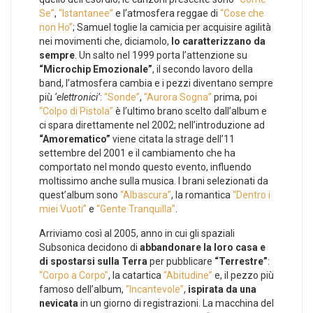
Se”
,
“Istantanee”
e l’atmosfera reggae di
“Cose che
non Ho”
; Samuel toglie la camicia per acquisire agilità
nei movimenti che, diciamolo,
lo caratterizzano da
sempre
. Un salto nel 1999 porta l’attenzione su
“Microchip Emozionale”
, il secondo lavoro della
band, l’atmosfera cambia e i pezzi diventano sempre
più
‘elettronici’
:
“Sonde”
,
“Aurora Sogna”
prima, poi
“Colpo di Pistola”
è l’ultimo brano scelto dall’album e
ci spara direttamente nel 2002; nell’introduzione ad
“Amorematico”
viene citata la strage dell’11
settembre del 2001 e il cambiamento che ha
comportato nel mondo questo evento, influendo
moltissimo anche sulla musica. I brani selezionati da
quest’album sono
“Albascura”
, la romantica
“Dentro i
miei Vuoti”
e
“Gente Tranquilla”
.
Arriviamo così al 2005, anno in cui gli spaziali
Subsonica decidono di
abbandonare la loro casa e
di spostarsi sulla Terra
per pubblicare
“Terrestre”
:
“Corpo a Corpo”
, la catartica
“Abitudine”
e, il pezzo più
famoso dell’album,
“Incantevole”
,
ispirata da una
nevicata
in un giorno di registrazioni. La macchina del