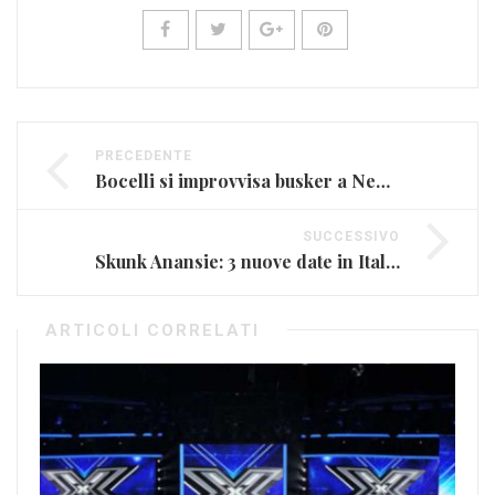
PRECEDENTE
Bocelli si improvvisa busker a New York (VIDEO)
SUCCESSIVO
Skunk Anansie: 3 nuove date in Italia
ARTICOLI CORRELATI
Ni
Apr