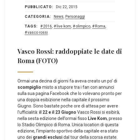
PUBBLICATO:
Dic 22, 2015
CATEGORIA:
News
,
Personaggi
TAGS:
2016
,
live kom
,
olimpico
,
Roma
,
vasco rossi
Vasco Rossi: raddoppiate le date di
Roma (FOTO)
Ormai una decina di giorni fa aveva creato un po’ di
scompiglio
misto a stupore tra i fan con annunci
sulla sua pagina Facebook che lo volevano pronto per
una doppia esibizione nella capitale il prossimo
Giugno. Sono bastate poche ore di attesa per avere
l’ufficialità:
il 22 e il 23 Giugno
Vasco Rossi si esibirà,
nella sesta edizione dell’ormai fisso
Live Kom
, presso
lo Stadio Olimpico di Roma. Unica location di questa
edizione, l’impianto sportivo della capitale era stato
uno dei
grandi esclusi
dal tour della scorsa estate.