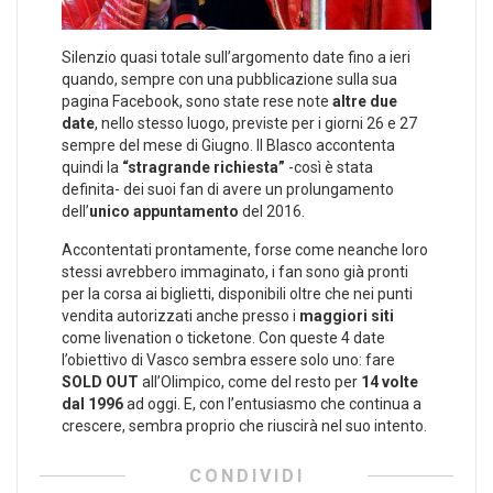
Silenzio quasi totale sull’argomento date fino a ieri
quando, sempre con una pubblicazione sulla sua
pagina Facebook, sono state rese note
altre due
date
, nello stesso luogo, previste per i giorni 26 e 27
sempre del mese di Giugno. Il Blasco accontenta
quindi la
“stragrande richiesta”
-così è stata
definita- dei suoi fan di avere un prolungamento
dell’
unico appuntamento
del 2016.
Accontentati prontamente, forse come neanche loro
stessi avrebbero immaginato, i fan sono già pronti
per la corsa ai biglietti, disponibili oltre che nei punti
vendita autorizzati anche presso i
maggiori siti
come livenation o ticketone. Con queste 4 date
l’obiettivo di Vasco sembra essere solo uno: fare
SOLD OUT
all’Olimpico, come del resto per
14 volte
dal 1996
ad oggi. E, con l’entusiasmo che continua a
crescere, sembra proprio che riuscirà nel suo intento.
CONDIVIDI