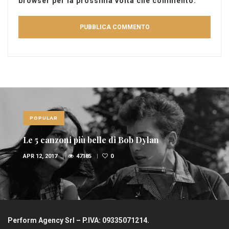
browser per la prossima volta che commento.
POPULAR
Le 5 canzoni più belle di Bob Dylan
APR 12, 2017
47185
0
Perform Agency Srl – P.IVA: 09335071214.