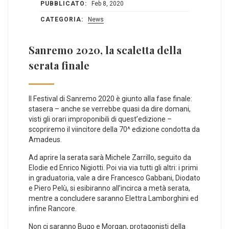
PUBBLICATO:
Feb 8, 2020
CATEGORIA:
News
Sanremo 2020, la scaletta della
serata finale
Il Festival di Sanremo 2020 è giunto alla fase finale:
stasera – anche se verrebbe quasi da dire domani,
visti gli orari improponibili di quest’edizione –
scopriremo il viincitore della 70^ edizione condotta da
Amadeus.
Ad aprire la serata sarà Michele Zarrillo, seguito da
Elodie ed Enrico Nigiotti. Poi via via tutti gli altri: i primi
in graduatoria, vale a dire Francesco Gabbani, Diodato
e Piero Pelù, si esibiranno all’incirca a metà serata,
mentre a concludere saranno Elettra Lamborghini ed
infine Rancore.
Non ci saranno Bugo e Morgan, protagonisti della