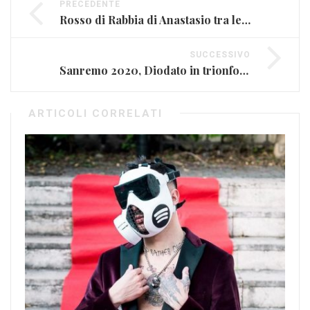
PRECEDENTE
Rosso di Rabbia di Anastasio tra le canzoni favorite a Sanremo
SUCCESSIVO
Sanremo 2020, Diodato in trionfo. La classifica finale
ARTICOLI CORRELATI
iH