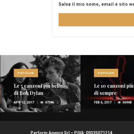
Salva il mio nome, email e sito 
POPULAR
POPULAR
Le 5 canzoni più belle
Le 10 canzoni più
di Bob Dylan
di sempre
APR 12, 2017
47386
FEB 6, 2017
36948
0
Perform Agency Srl – P.IVA: 09335071214.