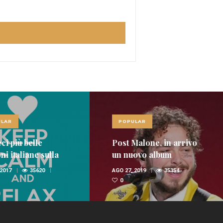
LAR
POPULAR
ci più belle
Post Malone, in arrivo
i italiane sulla
un nuovo album
nica
 2017
35620
AGO 27, 2019
35354
0