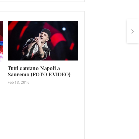
Tutti cantano Napoli a
Sanremo (FOTO E VIDEO)
I Talking Heads e la n
Feb 13, 2016
wave: arte, ritmo e
avanguardia
Dic 11, 2025