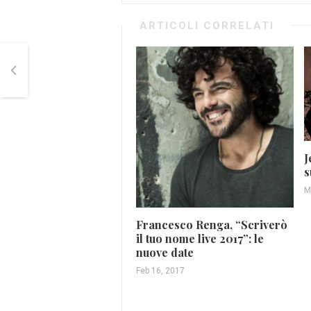
ARTICOLI CORRELATI
J
s
M
Francesco Renga, “Scriverò
il tuo nome live 2017”: le
nuove date
Feb 16, 2017