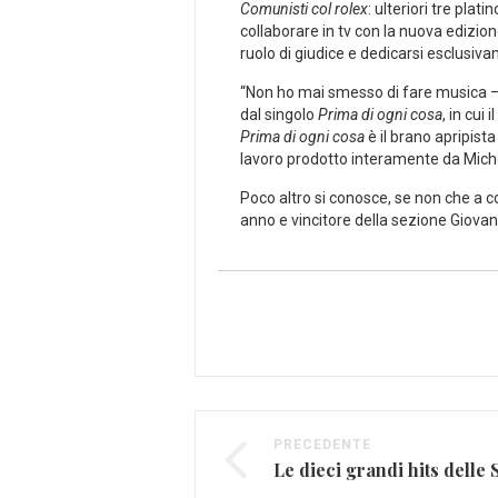
Comunisti col rolex
: ulteriori tre pla
collaborare in tv con la nuova edizion
ruolo di giudice e dedicarsi esclusiv
“Non ho mai smesso di fare musica – l
dal singolo
Prima di ogni cosa
, in cui
Prima di ogni cosa
è il brano apripista
lavoro prodotto interamente da Mich
Poco altro si conosce, se non che a c
anno e vincitore della sezione Giovani
PRECEDENTE
Le dieci grandi hits delle 