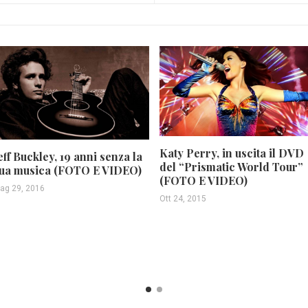
Katy Perry, in uscita il DVD
eff Buckley, 19 anni senza la
del “Prismatic World Tour”
ua musica (FOTO E VIDEO)
(FOTO E VIDEO)
ag 29, 2016
Ott 24, 2015