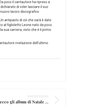
. Da poco il cantautore ha ripreso a
ichiarato di voler lasciare il suo
 nuovo lavoro discografico.
Un antipasto di ciò che sarà è dato
co al figlioletto Leone nato da poco.
a sua carriera, visto che è il primo
antautore rivelazione dell’ultimo
SUCCESSIVO
Dischi sotto l’albero: ecco gli album di Natale 2018