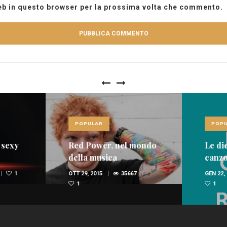
web in questo browser per la prossima volta che commento.
POPULAR
POPU
 sexy
Red Power, nel mondo
Le die
della musica
canzon
spopolano i rossi
dome
1
OTT 29, 2015
35667
GEN 22,
(FOTO E VIDEO)
1
1