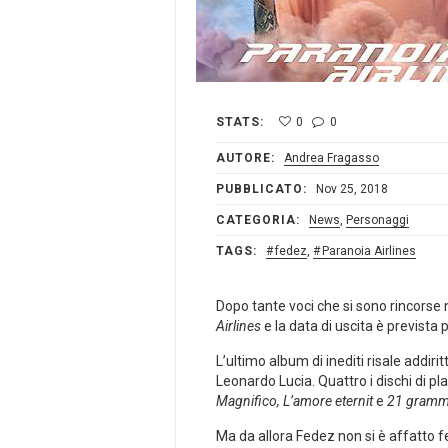
STATS:
0
0
AUTORE:
Andrea Fragasso
PUBBLICATO:
Nov 25, 2018
CATEGORIA:
News
,
Personaggi
TAGS:
fedez
,
Paranoia Airlines
Dopo tante voci che si sono rincorse 
Airlines
e la data di uscita è prevista 
L’ultimo album di inediti risale addirit
Leonardo Lucia. Quattro i dischi di pla
Magnifico,
L’amore eternit
e
21 gramm
Ma da allora Fedez non si è affatto 