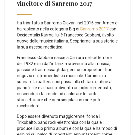
vincitore di Sanremo 2017
Ha trionfato a Sanremo Giovani nel 2016 con Amen e
ha replicato nella categoria Big di
Sanremo 2017
con
Occidentalis Karma: lui è Francesco Gabbani, il volto
nuovo della musica italiana. Scopriamo la sua storia e
la sua ascesa mediatica.
Francesco Gabbani nasce a Carrara nel settembre
del 1982 e sin dall’infanzia si avvicina alla musica,
passione trasmessagli dai genitori proprietari di un
negozio di strumentistica musicale. Comincia a
suonare la batteria, poi passa alla chitarra, infine al
pianoforte e al basso: diventa un polistrumentista,
riuscendo in tal modo ad esplorare le tante
sfaccettature che ogni singola canzone può
racchiudere.
Dopo essere divenuto maggiorenne, fonda i
Trikobalto, band rock-elettronica con la quale
produce il suo primo album e con la quale ha modo di
esibirsi sul palco di importanti appuntamenti come