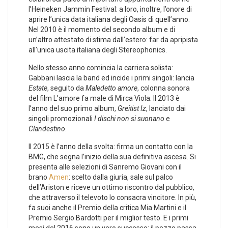
l’Heineken Jammin Festival: a loro, inoltre, l’onore di
aprire l’unica data italiana degli Oasis di quell’anno.
Nel 2010 è il momento del secondo album e di
un’altro attestato di stima dall’estero: far da apripista
all’unica uscita italiana degli Stereophonics.
Nello stesso anno comincia la carriera solista:
Gabbani lascia la band ed incide i primi singoli: lancia
Estate
, seguito da
Maledetto amore
, colonna sonora
del film L’amore fa male di Mirca Viola. Il 2013 è
l’anno del suo primo album,
Greitist Iz
, lanciato dai
singoli promozionali
I dischi non si suonano
e
Clandestino
.
Il 2015 è l’anno della svolta: firma un contatto con la
BMG, che segna l’inizio della sua definitiva ascesa. Si
presenta alle selezioni di Sanremo Giovani con il
brano
Amen
: scelto dalla giuria, sale sul palco
dell’Ariston e riceve un ottimo riscontro dal pubblico,
che attraverso il televoto lo consacra vincitore. In più,
fa suoi anche il Premio della critica Mia Martini e il
Premio Sergio Bardotti per il miglior testo. E i primi