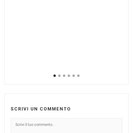
”L
su
Apr
SCRIVI UN COMMENTO