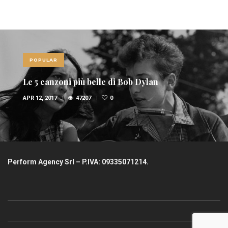
POPULAR
Le 10 canzoni più sexy di sempre
FEB 6, 2017
36945
1
Perform Agency Srl – P.IVA: 09335071214.