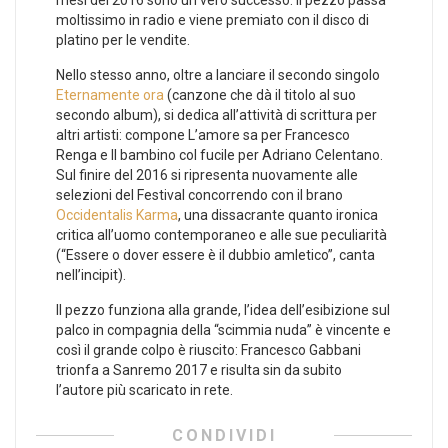
mesi del 2016 sono un vero successo: il pezzo passa
moltissimo in radio e viene premiato con il disco di
platino per le vendite.
Nello stesso anno, oltre a lanciare il secondo singolo
Eternamente ora
(canzone che dà il titolo al suo
secondo album), si dedica all’attività di scrittura per
altri artisti: compone L’amore sa per Francesco
Renga e Il bambino col fucile per Adriano Celentano.
Sul finire del 2016 si ripresenta nuovamente alle
selezioni del Festival concorrendo con il brano
Occidentalis Karma
, una dissacrante quanto ironica
critica all’uomo contemporaneo e alle sue peculiarità
(“Essere o dover essere è il dubbio amletico”, canta
nell’incipit).
Il pezzo funziona alla grande, l’idea dell’esibizione sul
palco in compagnia della “scimmia nuda” è vincente e
così il grande colpo è riuscito: Francesco Gabbani
trionfa a Sanremo 2017 e risulta sin da subito
l’autore più scaricato in rete.
CONDIVIDI