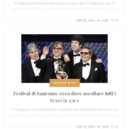
Il Festival di Sanremo terminava la sera del 13 febbraio con la
vittoria degli Stadio con “Un giorno mi dirai” (QUI il video). Ora è…
FEB 25, 2016
2153
0
MUSICA & TV
Festival di Sanremo, ecco dove ascoltare tutti i
brani in gara
Si è appena conclusa la 66ª edizione del Festival di Sanremo e a
trionfare sono stati gli Stadio con “Un Giorno Mi Dirai”. Nel corso…
FEB 14, 2016
2330
0