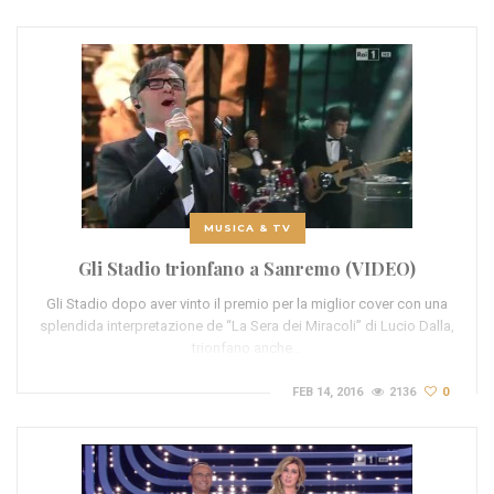
MUSICA & TV
Gli Stadio trionfano a Sanremo (VIDEO)
Gli Stadio dopo aver vinto il premio per la miglior cover con una
splendida interpretazione de “La Sera dei Miracoli” di Lucio Dalla,
trionfano anche…
FEB 14, 2016
2136
0