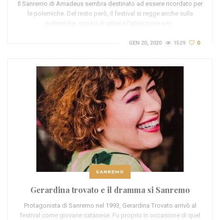
Il Sanremo di Amadeus sembra destinato ad essere ricordato per
le polemiche. Del resto però, il festival si regge anche sulle
polemiche, capaci di attirare l’attenzione per…
GEN 20, 2020
1529
0
SANREMO
Gerardina trovato e il dramma si Sanremo
Protagonista di Sanremo nel 1993, Gerardina Trovato arrivò al
festival come giovane catanese. Fu proprio in occasione di quel