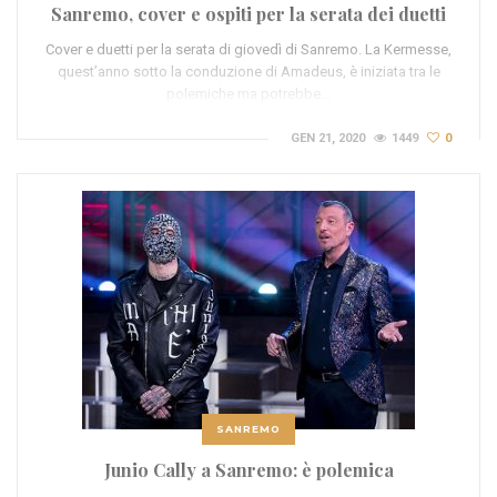
Sanremo, cover e ospiti per la serata dei duetti
Cover e duetti per la serata di giovedì di Sanremo. La Kermesse,
quest’anno sotto la conduzione di Amadeus, è iniziata tra le
polemiche ma potrebbe…
GEN 21, 2020
1449
0
SANREMO
Junio Cally a Sanremo: è polemica