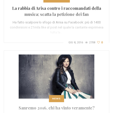
La rabbia di Arisa contro i raccomandati della
musica; scatta la petizione dei fan
Ha fatto scalpore lo sfogo di Arisa su Facebook: più di 1400
condivisioni e 21mila like al post nel quale la cantante esprimeva
tutta la…
GIU 8, 2016
2708
0
NEWS
Sanremo 2016, chi ha vinto veramente?