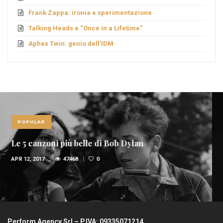
Frank Zappa: ironia e sperimentazione
Talking Heads e “Once in a Lifetime”
Aphex Twin: genio dell’IDM
POPULAR
Le 10 canzoni più sexy di sempre
FEB 6, 2017
36950
1
Perform Agency Srl – P.IVA: 09335071214.