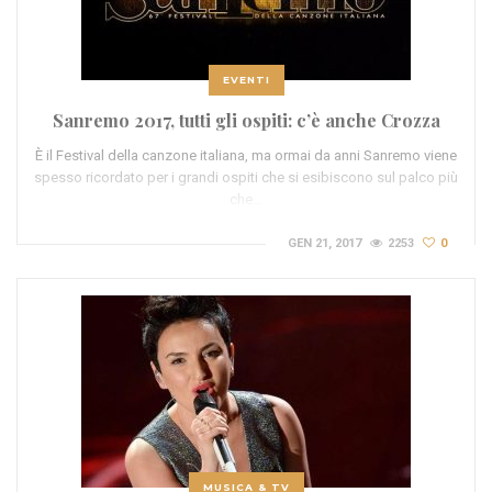
EVENTI
Sanremo 2017, tutti gli ospiti: c’è anche Crozza
È il Festival della canzone italiana, ma ormai da anni Sanremo viene
spesso ricordato per i grandi ospiti che si esibiscono sul palco più
che…
GEN 21, 2017
2253
0
MUSICA & TV