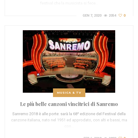
festival che la musicista si fece…
GEN 7, 2020
2054
0
MUSICA & TV
Le più belle canzoni vincitrici di Sanremo
Sanremo 2018 è alle porte: sarà la 68^ edizione del Festival della
canzone italiana, nato nel 1951 ed approdato, con alti e bassi, ma
con…