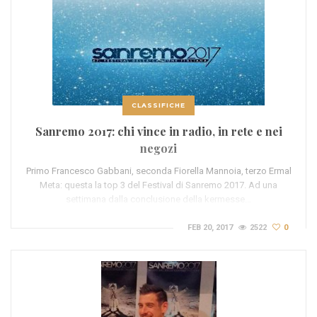
CLASSIFICHE
Sanremo 2017: chi vince in radio, in rete e nei
negozi
Primo Francesco Gabbani, seconda Fiorella Mannoia, terzo Ermal
Meta: questa la top 3 del Festival di Sanremo 2017. Ad una
settimana dalla conclusione della kermesse…
FEB 20, 2017
2522
0