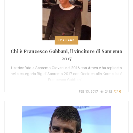
ITALIANE
Chi è Francesco Gabbani, il vincitore di Sanremo
2017
Ha trionfato a Sanremo Giovani nel 2016 con Amen e ha replicato
nella categoria Big di Sanremo 2017 con Occidentalis Karma: lui è
Francesco Gabbani,…
FEB 13, 2017
2492
0