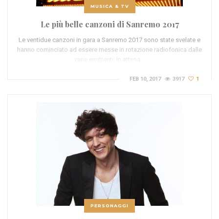
MUSICA & TV
Le più belle canzoni di Sanremo 2017
Le ventidue canzoni in gara a Sanremo 2017 sono state svelate e
hanno cominciato ad essere messe in rotazione radiofonica dalle
varie emittenti. In attesa…
FEB 10, 2017
3917
1
PERSONAGGI