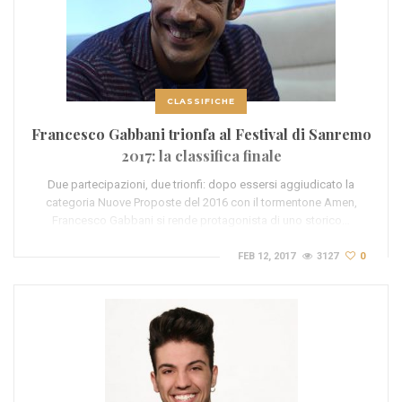
CLASSIFICHE
Francesco Gabbani trionfa al Festival di Sanremo
2017: la classifica finale
Due partecipazioni, due trionfi: dopo essersi aggiudicato la
categoria Nuove Proposte del 2016 con il tormentone Amen,
Francesco Gabbani si rende protagonista di uno storico…
FEB 12, 2017
3127
0