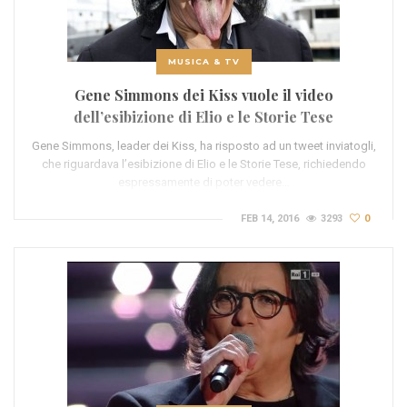
MUSICA & TV
Gene Simmons dei Kiss vuole il video
dell’esibizione di Elio e le Storie Tese
Gene Simmons, leader dei Kiss, ha risposto ad un tweet inviatogli,
che riguardava l’esibizione di Elio e le Storie Tese, richiedendo
espressamente di poter vedere…
FEB 14, 2016
3293
0