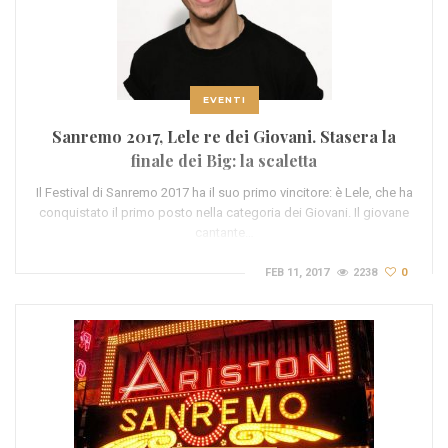
EVENTI
Sanremo 2017, Lele re dei Giovani. Stasera la
finale dei Big: la scaletta
Il Festival di Sanremo 2017 ha il suo primo vincitore: è Lele, che ha
conquistato il primo posto nella categoria dei Giovani. Il giovane
cantante…
FEB 11, 2017
2238
0