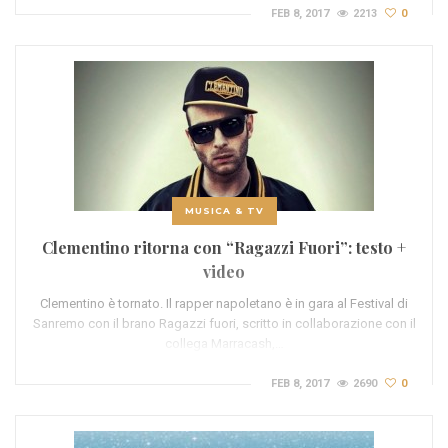
FEB 8, 2017
2213
0
MUSICA & TV
Clementino ritorna con “Ragazzi Fuori”: testo +
video
Clementino è tornato. Il rapper napoletano è in gara al Festival di
Sanremo con il brano Ragazzi fuori, scritto in collaborazione con il
collega Marracash,…
FEB 8, 2017
2690
0