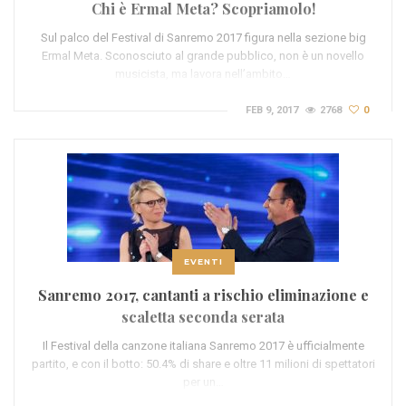
Chi è Ermal Meta? Scopriamolo!
Sul palco del Festival di Sanremo 2017 figura nella sezione big
Ermal Meta. Sconosciuto al grande pubblico, non è un novello
musicista, ma lavora nell’ambito…
FEB 9, 2017
2768
0
EVENTI
Sanremo 2017, cantanti a rischio eliminazione e
scaletta seconda serata
Il Festival della canzone italiana Sanremo 2017 è ufficialmente
partito, e con il botto: 50.4% di share e oltre 11 milioni di spettatori
per un…