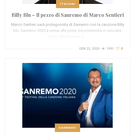
ITALIANI
Billy Blu – Il pezzo di Sanremo di Marco Sentieri
Marco Sentieri sarà protagonista di Sanremo con la canzone Billy
blu. Sanremo 2020 è ormai alle porte, tra polemiche e curiosità.
Ecco che iniziamo a…
GEN 22, 2020
1991
0
SANREMO