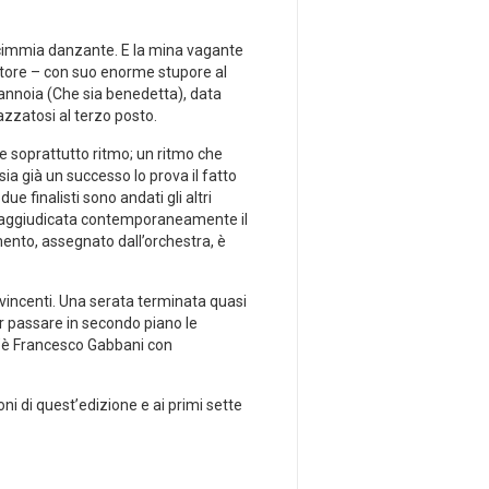
scimmia danzante. E la mina vagante
citore – con suo enorme stupore al
annoia (Che sia benedetta), data
zzatosi al terzo posto.
e soprattutto ritmo; un ritmo che
sia già un successo lo prova il fatto
e finalisti sono andati gli altri
i è aggiudicata contemporaneamente il
mento, assegnato dall’orchestra, è
 vincenti. Una serata terminata quasi
ar passare in secondo piano le
’è Francesco Gabbani con
oni di quest’edizione e ai primi sette