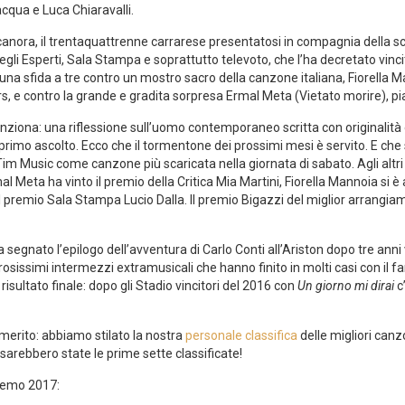
Ilacqua e Luca Chiaravalli.
canora, il trentaquattrenne carrarese presentatosi in compagnia della 
degli Esperti, Sala Stampa e soprattutto televoto, che l’ha decretato vin
a sfida a tre contro un mostro sacro della canzone italiana, Fiorella M
 e contro la grande e gradita sorpresa Ermal Meta (Vietato morire), pia
ziona: una riflessione sull’uomo contemporaneo scritta con originalità 
l primo ascolto. Ecco che il tormentone dei prossimi mesi è servito. E che 
Tim Music come canzone più scaricata nella giornata di sabato. Agli altri du
mal Meta ha vinto il premio della Critica Mia Martini, Fiorella Mannoia s
 il premio Sala Stampa Lucio Dalla. Il premio Bigazzi del miglior arrangia
 segnato l’epilogo dell’avventura di Carlo Conti all’Ariston dopo tre anni
rosissimi intermezzi extramusicali che hanno finito in molti casi con il f
 risultato finale: dopo gli Stadio vincitori del 2016 con
Un giorno mi dirai
c
erito: abbiamo stilato la nostra
personale classifica
delle migliori canz
sarebbero state le prime sette classificate!
nremo 2017: