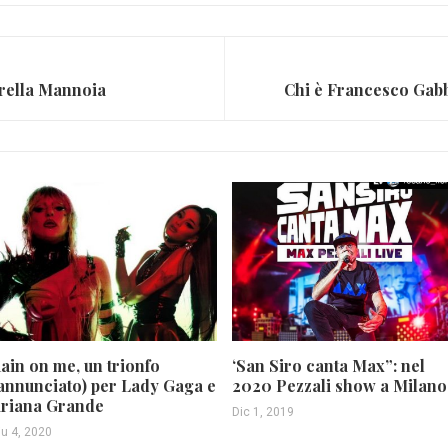
orella Mannoia
ain on me, un trionfo
‘San Siro canta Max”: nel
annunciato) per Lady Gaga e
2020 Pezzali show a Milano
riana Grande
Dic 1, 2019
iu 4, 2020