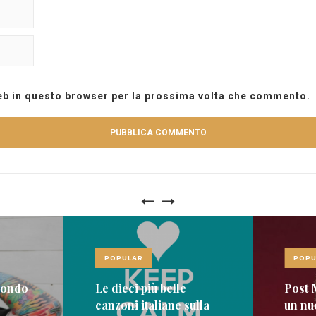
web in questo browser per la prossima volta che commento.
POPULAR
POPU
mondo
Le dieci più belle
Post 
canzoni italiane sulla
un nu