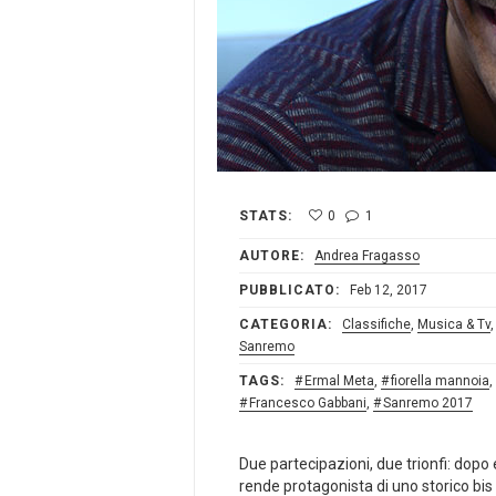
STATS:
0
1
AUTORE:
Andrea Fragasso
PUBBLICATO:
Feb 12, 2017
CATEGORIA:
Classifiche
,
Musica & Tv
Sanremo
TAGS:
Ermal Meta
,
fiorella mannoia
,
Francesco Gabbani
,
Sanremo 2017
Due partecipazioni, due trionfi: dop
rende protagonista di uno storico bis