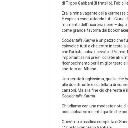
di Filippo Gabbani (il fratello), Fabio 
Era la mina vagante della kermesse 
è esplosa conquistando tutti: Giuria 
momento dell’incoronazione – dopo un
come grande favorita dai bookmakers,
Occidentalis Karma
è un pezzo che fun
coinvolge tutti e che entra in testa a
che l’artista abbia ricevuto il Premio 
importantissimi premi collaterali: Er
riconoscimento per il miglior testo e
spettato ad Albano.
Una serata lunghissima, quella che ha
alle due di notte e costellata di nume
canzoni. Ma alla fine ciò che resta è il
Occidentalis Karma
.
Chiudiamo con una modesta nota di m
posti abbiamo inserito quelle che poi 
Questa la classifica completa di Sa
1° posto Francesco Gabbani