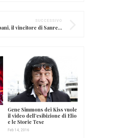
SUCCESSIVO
Chi è Francesco Gabbani, il vincitore di Sanremo 2017
Gene Simmons dei Kiss vuole
Ex Lollipop contro Bab
il video dell’esibizione di Elio
e le Storie Tese
Giu 27, 2019
Feb 14, 2016