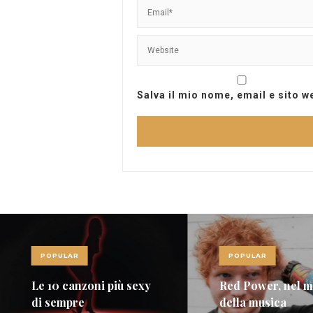
Salva il mio nome, email e sito 
POPULAR
POPULAR
Le 10 canzoni più sexy
Red Power, nel 
di sempre
della musica