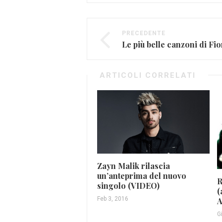
PRECEDENTE
Le più belle canzoni di Fi
ARTICOLI CORRELATI
Zayn Malik rilascia
un’anteprima del nuovo
R
singolo (VIDEO)
(
Feb 3, 2016
A
G