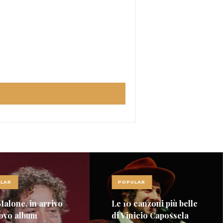
LAR
POPULAR
Malone, in arrivo
Le 10 canzoni più belle
ovo album
di Vinicio Capossela