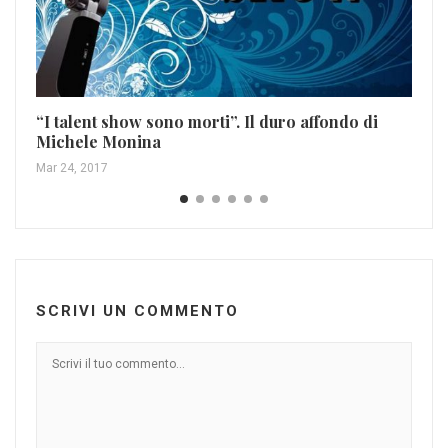
Ro
Mi
Mar
“I talent show sono morti”. Il duro affondo di
Michele Monina
Mar 24, 2017
SCRIVI UN COMMENTO