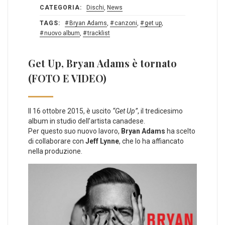
CATEGORIA:
Dischi
,
News
TAGS:
Bryan Adams
,
canzoni
,
get up
,
nuovo album
,
tracklist
Get Up, Bryan Adams è tornato
(FOTO E VIDEO)
Il 16 ottobre 2015, è uscito
“Get Up”
, il tredicesimo
album in studio dell’artista canadese.
Per questo suo nuovo lavoro,
Bryan Adams
ha scelto
di collaborare con
Jeff Lynne
, che lo ha affiancato
nella produzione.