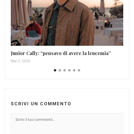
Re
ri
Junior Cally: “pensavo di avere la leucemia”
Mag
Mar 2, 2020
SCRIVI UN COMMENTO