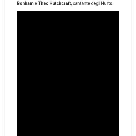
Bonham
e
Theo Hutchcraft
, cantante degli
Hurts
.