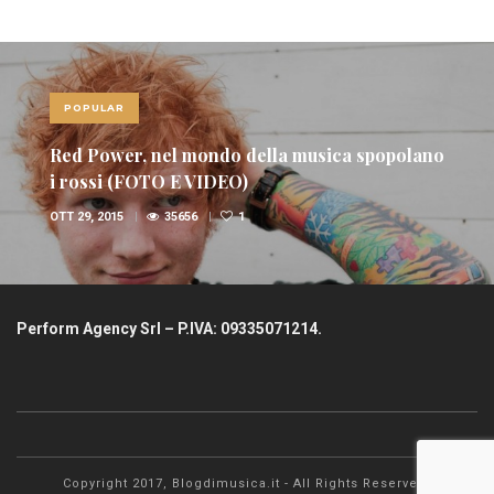
POPULAR
Red Power, nel mondo della musica spopolano
i rossi (FOTO E VIDEO)
OTT 29, 2015
35656
1
Perform Agency Srl – P.IVA: 09335071214.
Copyright 2017, Blogdimusica.it - All Rights Reserved.