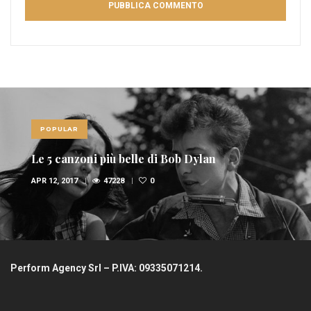
POPULAR
Le 10 canzoni più sexy di sempre
FEB 6, 2017
36946
1
Perform Agency Srl – P.IVA: 09335071214.