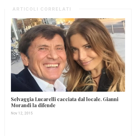
ARTICOLI CORRELATI
Selvaggia Lucarelli cacciata dal locale. Gianni
I 
Morandi la difende
Co
Nov 12, 2015
Gen