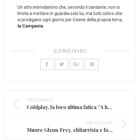
Un atto intimidatorio che, secondo il cantante, non si
limita a mettere in guardia solo lui, ma tutti coloro che
si prodigano ogni giorno per il bene della propria terra,
la Campania
.
CONDIVIDI
PRECEDENTE
Coldplay, la loro ultima fatica ”A head full of dreams” (RECENSIONE)
SUCCESSIVO
Muore Glenn Frey, chitarrista e fondatore degli Eagles