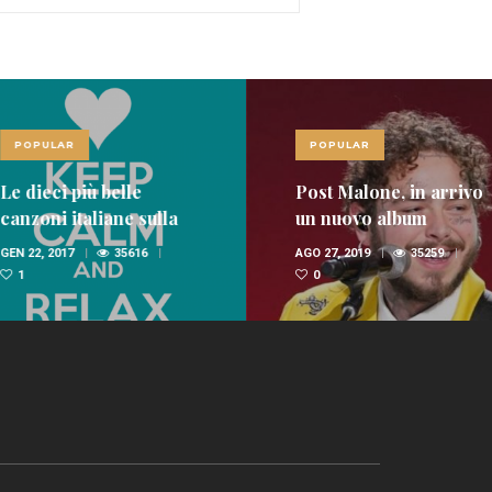
LAR
POPULAR
ci più belle
Post Malone, in arrivo
i italiane sulla
un nuovo album
nica
 2017
35616
AGO 27, 2019
35259
0