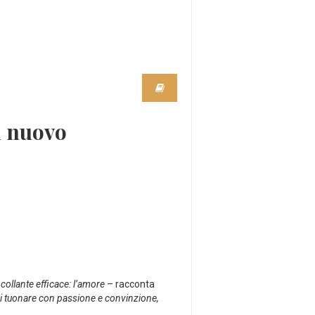
il nuovo
collante efficace: l’amore
– racconta
oi tuonare con passione e convinzione,