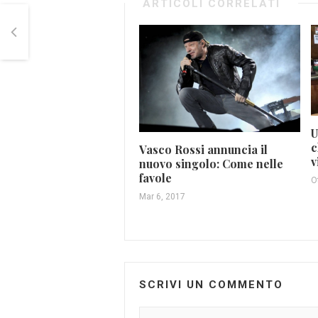
ARTICOLI CORRELATI
U
c
Vasco Rossi annuncia il
v
nuovo singolo: Come nelle
favole
O
Mar 6, 2017
SCRIVI UN COMMENTO