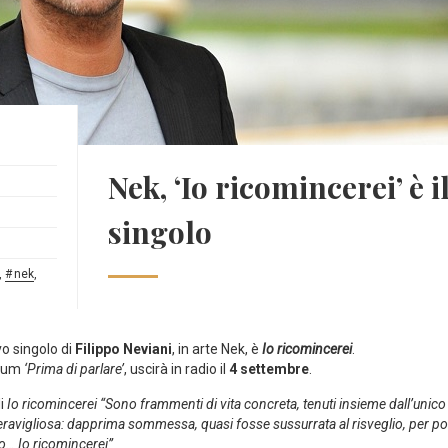
Nek, ‘Io ricomincerei’ è 
singolo
,
nek
,
vo singolo di
Filippo Neviani
, in arte Nek, è
Io ricomincerei
.
lbum
‘Prima di parlare’
, uscirà in radio il
4 settembre
.
di
Io ricomincerei
“Sono frammenti di vita concreta, tenuti insieme dall’unico 
ravigliosa: dapprima sommessa, quasi fosse sussurrata al risveglio, per p
o… Io ricomincerei”