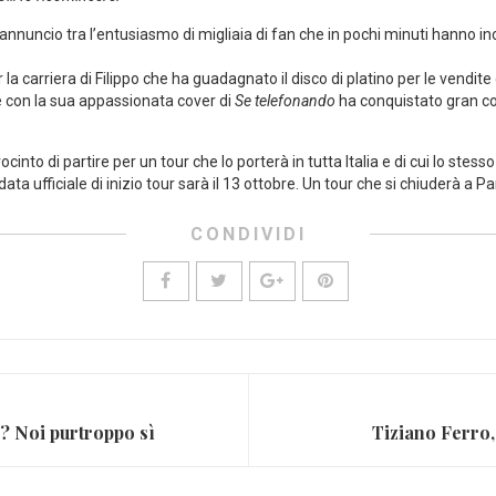
 annuncio tra l’entusiasmo di migliaia di fan che in pochi minuti hanno in
la carriera di Filippo che ha guadagnato il disco di platino per le vendite
e con la sua appassionata cover di
Se telefonando
ha conquistato gran co
into di partire per un tour che lo porterà in tutta Italia e di cui lo stesso
ta ufficiale di inizio tour sarà il 13 ottobre. Un tour che si chiuderà a P
CONDIVIDI
p? Noi purtroppo sì
Tiziano Ferro,