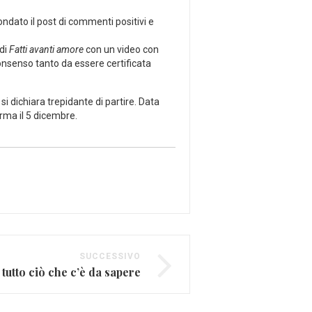
ondato il post di commenti positivi e
 di
Fatti avanti amore
con un video con
nsenso tanto da essere certificata
 si dichiara trepidante di partire. Data
arma il 5 dicembre.
SUCCESSIVO
 tutto ciò che c’è da sapere