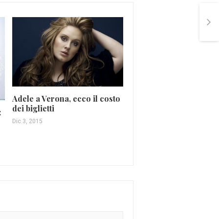
Adele a Verona, ecco il costo
Rissa per Fedez, litiga c
dei biglietti
:
vicino e riporta un tra
alla mandibola
Dic 3, 2015
Mar 12, 2016