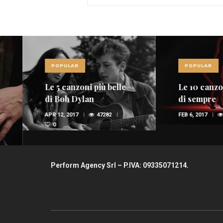
POPULAR
POPULAR
Le 5 canzoni più belle
Le 10 canzoni più
di Bob Dylan
di sempre
APR 12, 2017
47282
FEB 6, 2017
36947
0
Perform Agency Srl – P.IVA: 09335071214.