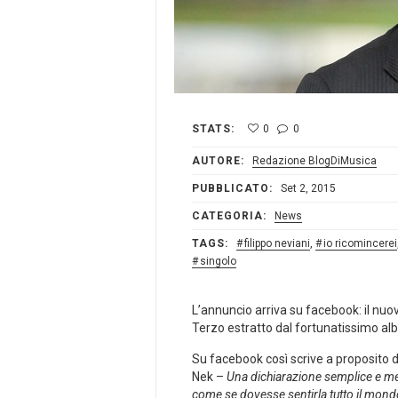
STATS:
0
0
AUTORE:
Redazione BlogDiMusica
PUBBLICATO:
Set 2, 2015
CATEGORIA:
News
TAGS:
filippo neviani
,
io ricomincerei
singolo
L’annuncio arriva su facebook: il nuo
Terzo estratto dal fortunatissimo a
Su facebook così scrive a proposito 
Nek –
Una dichiarazione semplice e me
come se dovesse sentirla tutto il mond