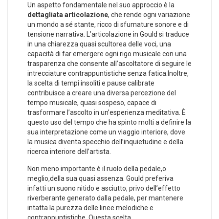
Un aspetto fondamentale ⁤nel suo approccio è la
dettagliata articolazione
,​ che rende ogni variazione
un mondo a sé stante, ⁤ricco di sfumature sonore e di
tensione narrativa. L’articolazione in Gould si traduce
in una chiarezza quasi scultorea delle voci, una
capacità di far emergere ogni rigo musicale con una
‌trasparenza che ‍consente all’ascoltatore di seguire le
intrecciature contrappuntistiche senza ​fatica.Inoltre,
la scelta di tempi insoliti e pause ​calibrate
contribuisce a ⁤creare una diversa percezione​ del
tempo musicale,⁣ quasi ⁤sospeso, capace di
trasformare l’ascolto in un’esperienza meditativa. È
questo uso del​ tempo che ha spinto molti a definire la
sua interpretazione come un viaggio interiore, ‌dove
la musica ⁢diventa specchio dell’inquietudine e della
ricerca interiore dell’artista.
Non meno importante è il ruolo della⁢ pedale,o
meglio,della sua quasi assenza. ⁣Gould preferiva
infatti un suono nitido e asciutto, privo dell’effetto
riverberante generato dalla pedale, per mantenere⁣
intatta la purezza delle linee melodiche e⁤
contrappuntistiche. Questa scelta