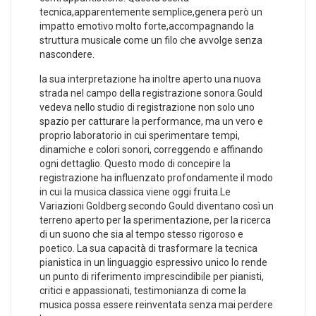
tecnica,apparentemente semplice,genera‍ però ‍un
impatto emotivo molto forte,accompagnando la
struttura musicale come ‍un filo che avvolge senza
nascondere.
la ‌sua interpretazione ha inoltre aperto una nuova
strada nel campo della registrazione sonora.Gould
vedeva nello‍ studio di registrazione non solo uno
spazio per catturare la performance, ma un vero e
proprio laboratorio in cui​ sperimentare tempi,
dinamiche e ⁣colori sonori, correggendo e affinando
ogni dettaglio. Questo modo di concepire la
registrazione ha influenzato profondamente il modo
⁤in cui la musica classica viene oggi fruita.Le
Variazioni⁢ Goldberg secondo Gould diventano così un
terreno‍ aperto per la sperimentazione, per la⁤ ricerca
di un suono che sia ⁣al tempo ⁢stesso rigoroso ‌e
poetico. La sua⁢ capacità di trasformare ‌la tecnica
pianistica in un linguaggio espressivo unico ⁣lo rende
un⁤ punto di riferimento imprescindibile per⁣ pianisti,
critici e appassionati, testimonianza di come la
musica ​possa ⁢essere⁤ reinventata senza mai perdere