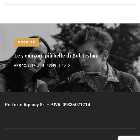
POPULAR
Le 5 canzoni più belle di Bob Dylan
APR 12, 2017
47348
0
Perform Agency Srl – P.IVA: 09335071214.