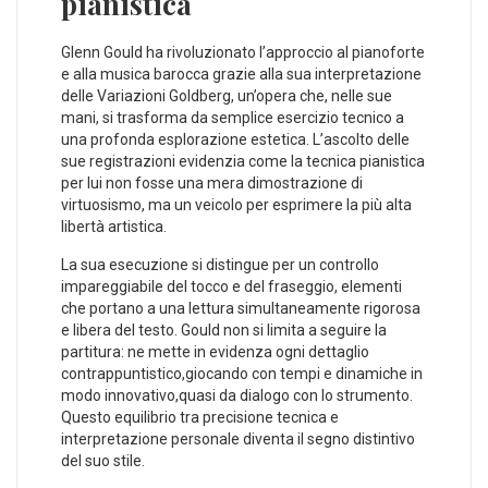
pianistica
Glenn Gould ha​ rivoluzionato l’approccio al pianoforte
e⁢ alla musica barocca grazie alla ⁢sua interpretazione
delle Variazioni Goldberg, un’opera che, nelle​ sue
mani, si trasforma da‍ semplice ​esercizio tecnico a
una profonda⁤ esplorazione estetica. L’ascolto delle
sue registrazioni evidenzia come ‌la tecnica pianistica
per⁢ lui non fosse una mera dimostrazione di
virtuosismo, ma un veicolo per esprimere la più alta
libertà artistica.
La sua esecuzione si distingue per un⁣ controllo
impareggiabile del ​tocco e‍ del fraseggio, elementi
che portano a​ una ⁣lettura simultaneamente‌ rigorosa
e libera del testo. Gould non si limita a seguire la
partitura: ne mette in evidenza ogni dettaglio
contrappuntistico,giocando con tempi e dinamiche in
modo innovativo,quasi da dialogo con​ lo strumento.
Questo equilibrio tra precisione tecnica ⁢e ​
interpretazione personale diventa il segno distintivo⁤
del suo stile.