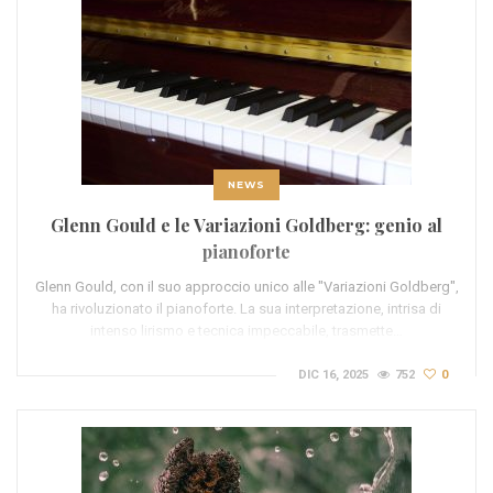
NEWS
Glenn Gould e le Variazioni Goldberg: genio al
pianoforte
Glenn Gould, con il suo approccio unico alle "Variazioni Goldberg",
ha rivoluzionato il pianoforte. La sua interpretazione, intrisa di
intenso lirismo e tecnica impeccabile, trasmette…
DIC 16, 2025
752
0