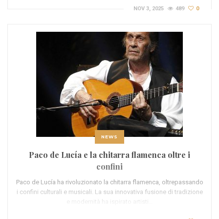
NOV 3, 2025
489
0
NEWS
Paco de Lucía e la chitarra flamenca oltre i
confini
Paco de Lucía ha rivoluzionato la chitarra flamenca, oltrepassando
i confini culturali e musicali. La sua innovativa fusione di tradizione
e modernità ha ispirato artisti…