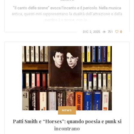
"Il canto delle sirene" evoca l'incanto e il pericolo. Nella musica
antica, questi miti rappresentano la dualità dell'attrazione e della
perdita. Le sirene, con le…
DIC 2, 2025
751
0
NEWS
Patti Smith e “Horses”: quando poesia e punk si
incontrano