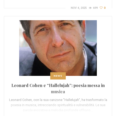
NOV 4, 2025
699
0
NEWS
Leonard Cohen e “Hallelujah”: poesia messa in
musica
Leonard Cohen, con la sua canzone "Hallelujah", ha trasformato la
poesia in musica, intrecciando spiritualità e vulnerabilità. Le sue
parole evocative e melodie profonde offrono…