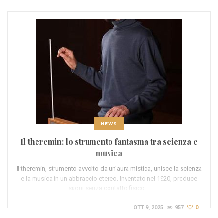
NEWS
Il theremin: lo strumento fantasma tra scienza e
musica
Il theremin, strumento avvolto da un'aura mistica, unisce la scienza
e la musica in un abbraccio etereo. Inventato nel 1920, produce
suoni senza contatto fisico,…
OTT 9, 2025
957
0