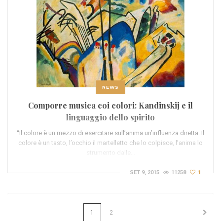
NEWS
Comporre musica coi colori: Kandinskij e il
linguaggio dello spirito
“Il colore è un mezzo di esercitare sull’anima un’influenza diretta. Il
colore è un tasto, l’occhio il martelletto che lo colpisce, l’anima lo
strumento dalle…
SET 9, 2015
11258
1
1
2