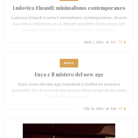
Ludovico Einaudi: minimalismo contemporaneo
Ludovico Einaudi incarna il minimalismo contemporaneo, dove le
sue note si intrecciano in un delicato equilibrio di emozioni. Con
melodie essenziali, riesce a trasmettere profondità…
MAR 1, 2026
331
0
NEWS
Enya e il mistero del new age
Enya, icona del new age, trascende il confine tra musica e
spiritualità. Con le sue melodie eteree e lettere enigmatiche, invita
l'ascoltatore a un viaggio…
FEB 26, 2026
566
0