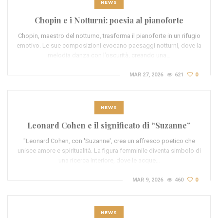
NEWS
Chopin e i Notturni: poesia al pianoforte
Chopin, maestro del notturno, trasforma il pianoforte in un rifugio
emotivo. Le sue composizioni evocano paesaggi notturni, dove la
melodia danza con l’oscurità, creando una…
MAR 27, 2026
621
0
NEWS
Leonard Cohen e il significato di “Suzanne”
"Leonard Cohen, con 'Suzanne', crea un affresco poetico che
unisce amore e spiritualità. La figura femminile diventa simbolo di
una ricerca interiore, dove le acque…
MAR 9, 2026
460
0
NEWS