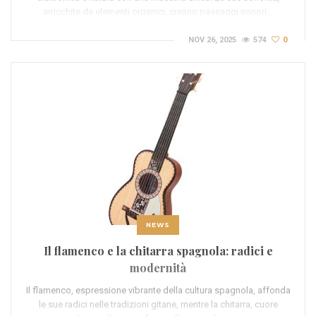
arricchite da elementi organici, creano paesaggi sonori…
NOV 26, 2025
574
0
NEWS
Il flamenco e la chitarra spagnola: radici e
modernità
Il flamenco, espressione vibrante della cultura spagnola, affonda
le sue radici nelle tradizioni gitane, mentre la chitarra, cuore