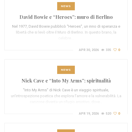
NEWS
David Bowie e “Heroes”: muro di Berlino
Nel 1977, David Bowie pubblicò "Heroes", un inno di speranza e
libertà che si levò oltre il Muro di Berlino. In questo brano, la
celebre…
APR 30, 2026
335
0
NEWS
Nick Cave e “Into My Arms”: spiritualità
"Into My Arms" di Nick Cave è un viaggio spirituale,
un'introspezione poetica che esplora l’amore e la vulnerabilità. La
canzone diventa un rifugio emotivo, dove…
APR 19, 2026
520
0