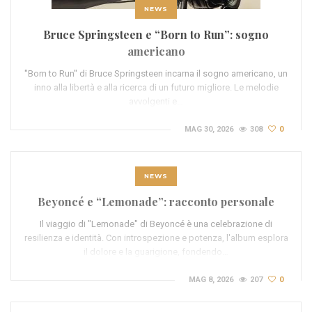
NEWS
Bruce Springsteen e “Born to Run”: sogno
americano
"Born to Run" di Bruce Springsteen incarna il sogno americano, un
inno alla libertà e alla ricerca di un futuro migliore. Le melodie
avvolgenti e…
MAG 30, 2026
308
0
NEWS
Beyoncé e “Lemonade”: racconto personale
Il viaggio di "Lemonade" di Beyoncé è una celebrazione di
resilienza e identità. Con introspezione e potenza, l'album esplora
il dolore e la guarigione, fondendo…
MAG 8, 2026
207
0