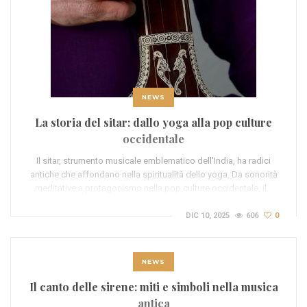
NEWS
La storia del sitar: dallo yoga alla pop culture
occidentale
Il sitar, strumento musicale emblematico dell'India, ha radici
antiche che affondano nella spiritualità dello yoga. Da sonorità
meditative a protagonismo nella pop culture occidentale, il…
DIC 10, 2025
606
0
NEWS
Il canto delle sirene: miti e simboli nella musica
antica