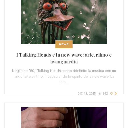
NEWS
I Talking Heads e la new wave: arte, ritmo e
avanguardia
Negli anni '80, i Talking Heads hanno ridefinito la musica con un
mix di arte e ritmo, incapsulando lo spirito della new wave. La
loro…
DIC 11, 2025
842
0