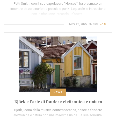
Patti Smith, con il suo capolavoro "Horses", ha plasmato un
incontro straordinario tra poesia e punk. Le parole si intrecciano
con la ribellione, creando un'opera…
NOV 28, 2025
323
0
NEWS
Björk e l’arte di fondere elettronica e natura
Björk, icona della musica contemporanea, riesce a fondere
elettronica e natura con una maestria unica. Le sue sonorità,