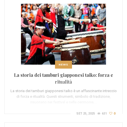
NEWS
La storia dei tamburi giapponesi taiko: forza e
ritualità
La storia dei tamburi giapponesi taiko è un affascinante intreccio
di forza e ritualità. Questi strumenti, simbolo di tradizione,
risuonano nei festival e nelle cerimonie,…
SET 25, 2025
631
0