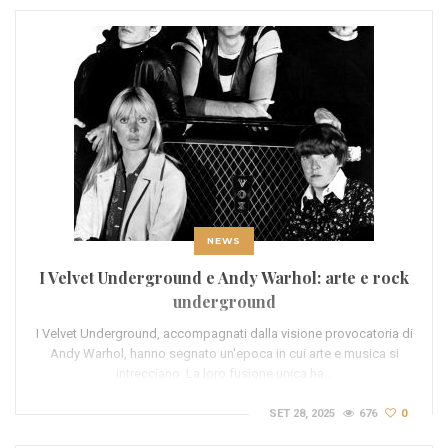
NEWS
I Velvet Underground e Andy Warhol: arte e rock
underground
I Velvet Underground, accompagnati dalla visione provocatoria di
Andy Warhol, hanno segnato un'epoca in cui arte e musica si
intrecciano. La loro fusione unica ha…
SET 28, 2025
676
0