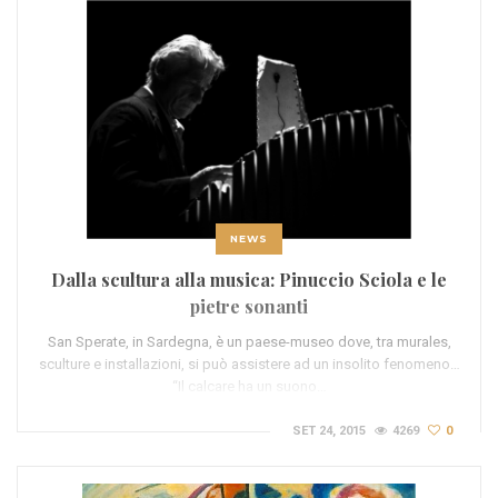
NEWS
Dalla scultura alla musica: Pinuccio Sciola e le
pietre sonanti
San Sperate, in Sardegna, è un paese-museo dove, tra murales,
sculture e installazioni, si può assistere ad un insolito fenomeno…
“Il calcare ha un suono…
SET 24, 2015
4269
0