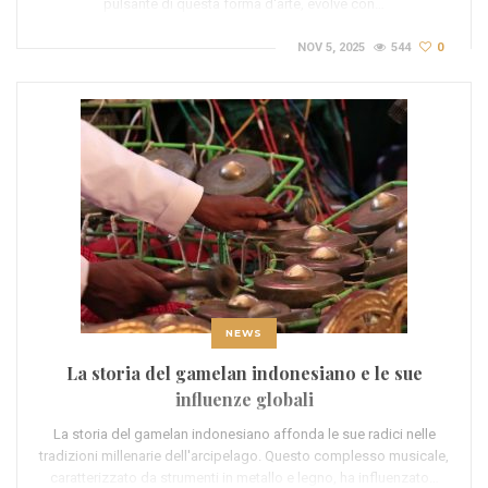
pulsante di questa forma d'arte, evolve con…
NOV 5, 2025
544
0
NEWS
La storia del gamelan indonesiano e le sue
influenze globali
La storia del gamelan indonesiano affonda le sue radici nelle
tradizioni millenarie dell'arcipelago. Questo complesso musicale,
caratterizzato da strumenti in metallo e legno, ha influenzato…