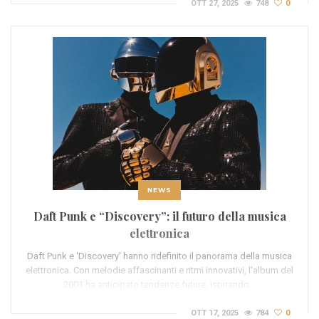
OTT 27, 2025
748
0
NEWS
Daft Punk e “Discovery”: il futuro della musica
elettronica
Daft Punk e 'Discovery' hanno ridefinito il panorama della musica
elettronica. Con melodie affascinanti e ritmi innovativi, l'album del
2001 ha anticipato tendenze future, ispirando…
OTT 17, 2025
784
0