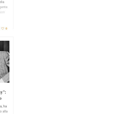
lia
gente.
ison
0
y”:
o
a, ha
o alla