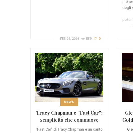
L'ener
degli
potent
l'
FEB 26, 2026
559
0
NEWS
Tracy Chapman e “Fast Car”:
Gle
semplicità che commuove
Gold
"Fast Car" di Tracy Chapman è un canto
Gle