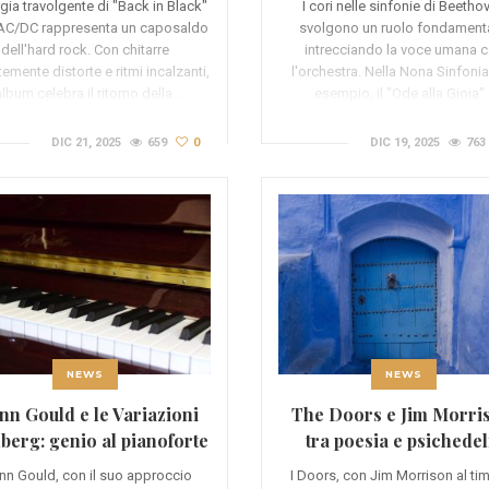
gia travolgente di "Back in Black"
I cori nelle sinfonie di Beetho
 AC/DC rappresenta un caposaldo
svolgono un ruolo fondamenta
dell'hard rock. Con chitarre
intrecciando la voce umana 
emente distorte e ritmi incalzanti,
l'orchestra. Nella Nona Sinfonia
album celebra il ritorno della…
esempio, il "Ode alla Gioia"
DIC 21, 2025
659
0
DIC 19, 2025
763
NEWS
NEWS
nn Gould e le Variazioni
The Doors e Jim Morri
berg: genio al pianoforte
tra poesia e psichedel
nn Gould, con il suo approccio
I Doors, con Jim Morrison al ti