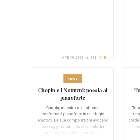
APR 19, 2026
511
0
NEWS
Chopin e i Notturni: poesia al
To
pianoforte
Chopin, maestro del notturno,
Toto
trasforma il pianoforte in un rifugio
tem
emotivo. Le sue composizioni evocano
corde 
paesaggi notturni, dove la melodia
te
danza con l’oscurità, creando una…