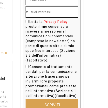
and
eando
Letta la
Privacy Policy
presto il mio consenso a
ricevere a mezzo email
comunicazioni commerciali
(compresa la newsletter) da
parte di questo sito e di mio
specifico interesse (Sezione
0
3.3 dell'informativa)
(facoltativo).
Consento al trattamento
dei dati per la comunicazione
a terzi che li useranno per
del
inviarmi loro proposte
promozionali come precisato
nell'informativa (Sezione 4.1
, ha
dell'informativa)(facoltativo).
orità
x unico
ISCRIVITI
niche