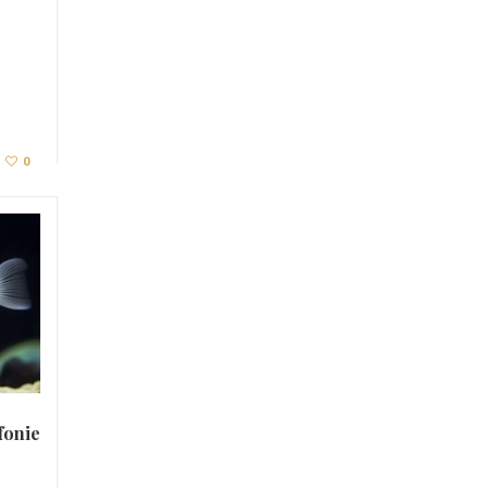
0
nfonie