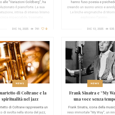
o alle "Variazioni Goldberg", ha
hanno fuso poesia e psichede
oluzionato il pianoforte. La sua
creando un suono unico e avvol
retazione, intrisa di intenso lirismo
Le liriche enigmatiche di Morr
ecnica impeccabile, trasmette…
esplorano l'animo…
DIC 16, 2025
741
0
DIC 13, 2025
535
NEWS
NEWS
quartetto di Coltrane e la
Frank Sinatra e “My Wa
spiritualità nel jazz
una voce senza temp
artetto di Coltrane rappresenta un
Frank Sinatra, icona della music
o di svolta nella storia del jazz,
reso immortale "My Way", un inn