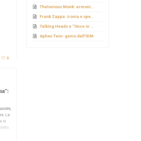
Thelonious Monk: armonie fuori schema
Frank Zappa: ironia e sperimentazione
Talking Heads e “Once in a Lifetime”
Aphex Twin: genio dell’IDM
0
ma”:
uccini,
ra. La
a si
della