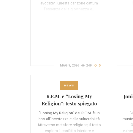
evocativi. Questa canzone cattura
l'essenza della giovinezza e…
MAG 9, 2026
249
0
NEWS
R.E.M. e “Losing My
Joni
Religion”: testo spiegato
“Losing My Religion” dei R.E.M. è un
"J
inno all'incertezza e alla vulnerabilità.
musica
Attraverso metafore religiose, il testo
O
esplora il conflitto interiore e
vulner