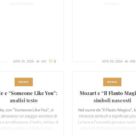
trasformando…
continua…
APR 23, 2026
441
0
APR 20, 2026
496
NEWS
NEWS
e e “Someone Like You”:
Mozart e “Il Flauto Magi
analisi testo
simboli nascosti
le, con "Someone Like You", ci
Nel cuore de "Il Flauto Magico", 
 attraverso un viaggio emotivo di
intreccia simboli e significati pr
 e accettazione. Il testo, intriso di
La luce e l'oscurità giocano ruoli 
erabilità, esplora il dolore di un…
incarnati da figure come Sarast