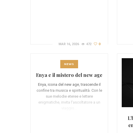
MAR 16, 2026
472
0
NEWS
Enya e il mistero del new age
Enya, icona del new age, trascende il
confine tra musica e spiritualità. Con le
sue melodie eteree e lettere
enigmatiche, invita l'ascoltatore a un
viaggio…
L’
en