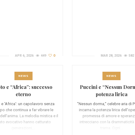
APR 6, 2026
449
0
MAR 28, 2026
582
NEWS
NEWS
to e “Africa”: successo
Puccini e “Nessun Dor
eterno
potenza lirica
 e 'Africa': un capolavoro senza
"Nessun dorma," celebre aria di P
po che continua a far vibrare le
incarna la potenza lirica dell'ope
dell'anima. La melodia mistica e il
promessa di amore e speranz
sto evocativo hanno catturato
intrecciano con la drammaticità 
generazioni,…
trama. Ogni…