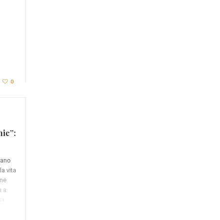
0
nic”:
rano
la vita
ane
a a
ssa…