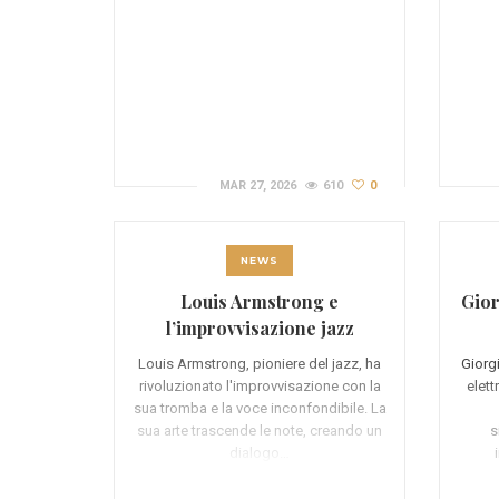
MAR 27, 2026
610
0
NEWS
Louis Armstrong e
Gior
l’improvvisazione jazz
Louis Armstrong, pioniere del jazz, ha
Giorg
rivoluzionato l'improvvisazione con la
elett
sua tromba e la voce inconfondibile. La
sua arte trascende le note, creando un
s
dialogo…