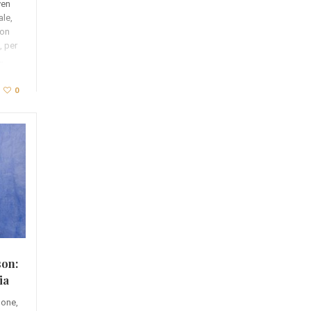
ven
le,
con
, per
…
0
son:
ia
mone,