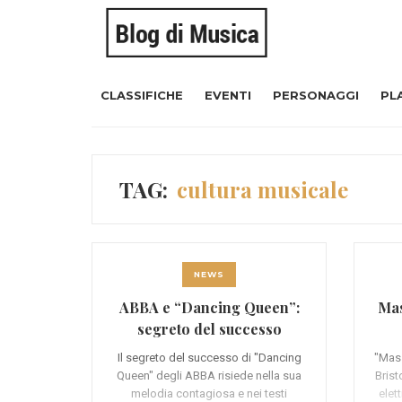
CLASSIFICHE
EVENTI
PERSONAGGI
PL
TAG:
cultura musicale
NEWS
ABBA e “Dancing Queen”:
Mas
segreto del successo
Il segreto del successo di "Dancing
"Mass
Queen" degli ABBA risiede nella sua
Brist
melodia contagiosa e nei testi
elet