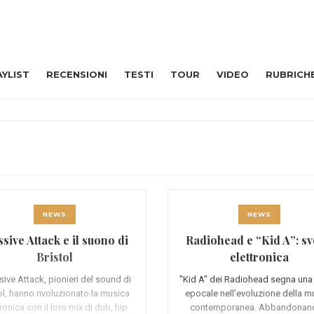
AYLIST
RECENSIONI
TESTI
TOUR
VIDEO
RUBRICH
NEWS
NEWS
sive Attack e il suono di
Radiohead e “Kid A”: sv
Bristol
elettronica
ive Attack, pionieri del sound di
"Kid A" dei Radiohead segna una
ol, hanno rivoluzionato la musica
epocale nell'evoluzione della m
tronica con il loro mix di dub, hip
contemporanea. Abbandonand