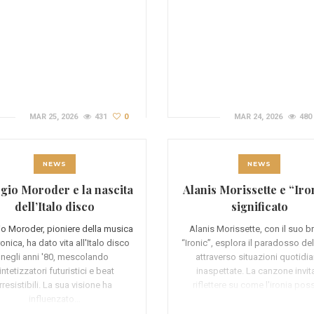
MAR 25, 2026
431
0
MAR 24, 2026
480
NEWS
NEWS
gio Moroder e la nascita
Alanis Morissette e “Iro
dell’Italo disco
significato
io Moroder, pioniere della musica
Alanis Morissette, con il suo b
ronica, ha dato vita all'Italo disco
“Ironic”, esplora il paradosso del
negli anni '80, mescolando
attraverso situazioni quotidi
intetizzatori futuristici e beat
inaspettate. La canzone invit
irresistibili. La sua visione ha
riflettere su come l'ironia po
influenzato…