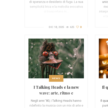
di speranza e desiderio di fuga. La sua
unic
semplicità lirica e la melodia evocativa
riv
ci trasportano in…
interp
e t
DIC 18, 2025
625
0
NEWS
I Talking Heads e la new
Il 
wave: arte, ritmo e
avanguardia
Negli anni '80, i Talking Heads hanno
Il qu
ridefinito la musica con un mix di arte e
punt