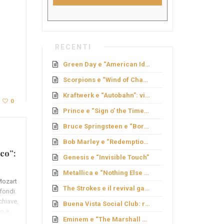
RECENTI
Green Day e “American Idiot”: rock politico
Scorpions e “Wind of Change”: caduta del Muro
Kraftwerk e “Autobahn”: viaggio elettronico
0
Prince e “Sign o’ the Times”: genio e provocazione
Bruce Springsteen e “Born to Run”: sogno americano
Bob Marley e “Redemption Song”
co”:
Genesis e “Invisible Touch”
Metallica e “Nothing Else Matters”: ballata metal
Mozart
The Strokes e il revival garage
ofondi.
chiave,
Buena Vista Social Club: rinascita cubana
ro e…
Eminem e “The Marshall Mathers LP”