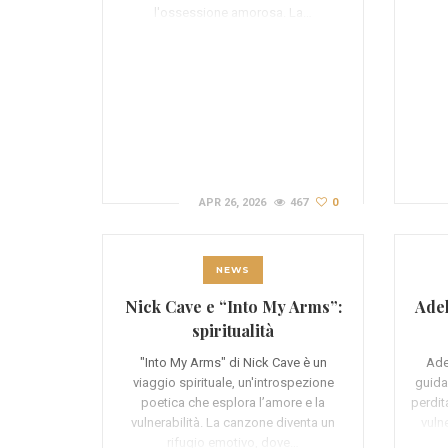
l'ossessione amorosa. La…
APR 26, 2026
467
0
NEWS
Nick Cave e “Into My Arms”:
Adel
spiritualità
"Into My Arms" di Nick Cave è un
Ade
viaggio spirituale, un'introspezione
guida
poetica che esplora l’amore e la
perdita
vulnerabilità. La canzone diventa un
vuln
rifugio emotivo, dove…