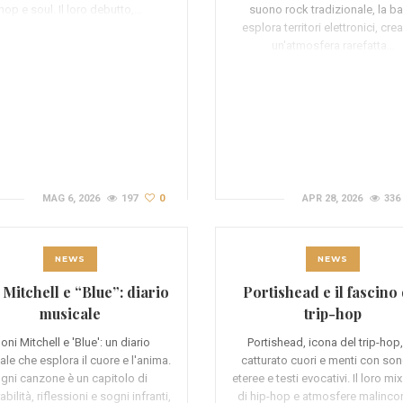
hop e soul. Il loro debutto,…
suono rock tradizionale, la b
esplora territori elettronici, cr
un'atmosfera rarefatta…
MAG 6, 2026
197
0
APR 28, 2026
336
NEWS
NEWS
 Mitchell e “Blue”: diario
Portishead e il fascino 
musicale
trip-hop
oni Mitchell e 'Blue': un diario
Portishead, icona del trip-hop
le che esplora il cuore e l'anima.
catturato cuori e menti con son
gni canzone è un capitolo di
eteree e testi evocativi. Il loro mi
abilità, riflessioni e sogni infranti,
di hip-hop e atmosfere malinco