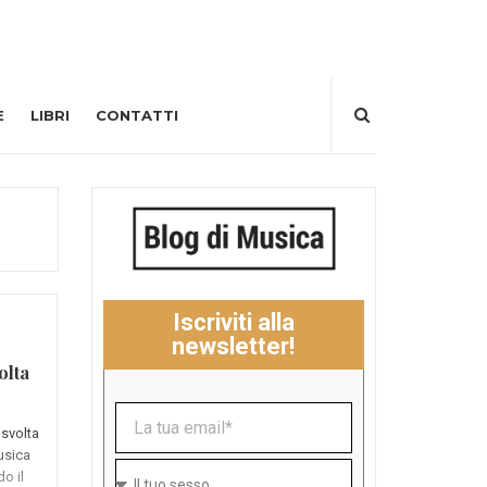
E
LIBRI
CONTATTI
Iscriviti alla
newsletter!
olta
 svolta
usica
o il