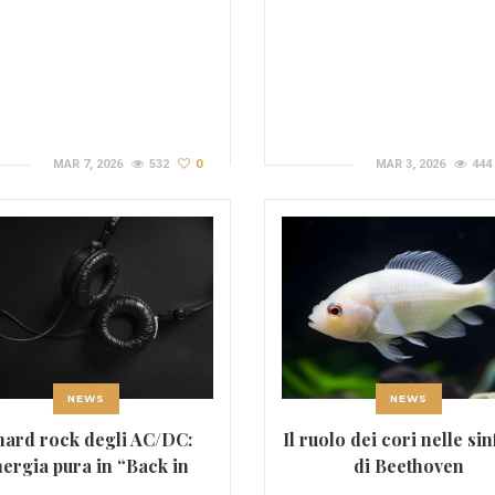
MAR 7, 2026
532
0
MAR 3, 2026
444
NEWS
NEWS
hard rock degli AC/DC:
Il ruolo dei cori nelle si
ergia pura in “Back in
di Beethoven
Black”