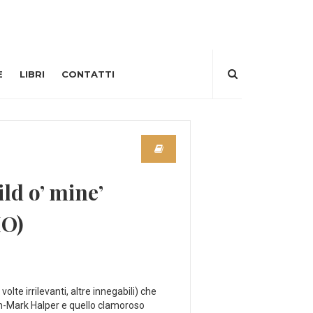
E
LIBRI
CONTATTI
ld o’ mine’
IO)
volte irrilevanti, altre innegabili) che
h-Mark Halper e quello clamoroso