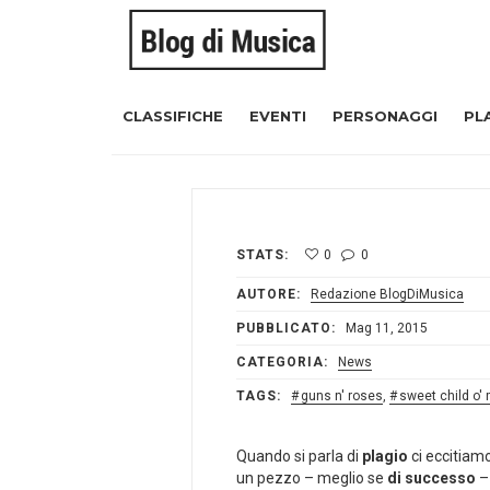
CLASSIFICHE
EVENTI
PERSONAGGI
PL
STATS:
0
0
AUTORE:
Redazione BlogDiMusica
PUBBLICATO:
Mag 11, 2015
CATEGORIA:
News
TAGS:
guns n' roses
,
sweet child o'
Quando si parla di
plagio
ci eccitiamo 
un pezzo – meglio se
di successo
–