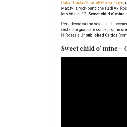
Robin Thicke/Pharrell-Marvin Gaye
, 
Max.tv, la rock-band che fu di Axl Ro
loro hit dell’87, ‘
Sweet child o’ mine
‘.
Per adesso siamo solo alle chiacchier
resta che giudicare con le proprie or
N’ Roses e
Unpublished Critics
(con
Sweet child o’ mine – 