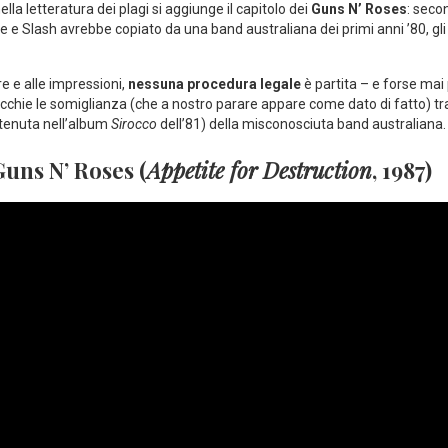
nella letteratura dei plagi si aggiunge il capitolo dei
Guns N’ Roses
: seco
se e Slash avrebbe copiato da una band australiana dei primi anni ’80, gl
e e alle impressioni,
nessuna procedura legale
è partita – e forse mai
ecchie le somiglianza (che a nostro parare appare come dato di fatto) tra 
tenuta nell’album
Sirocco
dell’81) della misconosciuta band australiana.
Guns N’ Roses (
Appetite for Destruction
, 1987)