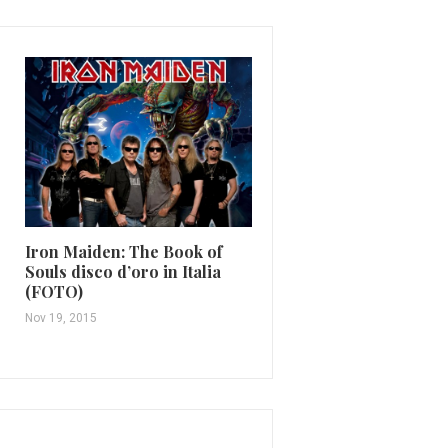
Tiziano Ferro: disco di
platino per ‘Incanto’
Mag 4, 2015
Iron Maiden: The Book of
Souls disco d’oro in Italia
(FOTO)
Nov 19, 2015