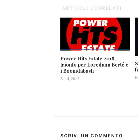
ARTICOLI CORRELATI
Power Hits Estate 2018,
S
trionfo per Loredana Berté e
f
i Boomdabash
F
Set 4, 2018
SCRIVI UN COMMENTO