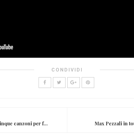
CONDIVIDI
Buon compleanno Bono: cinque canzoni per festeggiarlo
Max Pezzali in tou