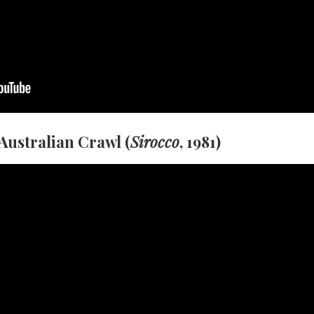
Australian Crawl (
Sirocco
, 1981)