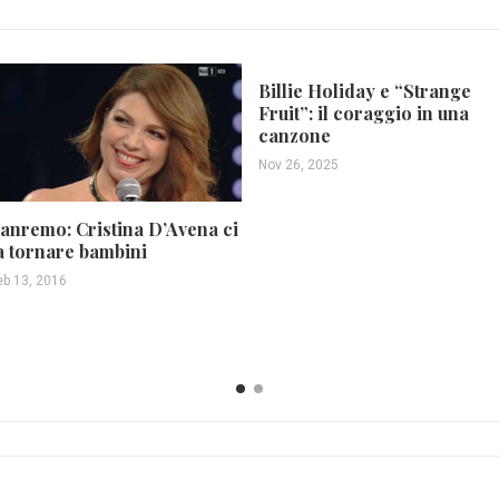
Billie Holiday e “Strange
Fruit”: il coraggio in una
canzone
Nov 26, 2025
anremo: Cristina D’Avena ci
a tornare bambini
eb 13, 2016