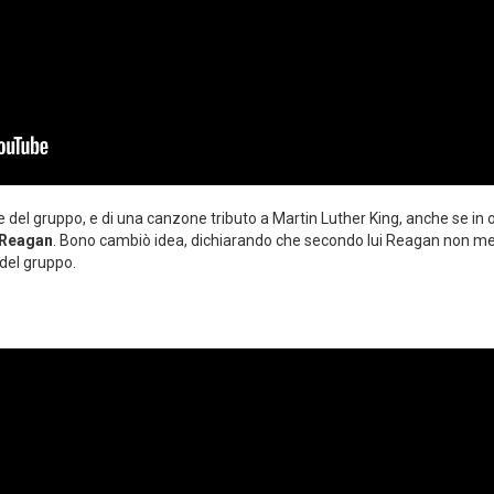
le del gruppo, e di una canzone tributo a Martin Luther King, anche se in 
d Reagan
. Bono cambiò idea, dichiarando che secondo lui Reagan non me
 del gruppo.