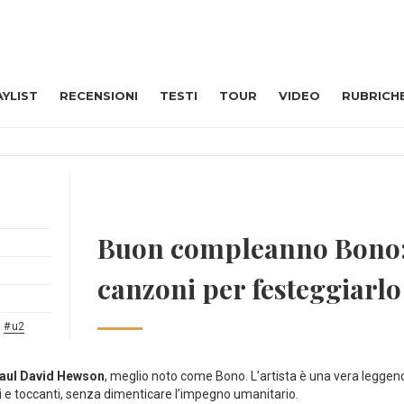
AYLIST
RECENSIONI
TESTI
TOUR
VIDEO
RUBRICH
Buon compleanno Bono:
canzoni per festeggiarlo
,
u2
Paul David Hewson
, meglio noto come Bono. L’artista è una vera leggend
i e toccanti, senza dimenticare l’impegno umanitario.