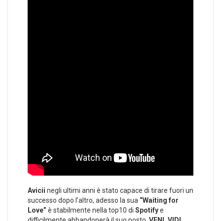
Avicii
negli ultimi anni è stato capace di tirare fuori un
successo dopo l’altro, adesso la sua
“Waiting for
Love”
è stabilmente nella top10 di
Spotify
e
difficilmente abbandonerà il suo posto.
VENI, VIDI,