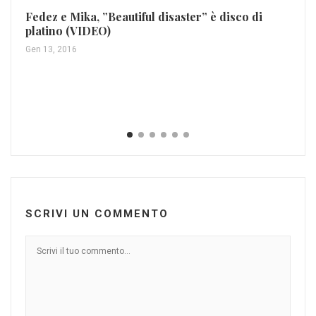
Fedez e Mika, ”Beautiful disaster” è disco di
platino (VIDEO)
Gen 13, 2016
Ch
pe
Gen
SCRIVI UN COMMENTO