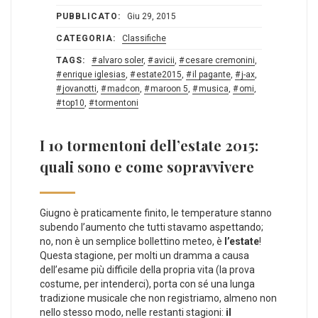
PUBBLICATO:
Giu 29, 2015
CATEGORIA:
Classifiche
TAGS:
alvaro soler
,
avicii
,
cesare cremonini
,
enrique iglesias
,
estate2015
,
il pagante
,
j-ax
,
jovanotti
,
madcon
,
maroon 5
,
musica
,
omi
,
top10
,
tormentoni
I 10 tormentoni dell’estate 2015:
quali sono e come sopravvivere
Giugno è praticamente finito, le temperature stanno
subendo l’aumento che tutti stavamo aspettando;
no, non è un semplice bollettino meteo, è
l’estate
!
Questa stagione, per molti un dramma a causa
dell’esame più difficile della propria vita (la prova
costume, per intenderci), porta con sé una lunga
tradizione musicale che non registriamo, almeno non
nello stesso modo, nelle restanti stagioni:
il