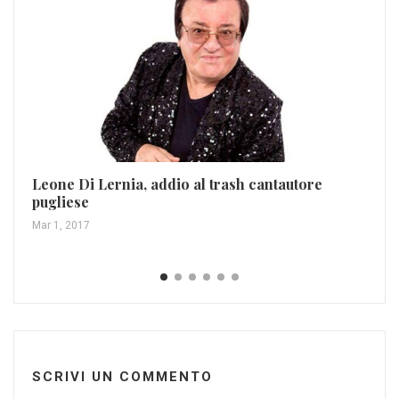
Leone Di Lernia, addio al trash cantautore
pugliese
Ro
Mar 1, 2017
Lug
SCRIVI UN COMMENTO