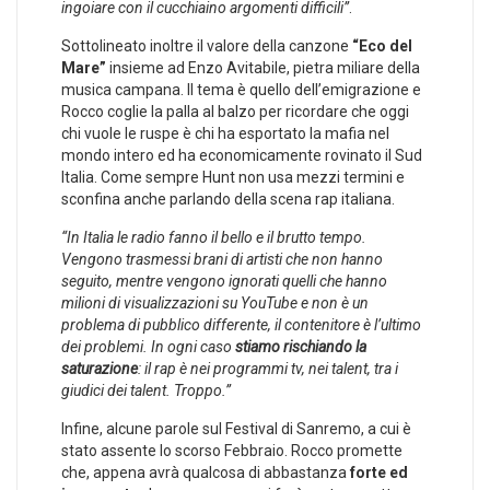
ingoiare con il cucchiaino argomenti difficili”
.
Sottolineato inoltre il valore della canzone
“Eco del
Mare”
insieme ad Enzo Avitabile, pietra miliare della
musica campana. Il tema è quello dell’emigrazione e
Rocco coglie la palla al balzo per ricordare che oggi
chi vuole le ruspe è chi ha esportato la mafia nel
mondo intero ed ha economicamente rovinato il Sud
Italia. Come sempre Hunt non usa mezzi termini e
sconfina anche parlando della scena rap italiana.
“In Italia le radio fanno il bello e il brutto tempo.
Vengono trasmessi brani di artisti che non hanno
seguito, mentre vengono ignorati quelli che hanno
milioni di visualizzazioni su YouTube e non è un
problema di pubblico differente, il contenitore è l’ultimo
dei problemi. In ogni caso
stiamo rischiando la
saturazione
: il rap è nei programmi tv, nei talent, tra i
giudici dei talent. Troppo.”
Infine, alcune parole sul Festival di Sanremo, a cui è
stato assente lo scorso Febbraio. Rocco promette
che, appena avrà qualcosa di abbastanza
forte ed