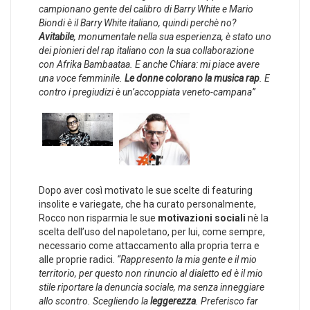
campionano gente del calibro di Barry White e Mario
Biondi è il Barry White italiano, quindi perchè no?
Avitabile
, monumentale nella sua esperienza, è stato uno
dei pionieri del rap italiano con la sua collaborazione
con Afrika Bambaataa. E anche Chiara: mi piace avere
una voce femminile.
Le donne colorano la musica rap
. E
contro i pregiudizi è un’accoppiata veneto-campana”
Dopo aver così motivato le sue scelte di featuring
insolite e variegate, che ha curato personalmente,
Rocco non risparmia le sue
motivazioni sociali
nè la
scelta dell’uso del napoletano, per lui, come sempre,
necessario come attaccamento alla propria terra e
alle proprie radici.
“Rappresento la mia gente e il mio
territorio, per questo non rinuncio al dialetto ed è il mio
stile riportare la denuncia sociale, ma senza inneggiare
allo scontro. Scegliendo la
leggerezza
. Preferisco far