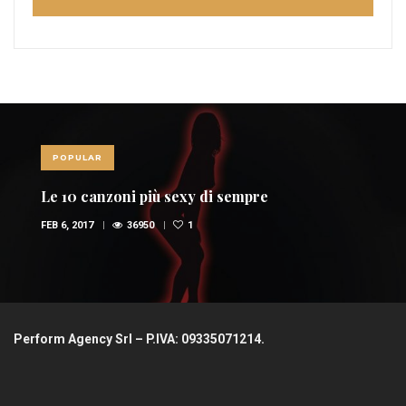
POPULAR
Red Power, nel mondo della musica spopolano
i rossi (FOTO E VIDEO)
OTT 29, 2015
35671
1
Perform Agency Srl – P.IVA: 09335071214.