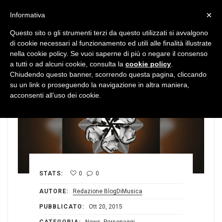
MENU
×
Informativa
Questo sito o gli strumenti terzi da questo utilizzati si avvalgono
di cookie necessari al funzionamento ed utili alle finalità illustrate
nella cookie policy. Se vuoi saperne di più o negare il consenso
a tutti o ad alcuni cookie, consulta la
cookie policy
.
Chiudendo questo banner, scorrendo questa pagina, cliccando
su un link o proseguendo la navigazione in altra maniera,
acconsenti all’uso dei cookie.
STATS:
0
0
AUTORE:
Redazione BlogDiMusica
PUBBLICATO:
Ott 20, 2015
CATEGORIA:
News
,
Personaggi