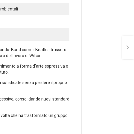
ambientali
ondo. Band come i‌ Beatles ⁣trassero
o del lavoro di ⁣Wilson.
tenimento ⁢a forma d’arte espressiva e
turo.
ofisticate senza perdere il‍ proprio
successive, consolidando nuovi standard
​svolta che⁢ ha trasformato un gruppo⁣