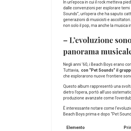
In un’epoca in cui il ⁢rock metteva⁢ pi
dalle convenzioni per‍ esplorare temi ‍d
Sounds”, un’opera ‌che ha saputo cattu
generazioni di musicisti e ‌ascoltator
non solo il⁢ pop,⁢ ma anche la ⁣musica 
– ‌L’evoluzione sono
panorama⁣ musical
Negli anni ’60, i Beach Boys erano cono
Tuttavia, ‌
con “Pet⁢ Sounds” il grup
che ⁤esplorarono nuove frontiere son
Questo⁢ album rappresentò una ‌svolta 
dietro l’opera, portò all’uso ​sistema
produzione avanzate come ⁢l’overdubb
È interessante notare come l’evoluzi
Beach Boys⁤ prima e‍ dopo “Pet Sound
Elemento
Pri