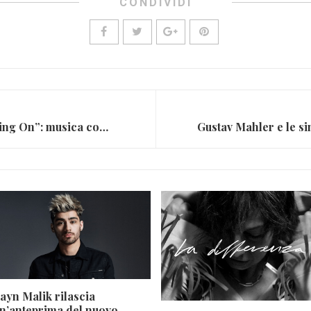
CONDIVIDI
Marvin Gaye e “What’s Going On”: musica come protesta
ayn Malik rilascia
n’anteprima del nuovo