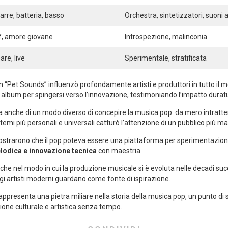
arre, batteria, basso
Orchestra, sintetizzatori, suoni 
f,‍ amore giovane
Introspezione, malinconia
are, live
Sperimentale, stratificata
 “Pet Sounds” influenzò profondamente artisti e produttori in tutto il m
​album​ per spingersi verso l’innovazione, testimoniando l’impatto ‍duratur
a‌ anche di⁢ un modo diverso di ⁢concepire⁣ la musica pop: da ​mero intrat
mi più ‍personali‌ e universali catturò⁣ l’attenzione di un pubblico più⁢ ma
strarono che il pop poteva essere una piattaforma per⁢ sperimentazioni s
elodica e innovazione ‌tecnica
con maestria.
e anche nel modo‌ in cui la produzione musicale si ‍è evoluta nelle decadi 
i artisti ‌moderni‌ guardano ‌come fonte⁢ di⁢ ispirazione.
appresenta​ una pietra miliare nella‍ storia​ della musica pop, un punto di 
ione culturale e ‍artistica senza tempo.