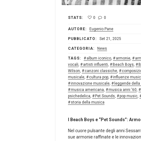
STATS:
0
0
AUTORE:
Eugenio Pane
PUBBLICATO:
Set 21, 2025
CATEGORIA:
News
TAGS:
album iconico
,
armonie
,
ar
vocali
,
artisti influenti
,
Beach Boys
,
B
Wilson
,
canzoni classiche
,
composizi
musicale
,
cultura pop
,
influenze music
innovazione musicale
,
leggende della
musica americana
,
musica anni '60
,
psichedelica
,
Pet Sounds
,
pop music
,
storia della musica
I Beach Boys⁤ e “Pet Sounds”: Armo
Nel cuore pulsante degli anni Sessanta
sue ⁢armonie ​raffinate e le innovazion