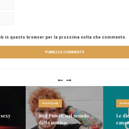
web in questo browser per la prossima volta che commento.
POPULAR
POPU
 sexy
Red Power, nel mondo
Le die
della musica
canzon