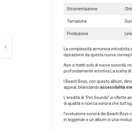
Strumentazione
Chit
Tematiche
Sur
Produzione
Line
La complessità armonica introdotta in
ispirazione da questa⁢ nuova ​concept 
Non ⁤si trattò solo di nuove sonorità
, m
profondamente ⁢emotiva.La scelta ⁣di te
I Beach Boys, con questo album, dimo
appeal, ⁢bilanciando
accessibilità‌ m
L’eredità di‍ “Pet⁢ Sounds” si riflett
di qualità e ricerca sonora che tutt’ogg
l’evoluzione sonora ⁤dei Beach⁣ Boys r
in leggende e un ‌album in una rivoluz