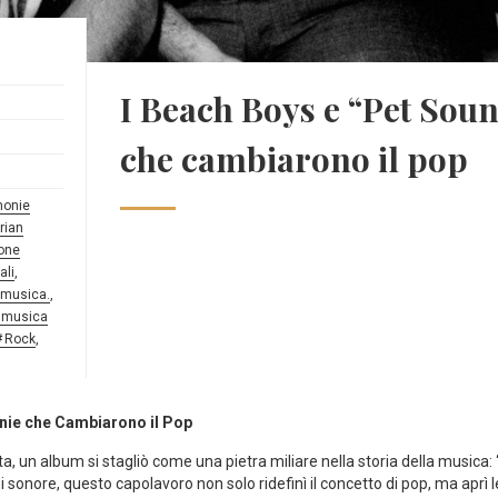
I Beach Boys e “Pet Sou
che cambiarono il pop
monie
rian
one
ali
,
 musica.
,
musica
Rock
,
nie che Cambiarono il ​Pop
, un album si ​stagliò come una pietra miliare nella storia della musica:​ 
i⁢ sonore, questo capolavoro non solo ridefinì​ il concetto di pop, ma aprì l