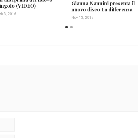
Gianna Nannini presenta il
ingolo (VIDEO)
nuovo disco La differenza
eb 3, 2016
Nov 13, 2019