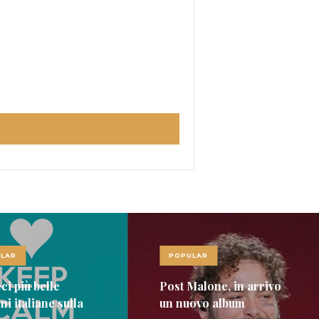
LAR
POPULAR
ci più belle
Post Malone, in arrivo
i italiane sulla
un nuovo album