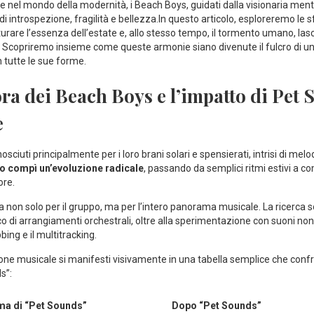
ede ‌nel‍ mondo della ⁣modernità, i ⁤Beach Boys, ‍guidati dalla visionaria men
i introspezione, fragilità e bellezza.In questo articolo, ​esploreremo le ‍sf
rare⁤ l’essenza dell’estate‌ e, allo stesso tempo, il‍ tormento umano, lasc
i. Scopriremo insieme come queste ‍armonie siano‌ divenute ‍il fulcro​ di ‍u
in tutte le sue forme.
ra ‌dei Beach ‍Boys⁤ e ​l’impatto​ di Pet
e
sciuti principalmente per i loro brani ‌solari e spensierati, ‌intrisi di mel
po compì‌ un’evoluzione radicale
,⁢ passando da semplici ritmi ​estivi a
ore.
non ‌solo per il gruppo, ma ⁣per l’intero panorama musicale. La ricerca⁢ s
tico di arrangiamenti orchestrali, oltre ‌alla sperimentazione con ⁤suoni no
ing e il multitracking.
one musicale si manifesti visivamente in una tabella semplice ⁢che confr
s”:
ma di “Pet⁣ Sounds”
Dopo “Pet ‍Sounds”