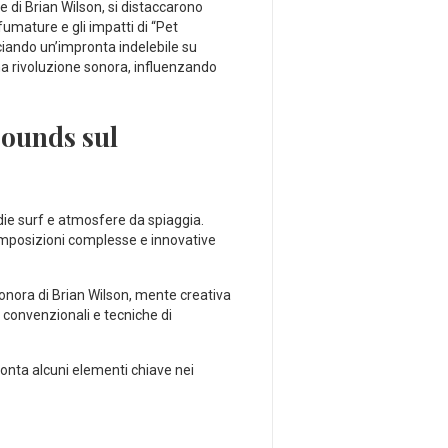
te di Brian Wilson, si distaccarono
umature ‌e gli impatti ⁣di “Pet
iando un’impronta indelebile​ su‌
na rivoluzione sonora, influenzando ​
 Sounds sul
odie⁣ surf e atmosfere da spiaggia.
 composizioni complesse e innovative
onora ⁤di ⁤Brian Wilson, mente creativa
n convenzionali e tecniche di
onta alcuni elementi chiave nei