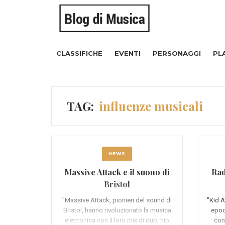
CLASSIFICHE
EVENTI
PERSONAGGI
PL
TAG:
influenze musicali
NEWS
Massive Attack e il suono di
Rad
Bristol
"Massive Attack, pionieri del sound di
"Kid A
Bristol, hanno rivoluzionato la musica
epoc
elettronica con il loro mix di dub, hip
con