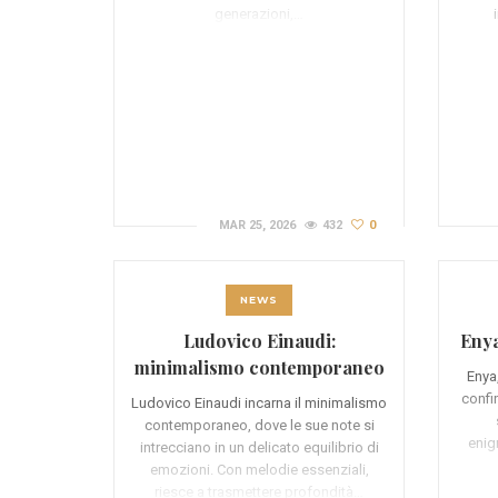
generazioni,…
MAR 25, 2026
432
0
NEWS
Ludovico Einaudi:
Enya
minimalismo contemporaneo
Enya
confin
Ludovico Einaudi incarna il minimalismo
contemporaneo, dove le sue note si
enig
intrecciano in un delicato equilibrio di
emozioni. Con melodie essenziali,
riesce a trasmettere profondità…