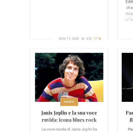
Edit
cha
inca
un'e
NOV 17, 2025
374
0
NEWS
Janis Joplin e la sua voce
Pac
ruvida: icona blues rock
f
La voce ruvida di Janis Joplin ha
Pa