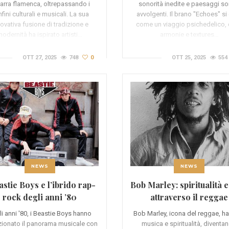
tarra flamenca, oltrepassando i
sonorità inedite e paesaggi so
fini culturali e musicali. La sua
avvolgenti. Il brano "Echoes" si
ovativa fusione di tradizione e
come un viaggio psichedelico,
odernità ha ispirato artisti…
armonie e textures…
OTT 27, 2025
748
0
OTT 25, 2025
554
NEWS
NEWS
astie Boys e l’ibrido rap-
Bob Marley: spiritualità e
rock degli anni ’80
attraverso il reggae
i anni '80, i Beastie Boys hanno
Bob Marley, icona del reggae, ha
uzionato il panorama musicale con
musica e spiritualità, diventa