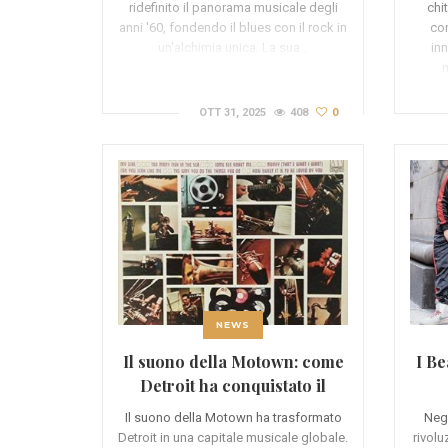
ridefinito il panorama musicale degli
chi
anni '60, fondendo il blues con il rock in
con
un'alchimia unica. La sua…
inn
m
OTT 31, 2025
408
0
NEWS
Il suono della Motown: come
I Be
Detroit ha conquistato il
mondo
Il suono della Motown ha trasformato
Negl
Detroit in una capitale musicale globale.
rivol