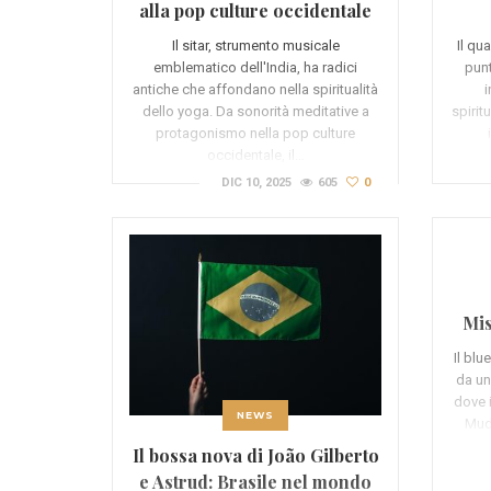
alla pop culture occidentale
Il sitar, strumento musicale
Il qu
emblematico dell'India, ha radici
punt
antiche che affondano nella spiritualità
i
dello yoga. Da sonorità meditative a
spirit
protagonismo nella pop culture
occidentale, il…
DIC 10, 2025
605
0
Mis
Il blu
da un
dove 
NEWS
Mud
Il bossa nova di João Gilberto
e Astrud: Brasile nel mondo