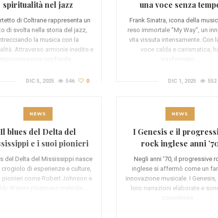
spiritualità nel jazz
una voce senza temp
artetto di Coltrane rappresenta un
Frank Sinatra, icona della music
o di svolta nella storia del jazz,
reso immortale "My Way", un inn
ntrecciando la musica con la
vita vissuta intensamente. Con l
ualità. Attraverso armonie inedite e
voce calda e carismatica, h
improvvisazioni profonde,…
trasformato…
DIC 5, 2025
546
0
DIC 1, 2025
552
NEWS
NEWS
Il blues del Delta del
I Genesis e il progress
sissippi e i suoi pionieri
rock inglese anni ’7
es del Delta del Mississippi nasce
Negli anni '70, il progressive 
 crogiolo di esperienze e culture,
inglese si affermò come un far
i pionieri come Robert Johnson e
innovazione musicale. I Genesis,
dy Waters plasmano melodie…
loro narrazioni elaborate e son
complesse,…