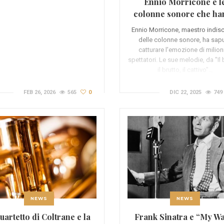
Ennio Morricone e l
colonne sonore che ha
fatto storia
Ennio Morricone, maestro indis
delle colonne sonore, ha sap
catturare l'emozione di milioni
spettatori. Le sue melodie, da "Il
il brutto, il cattivo"…
FEB 26, 2026
565
0
DIC 22, 2025
749
NEWS
NEWS
quartetto di Coltrane e la
Frank Sinatra e “My Wa