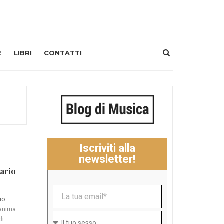
E
LIBRI
CONTATTI
Iscriviti alla
newsletter!
iario
rio
'anima.
di