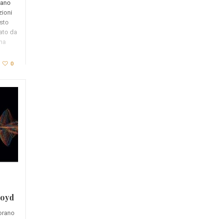
iano
zioni
esto
ato da
 ha
0
loyd
lorano