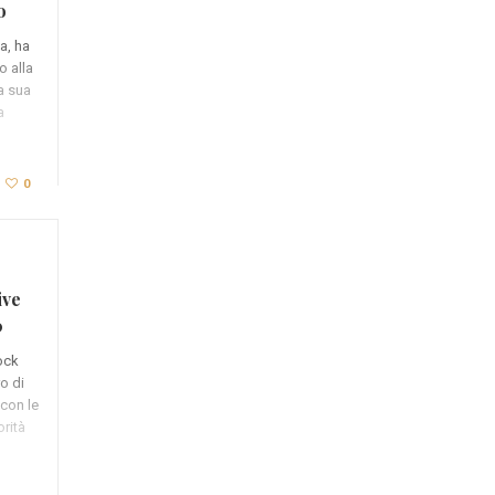
o
a, ha
o alla
a sua
a
0
ive
0
rock
o di
 con le
orità