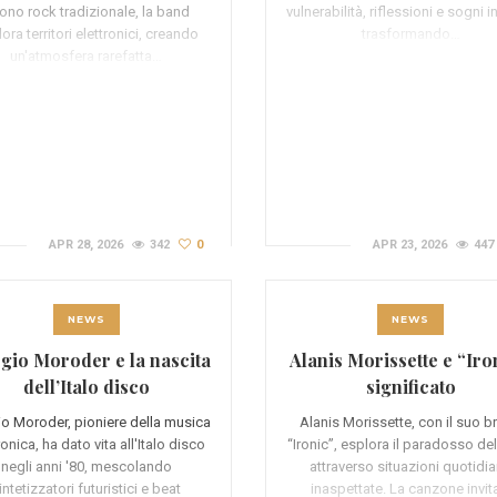
ono rock tradizionale, la band
vulnerabilità, riflessioni e sogni in
ora territori elettronici, creando
trasformando…
un'atmosfera rarefatta…
APR 28, 2026
342
0
APR 23, 2026
447
NEWS
NEWS
gio Moroder e la nascita
Alanis Morissette e “Iro
dell’Italo disco
significato
io Moroder, pioniere della musica
Alanis Morissette, con il suo b
ronica, ha dato vita all'Italo disco
“Ironic”, esplora il paradosso del
negli anni '80, mescolando
attraverso situazioni quotidi
intetizzatori futuristici e beat
inaspettate. La canzone invit