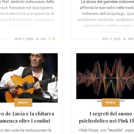
h Piaf, simbolo indiscusso della
La storia del gamelan indones
nson française nel dopoguerra,
affonda le sue radici nelle tradi
rna le emozioni e le speranze di
millenarie dell'arcipelago. Qu
poca di transizione. La sua voce
complesso musicale, caratterizz
potente e le…
strumenti in metallo e legno,
influenzato…
NOV 9, 2025
596
0
NOV 4, 2025
699
NEWS
NEWS
o de Lucía e la chitarra
I segreti del suono
lamenca oltre i confini
psichedelico nei Pink F
di “Meddle”
co de Lucía ha rivoluzionato la
I Pink Floyd, con "Meddle", esp