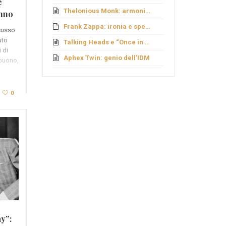
e
Thelonious Monk: armonie fuori schema
nno
Frank Zappa: ironia e sperimentazione
cusso
uto
Talking Heads e “Once in a Lifetime”
 di
Aphex Twin: genio dell’IDM
 buono,
0
y”: