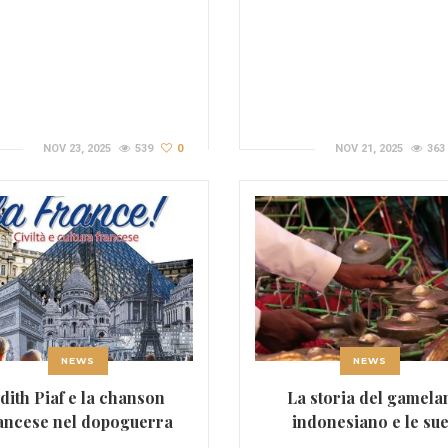
NOV 23, 2025
539
0
NOV 21, 2025
363
NEWS
NEWS
dith Piaf e la chanson
La storia del gamela
ancese nel dopoguerra
indonesiano e le su
influenze globali