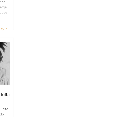
nori
 erge
 dove
0
 lotta
 unito
ndo