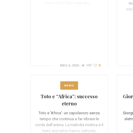
hop e soul. Il loro debutto,…
su
espl
MAG 6, 2026
197
0
NEWS
Toto e “Africa”: successo
Gior
eterno
Toto e 'Africa': un capolavoro senza
Giorg
tempo che continua a far vibrare le
elett
corde dell'anima. La melodia mistica e il
testo evocativo hanno catturato
s