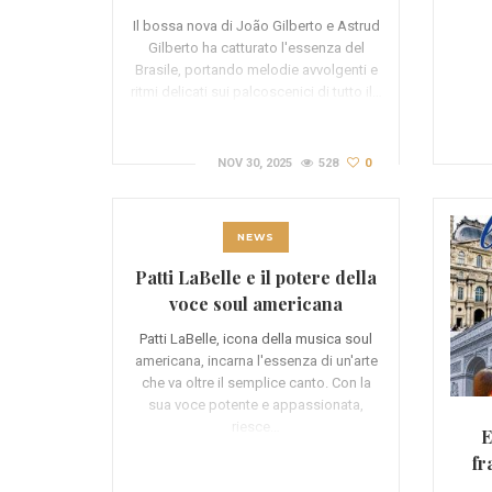
Il bossa nova di João Gilberto e Astrud
Gilberto ha catturato l'essenza del
Brasile, portando melodie avvolgenti e
ritmi delicati sui palcoscenici di tutto il…
NOV 30, 2025
528
0
NEWS
Patti LaBelle e il potere della
voce soul americana
Patti LaBelle, icona della musica soul
americana, incarna l'essenza di un'arte
che va oltre il semplice canto. Con la
sua voce potente e appassionata,
riesce…
E
fr