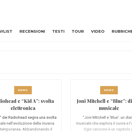
AYLIST
RECENSIONI
TESTI
TOUR
VIDEO
RUBRICH
NEWS
NEWS
iohead e “Kid A”: svolta
Joni Mitchell e “Blue”: d
elettronica
musicale
" dei Radiohead segna una svolta
"Joni Mitchell e 'Blue': un dia
ale nell'evoluzione della musica
musicale che esplora il cuore e l
temporanea. Abbandonando il
Ogni canzone è un capitolo 