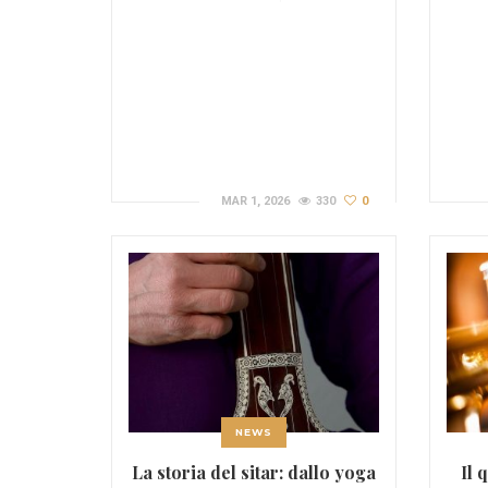
MAR 1, 2026
330
0
NEWS
La storia del sitar: dallo yoga
Il 