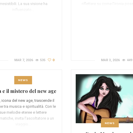
irresistibili. La sua visione ha
riflettere su come l'ironia po
influenzato…
MAR 7, 2026
535
0
MAR 3, 2026
449
NEWS
 e il mistero del new age
, icona del new age, trascende il
e tra musica e spiritualità. Con le
sue melodie eteree e lettere
matiche, invita l'ascoltatore a un
NEWS
viaggio…