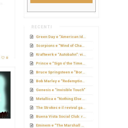
ssa…
RECENTI
Green Day e “American Idiot”: rock politico
Scorpions e “Wind of Change”: caduta del Muro
Kraftwerk e “Autobahn”: viaggio elettronico
0
Prince e “Sign o’ the Times”: genio e provocazione
Bruce Springsteen e “Born to Run”: sogno americano
Bob Marley e “Redemption Song”
Genesis e “Invisible Touch”
Metallica e “Nothing Else Matters”: ballata metal
The Strokes e il revival garage
Buena Vista Social Club: rinascita cubana
Eminem e “The Marshall Mathers LP”