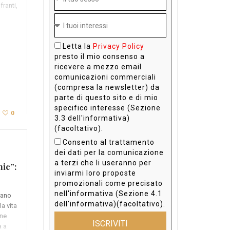
franti,
Letta la
Privacy Policy
presto il mio consenso a
ricevere a mezzo email
comunicazioni commerciali
(compresa la newsletter) da
parte di questo sito e di mio
specifico interesse (Sezione
0
3.3 dell'informativa)
(facoltativo).
Consento al trattamento
dei dati per la comunicazione
a terzi che li useranno per
nic”:
inviarmi loro proposte
promozionali come precisato
nell'informativa (Sezione 4.1
rano
dell'informativa)(facoltativo).
la vita
ane
ISCRIVITI
a a