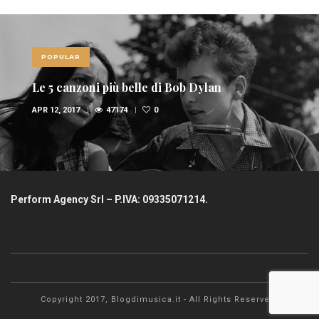
POPULAR
Le 5 canzoni più belle di Bob Dylan
APR 12, 2017
47174
0
Perform Agency Srl – P.IVA: 09335071214.
Copyright 2017, Blogdimusica.it - All Rights Reserved.