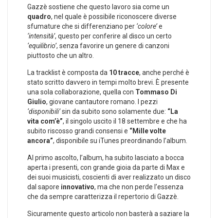
Gazzè sostiene che questo lavoro sia come un
quadro
, nel quale è possibile riconoscere diverse
sfumature che si differenziano per
‘colore’
e
‘intensità’
, questo per conferire al disco un certo
‘equilibrio’
, senza favorire un genere di canzoni
piuttosto che un altro.
La tracklist è composta da
10 tracce
, anche perché è
stato scritto davvero in tempi molto brevi. È presente
una sola collaborazione, quella con
Tommaso Di
Giulio
, giovane cantautore romano. I pezzi
‘disponibili’
sin da subito sono solamente due:
“La
vita com’è”
, il singolo uscito il 18 settembre e che ha
subito riscosso grandi consensi e
“Mille volte
ancora”
, disponibile su iTunes preordinando l’album.
Al primo ascolto, l’album, ha subito lasciato a bocca
aperta i presenti, con grande gioia da parte di Max e
dei suoi musicisti, coscienti di aver realizzato un disco
dal sapore
innovativo
, ma che non perde l’essenza
che da sempre caratterizza il repertorio di Gazzè.
Sicuramente questo articolo non basterà a saziare la