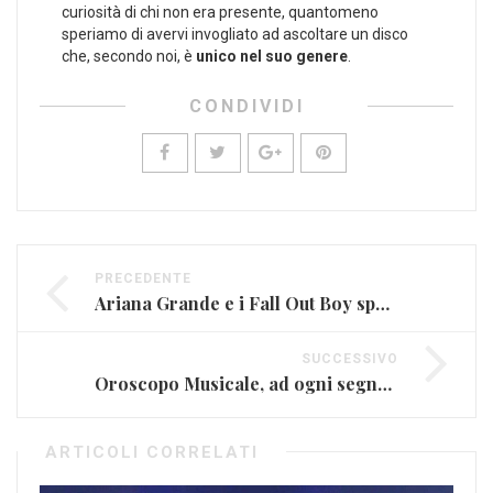
curiosità di chi non era presente, quantomeno
speriamo di avervi invogliato ad ascoltare un disco
che, secondo noi, è
unico nel suo genere
.
CONDIVIDI
PRECEDENTE
Ariana Grande e i Fall Out Boy sposano la causa Disney (VIDEO E FOTO)
SUCCESSIVO
Oroscopo Musicale, ad ogni segno una canzone: dal 26 ottobre all’ 1 novembre
ARTICOLI CORRELATI