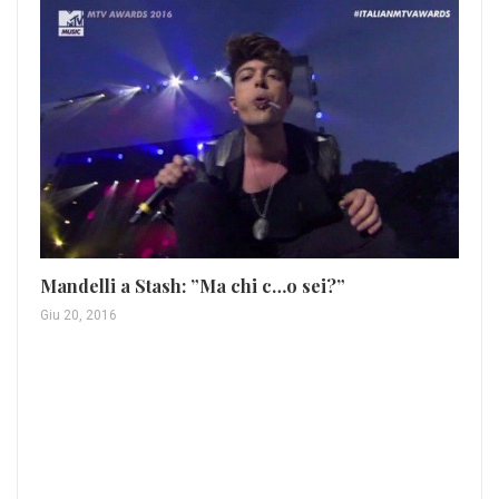
Jo
Mandelli a Stash: ”Ma chi c…o sei?”
Sa
Giu 20, 2016
Lug