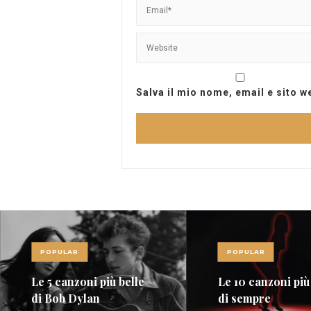
Salva il mio nome, email e sito 
POPULAR
POPULAR
Le 10 canzoni più sexy
Red Power, nel 
di sempre
della musica