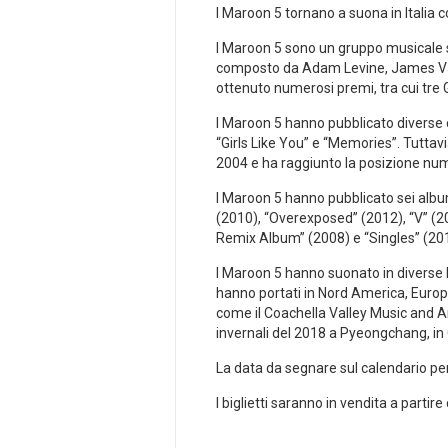
I Maroon 5 tornano a suona in Italia 
I Maroon 5 sono un gruppo musicale st
composto da Adam Levine, James Vale
ottenuto numerosi premi, tra cui tr
I Maroon 5 hanno pubblicato diverse c
“Girls Like You” e “Memories”. Tuttav
2004 e ha raggiunto la posizione nume
I Maroon 5 hanno pubblicato sei albu
(2010), “Overexposed” (2012), “V” (2
Remix Album” (2008) e “Singles” (201
I Maroon 5 hanno suonato in diverse loc
hanno portati in Nord America, Europa,
come il Coachella Valley Music and Ar
invernali del 2018 a Pyeongchang, in
La data da segnare sul calendario per
I biglietti saranno in vendita a partire