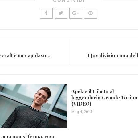
CONDIVIDI
La colonna sonora di Minecraft è un capolavoro
Apek e il tributo al
leggendario Grande Torino
(VIDEO)
Mag 4, 2015
rama non si ferma: ecco