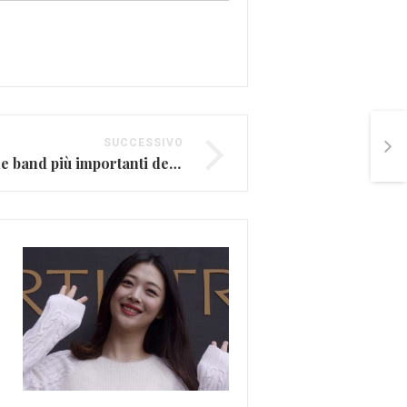
SUCCESSIVO
I Joy division una delle band più importanti della New Wave
Le 10 canzoni immortali