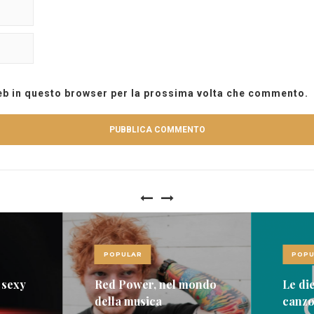
web in questo browser per la prossima volta che commento.
POPULAR
POPU
mondo
Le dieci più belle
Post 
canzoni italiane sulla
un nu