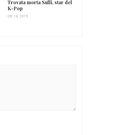
Robbie Williams
Trovata morta Sulli, star del
K-Pop
Gen 26, 2017
Ott 14, 2019