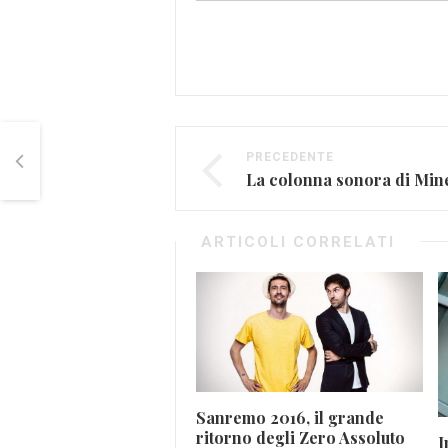
PRECEDENTE
ARTICOLI CORRELATI
Sanremo 2016, il grande
ritorno degli Zero Assoluto
I