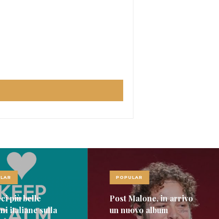
LAR
POPULAR
Malone, in arrivo
Le 10 canzoni più belle
ovo album
di Vinicio Capossela