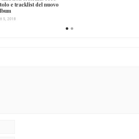
itolo e tracklist del nuovo
lbum
tt 5, 2018