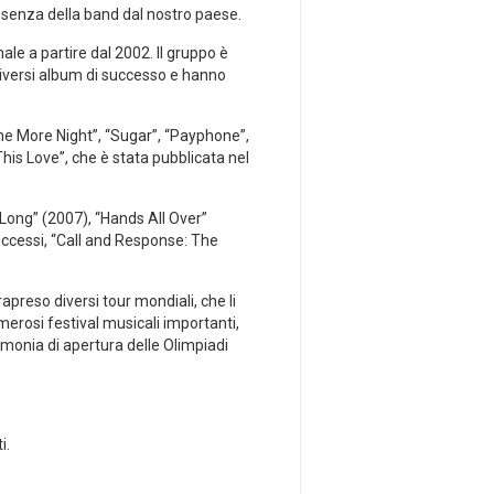
assenza della band dal nostro paese.
le a partire dal 2002. Il gruppo è
iversi album di successo e hanno
One More Night”, “Sugar”, “Payphone”,
his Love”, che è stata pubblicata nel
Long” (2007), “Hands All Over”
uccessi, “Call and Response: The
rapreso diversi tour mondiali, che li
merosi festival musicali importanti,
imonia di apertura delle Olimpiadi
i.