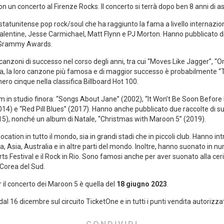
con un concerto al Firenze Rocks. Il concerto si terrà dopo ben 8 anni di 
atunitense pop rock/soul che ha raggiunto la fama a livello internaziona
ntine, Jesse Carmichael, Matt Flynn e PJ Morton. Hanno pubblicato d
e Grammy Awards.
anzoni di successo nel corso degli anni, tra cui “Moves Like Jagger”, “
ia, la loro canzone più famosa e di maggior successo è probabilmente “T
ro cinque nella classifica Billboard Hot 100.
m in studio finora: “Songs About Jane” (2002), “It Won’t Be Soon Before 
014) e “Red Pill Blues” (2017). Hanno anche pubblicato due raccolte di s
5), nonché un album di Natale, “Christmas with Maroon 5” (2019).
ation in tutto il mondo, sia in grandi stadi che in piccoli club. Hanno int
 Asia, Australia e in altre parti del mondo. Inoltre, hanno suonato in nu
ts Festival e il Rock in Rio. Sono famosi anche per aver suonato alla cer
 Corea del Sud.
 il concerto dei Maroon 5 è quella del
18 giugno 2023
.
 dal 16 dicembre sul circuito TicketOne e in tutti i punti vendita autorizzat