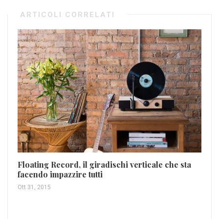
ARTICOLI CORRELATI
Floating Record, il giradischi verticale che sta
Fr
facendo impazzire tutti
Sa
Ott 31, 2015
Feb