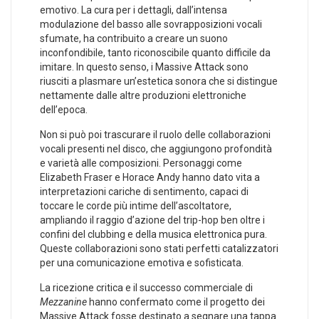
emotivo. La ​cura per ‍i ​dettagli, dall’intensa
modulazione del basso alle sovrapposizioni vocali
sfumate, ha ​contribuito a creare ‍un suono
inconfondibile, tanto riconoscibile quanto difficile da
imitare. In questo senso, ‍i Massive​ Attack sono
riusciti a plasmare un’estetica sonora che si distingue
nettamente dalle altre produzioni ⁣elettroniche
dell’epoca.
Non si può poi trascurare il ​ruolo ‍delle‌ collaborazioni
vocali ⁢presenti nel disco, che aggiungono profondità
e varietà ​alle composizioni. Personaggi come
‍Elizabeth Fraser e Horace⁤ Andy hanno dato vita a
interpretazioni cariche di sentimento, capaci‍ di
toccare le corde più intime dell’ascoltatore,
ampliando ⁤il raggio d’azione⁤ del trip-hop ben oltre i
⁤confini del clubbing ‌e della‍ musica elettronica‌ pura.
Queste collaborazioni⁣ sono stati perfetti catalizzatori
per una comunicazione emotiva e sofisticata.
La ricezione critica ​e⁢ il successo commerciale di‌
Mezzanine
hanno confermato come il progetto dei
Massive Attack fosse destinato a segnare ⁤una tappa