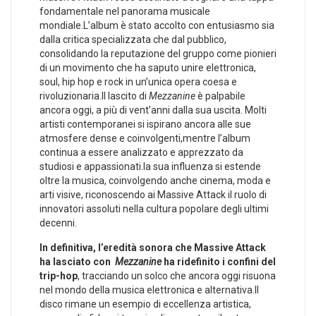
fondamentale nel panorama musicale
mondiale.L’album è⁢ stato accolto con entusiasmo sia
dalla ⁣critica specializzata che dal⁣ pubblico,
⁣consolidando la reputazione del gruppo come⁢ pionieri
di un movimento che ha saputo ⁢unire elettronica,
soul, hip hop e rock in un’unica opera coesa e
rivoluzionaria.Il lascito di
Mezzanine
è palpabile
ancora oggi, a più di vent’anni dalla sua⁣ uscita.​ Molti
artisti contemporanei si⁣ ispirano​ ancora alle sue
atmosfere dense e coinvolgenti,mentre ⁤l’album
continua⁤ a essere analizzato e ⁢apprezzato da
⁣studiosi e appassionati.la sua influenza si estende
oltre la musica, coinvolgendo anche cinema, moda e
arti ⁤visive, riconoscendo​ ai​ Massive Attack il ruolo di
innovatori assoluti nella cultura popolare ‍degli ⁣ultimi
decenni.
In ⁣definitiva, l’eredità sonora‌ che ‌Massive​ Attack
ha ⁢lasciato con ‌
Mezzanine
ha ridefinito i confini del
trip-hop
, tracciando un solco che ancora oggi risuona
nel ‌mondo⁣ della musica elettronica e alternativa.Il
disco rimane un ⁣esempio​ di eccellenza artistica,