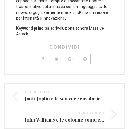
capace di sfidare i‌ tempi‍ e di raccontare il potere​
trasformativo della musica ​con un linguaggio tutto
nuovo, ‌orgogliosamente made in⁣ UK ma universale
per‌ intensità ⁢e innovazione.
Keyword principale:
rivoluzione sonora Massive
Attack
CONDIVIDI
PRECEDENTE
Janis Joplin e la sua voce ruvida: icona blues rock
SUCCESSIVO
John Williams e le colonne sonore di Star Wars