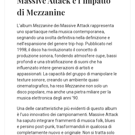
Massive Attack e l’impatto
di Mezzanine
L’album
Mezzanine
dei Massive Attack rappresenta
uno spartiacque ⁣nella ‍musica contemporanea,
segnando una svolta definitiva nella definizione e
nell’espansione del genere trip-hop. Pubblicato ‌nel
1998, il disco⁤ ha rivoluzionato il concetto di
produzione sonora, fondendo atmosfere cupe, ⁢bassi
profondi e una stratificazione di suoni che ha
influenzato intere generazioni di artisti e
appassionati. La capacità del gruppo di manipolare le
texture sonore, creando un ambiente quasi
cinematografico, ha reso
Mezzanine
non solo un
disco ‌popolare, ma anche una pietra miliare per ‍la⁢
musica ⁢elettronica ⁣degli ⁢anni ’90.
Una delle‍ caratteristiche più evidenti di questo album
è l’uso⁣ innovativo dei campionamenti. Massive ⁣Attack
ha saputo integrare frammenti di musica folk, blues
e persino post-punk, trasformandoli in ‌qualcosa di
completamente nuovo e⁣ originale. Non si​ tratta solo