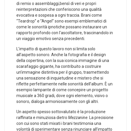
di remix o assemblaggi,bensì di veri e propri
reinterpretazioni che conferiscono una ⁤qualità ​
evocativa e sospesa a ogni traccia. Brani​ come
“Teardrop” e ​”Angel”‍ sono esempi emblematici di
come ​le sonorità ipnotiche possano ‌instaurare un
rapporto profondo con ​l’ascoltatore, ⁣trascinandolo in
un viaggio emotivo senza ​precedenti.
L’impatto di​ questo⁢ lavoro non si limita​ solo​
all’aspetto sonoro.‍ Anche la fotografia e il design
della copertina, con la ‍sua iconica⁣ immagine di una
scarafaggio ​gigante, ha contribuito a costruire
un’immagine distintiva per il ‍gruppo, trasmettendo
una sensazione di inquietudine e⁤ mistero ⁤che si
riflette perfettamente nelle sonorità dell’album. È un
esempio lampante di come concepire un progetto
musicale ​a 360 gradi, dove ogni elemento, visivo o
⁢sonoro, dialoga armoniosamente con gli altri.
Un aspetto spesso sottovalutato è la produzione
raffinata e minuziosa dietro
Mezzanine
. La precisione⁢
con cui sono ‍stati mixati i ⁤brani⁣ testimonia ⁣una
volontà di sperimentare senza rinunciare all’impatto