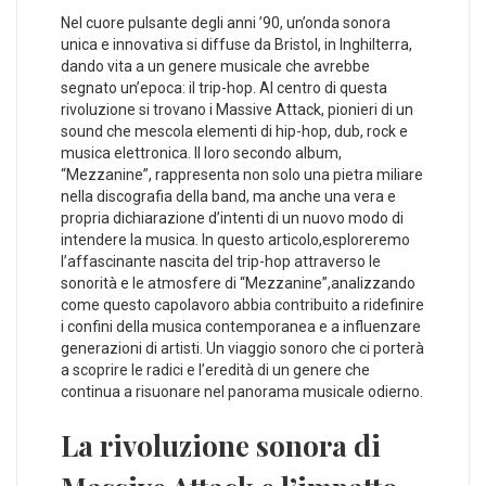
Nel cuore pulsante degli anni ​’90, un’onda sonora
unica⁣ e ‌innovativa ‍si diffuse ⁤da Bristol, in Inghilterra,
dando vita a un genere musicale​ che avrebbe
segnato un’epoca: il trip-hop. Al centro ‌di⁣ questa
⁢rivoluzione si ​trovano i Massive Attack, pionieri di un
sound che mescola elementi di hip-hop, dub, rock‍ e
musica elettronica.​ Il loro secondo album,⁣
“Mezzanine”, rappresenta non solo una pietra miliare
nella discografia della band, ma anche una vera ⁤e
propria ​dichiarazione d’intenti ⁢di un nuovo modo di
intendere​ la musica. ⁣In questo articolo,esploreremo
l’affascinante⁣ nascita del trip-hop attraverso le
sonorità e le atmosfere‌ di‍ “Mezzanine”,analizzando
come questo capolavoro​ abbia contribuito a ridefinire⁤
i ⁢confini della musica contemporanea e a​ influenzare
generazioni ​di artisti. Un ⁤viaggio sonoro che ci porterà⁤
a‌ scoprire le radici e l’eredità di un genere che
continua a risuonare nel panorama musicale odierno.
La ‍rivoluzione sonora di