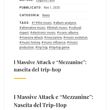
AUTORE:
Eugenio Pane
PUBBLICATO:
Nov 1, 2025
CATEGORIA:
News
TAGS:
1990s music
,
album analysis
,
alternative music
,
British music
,
cultural
impact
,
electronic music
,
iconic albums
,
massive attack
,
mezzanine
,
music evolution
,
music history
,
music influence
,
music
production
,
trip hop
,
trip-hop genre
I Massive Attack e “Mezzanine”:
nascita del trip-hop
I Massive Attack⁢ e “Mezzanine”:
Nascita del Trip-Hop