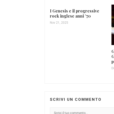
I Genesis e il progressive
rock inglese anni ’70
Nov 21, 2025
G
G
p
D
SCRIVI UN COMMENTO