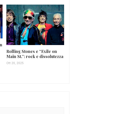
in
Rolling Stones e “Exile on
Brian May ringrazia i f
Main St.”: rock e dissolutezza
il supporto dopo il mal
Ott 20, 2025
Mag 27, 2020