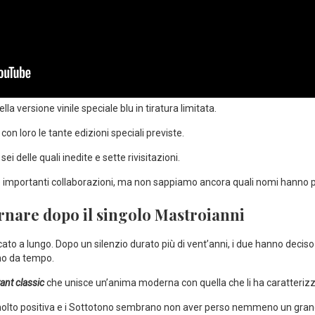
ella versione vinile speciale blu in tiratura limitata.
e con loro le tante edizioni speciali previste.
ei delle quali inedite e sette rivisitazioni.
 importanti collaborazioni, ma non sappiamo ancora quali nomi hanno pa
ornare dopo il singolo Mastroianni
ficato a lungo. Dopo un silenzio durato più di vent’anni, i due hanno deci
no da tempo.
tant classic
che unisce un’anima moderna con quella che li ha caratterizzat
to positiva e i Sottotono sembrano non aver perso nemmeno un granello 