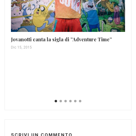
Lo
Jovanotti canta la sigla di ”Adventure Time”
mu
Dic 15, 2015
Giu
SCRIVI UN COMMENTO