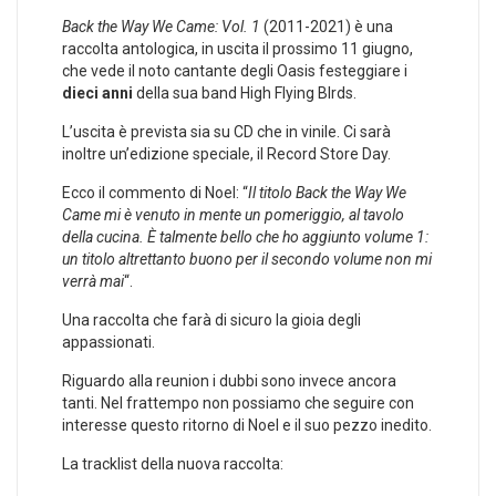
Back the Way We Came: Vol. 1
(2011-2021) è una
raccolta antologica, in uscita il prossimo 11 giugno,
che vede il noto cantante degli Oasis festeggiare i
dieci anni
della sua band High Flying BIrds.
L’uscita è prevista sia su CD che in vinile. Ci sarà
inoltre un’edizione speciale, il Record Store Day.
Ecco il commento di Noel: “
Il titolo Back the Way We
Came mi è venuto in mente un pomeriggio, al tavolo
della cucina. È talmente bello che ho aggiunto volume 1:
un titolo altrettanto buono per il secondo volume non mi
verrà mai
“.
Una raccolta che farà di sicuro la gioia degli
appassionati.
Riguardo alla reunion i dubbi sono invece ancora
tanti. Nel frattempo non possiamo che seguire con
interesse questo ritorno di Noel e il suo pezzo inedito.
La tracklist della nuova raccolta: