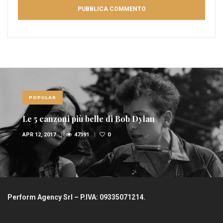
POPULAR
Le 5 canzoni più belle di Bob Dylan
APR 12, 2017
47191
0
Perform Agency Srl – P.IVA: 09335071214.