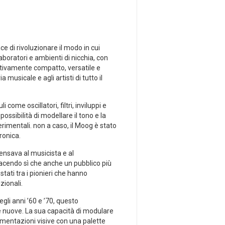
ce di rivoluzionare il modo⁣ in cui
laboratori e ambienti di nicchia, con
lativamente compatto, ​versatile e
sicale‌ e‍ agli⁢ artisti di tutto il
me oscillatori, filtri,⁢ inviluppi e
ssibilità​ di modellare ⁣il tono e la
mentali. non ⁢a caso, il ‌Moog⁤ è stato
ronica.
pensava⁤ al musicista e al
endo ‌sì ⁢che anche un pubblico ​più​
ti tra​ i⁤ pionieri che hanno
zionali.
gli anni⁤ ’60 e ’70, questo
te nuove. La sua capacità di modulare
ntazioni‍ visive‌ con ⁢una‍ palette ​