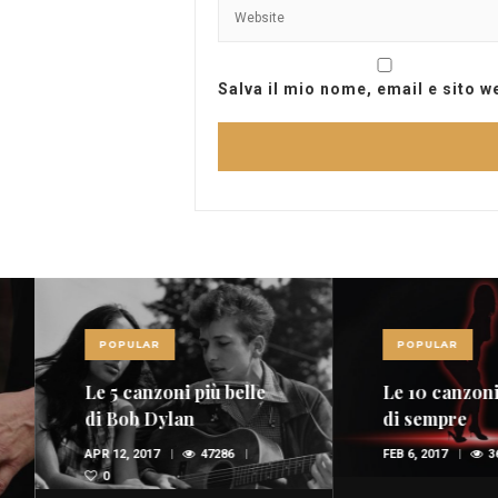
Salva il mio nome, email e sito 
POPULAR
POPULAR
Le 5 canzoni più belle
Le 10 canzoni più
di Bob Dylan
di sempre
APR 12, 2017
47286
FEB 6, 2017
36947
0