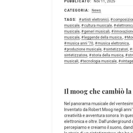
PUBBLICATO:
Nov 11, 2025
CATEGORIA:
News
TAGS:
artisti elettronici
,
composizio
musicale
,
cultura musicale
,
elettronic
musicale
,
generi musicali
,
innovazion
musicale
,
leggende della musica.
,
Mo
musica anni '70
,
musica elettronica
,
produzione musicale
,
sintetizzatori
,
sintetizzatore
,
storia della musica
,
st
musicali
,
tecnologia musicale
,
vintag
Il moog che ‍cambiò la 
Nel panorama ⁣musicale del ventesimo 
Inventato da Robert Moog negli anni 
creatività e avventura ⁤sonora. In ‍que
elettronica e oltre. Dall’underground 
percepiamo e creiamo il‌ suono, dando 