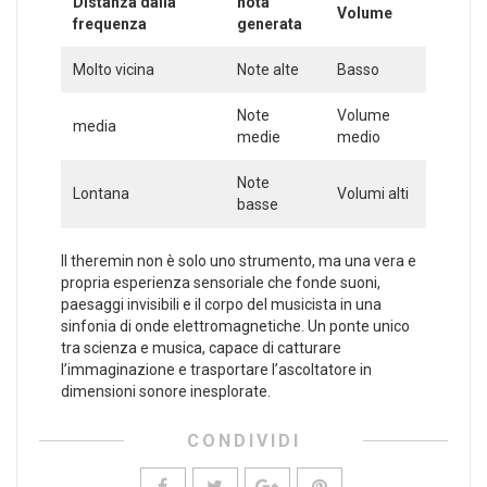
Distanza dalla
nota
Volume
frequenza
generata
Molto vicina
Note alte
Basso
Note
Volume
media
medie
medio
Note
Lontana
Volumi alti
basse
Il theremin non è solo uno strumento,‌ ma una‌ vera e
propria esperienza sensoriale che fonde suoni,
paesaggi invisibili ‌e il corpo​ del musicista ‌in ⁤una
sinfonia di onde elettromagnetiche. Un ponte unico
tra scienza ‍e musica, capace ​di catturare
l’immaginazione ⁢e trasportare l’ascoltatore in
dimensioni sonore inesplorate.
CONDIVIDI