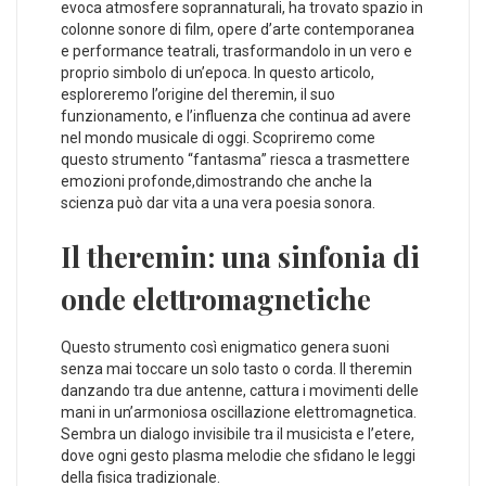
evoca atmosfere ⁢soprannaturali, ha trovato spazio in
colonne sonore di film, opere ⁣d’arte contemporanea
e performance teatrali, trasformandolo ​in un vero e
proprio simbolo⁢ di un’epoca. In questo articolo,
esploreremo l’origine del theremin, il suo
funzionamento, e l’influenza che continua ad avere
nel mondo musicale di oggi. Scopriremo come
questo strumento “fantasma” riesca a trasmettere
emozioni profonde,dimostrando che anche la
scienza può dar vita a una⁢ vera poesia sonora.
Il theremin: una sinfonia ⁢di
onde elettromagnetiche
Questo strumento così enigmatico genera ​suoni
senza mai toccare un ⁤solo tasto o corda. Il theremin
danzando tra due antenne, cattura i movimenti ⁢delle
mani in‍ un’armoniosa oscillazione elettromagnetica.
Sembra un dialogo invisibile tra il musicista⁣ e l’etere,‍
dove ogni gesto plasma melodie che ⁣sfidano le ‌leggi
della fisica tradizionale.