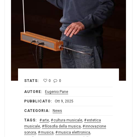
STATS:
0
0
AUTORE:
Eugenio Pane
PUBBLICATO:
Ott 9, 2025
CATEGORIA:
News
TAGS:
arte
,
cultura musicale
,
estetica
musicale
,
filosofia della musica
,
innovazione
sonora
,
musica
,
musica elettronica
,