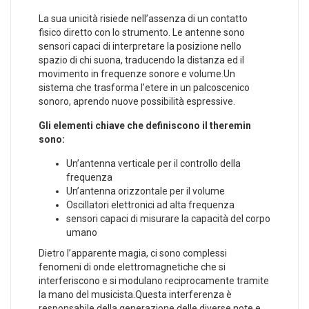
La sua⁤ unicità risiede nell’assenza di un contatto⁢
fisico diretto con lo strumento. Le antenne sono
sensori capaci di interpretare la posizione nello
spazio⁣ di chi suona, traducendo la distanza⁤ ed il
movimento in frequenze sonore⁤ e volume.Un⁤
sistema che trasforma l’etere in un palcoscenico
sonoro, aprendo nuove⁣ possibilità espressive.
Gli elementi chiave che definiscono il theremin
sono:
Un’antenna verticale per il ⁢controllo‍ della
⁢frequenza
Un’antenna ⁣orizzontale per ⁣il volume
Oscillatori elettronici ad alta frequenza
sensori capaci di misurare la capacità del corpo
umano
Dietro l’apparente magia,⁣ ci ​sono complessi⁤
fenomeni di onde elettromagnetiche che si
interferiscono e si modulano reciprocamente ‌tramite
la mano del musicista.Questa interferenza è
responsabile della generazione delle diverse note e