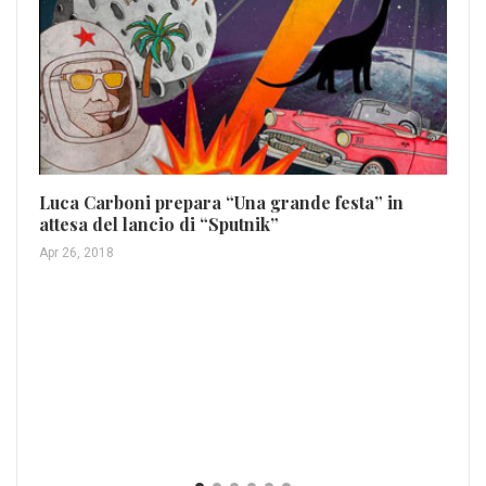
Luca Carboni prepara “Una grande festa” in
attesa del lancio di “Sputnik”
Apr 26, 2018
Li
mu
Mag