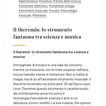
performance
,
scienza
,
storia della musica
,
strumenti elettronici
,
strumenti vintage
,
strumento musicale
,
suono
,
tecnologia
musicale
,
theremin
Il theremin: lo strumento
fantasma tra scienza e musica
Il theremin: lo‌ strumento fantasma tra scienza e
musica
Immaginate‍ di‌ trovarvi in una sala da concerto,
mentre un musicista, con le mani​ sospese nell’aria,
evoca melodie eteree e misteriose. Non si tratta di
magia, ma di un affascinante strumento musicale: il
theremin.Inventato nei primi⁣ anni ’20 dal fisico russo
⁣Léon Theremin,questo strumento è caratterizzato
da un’interazione⁢ unica tra uomo⁢ e
tecnologia,mescolando ⁢scienza e arte in un
abbraccio sonoro inedito. La sua musica,⁤ che spesso