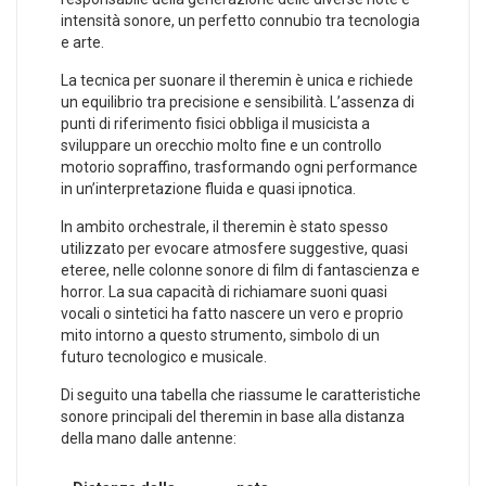
intensità sonore, un perfetto connubio tra ⁣tecnologia
e arte.
La tecnica per suonare il theremin è unica e richiede
un ⁢equilibrio tra precisione e ⁣sensibilità. L’assenza di
punti di riferimento fisici obbliga il musicista a
sviluppare un orecchio molto‌ fine​ e un controllo
motorio sopraffino, trasformando ogni performance
in un’interpretazione fluida e quasi ipnotica.
In ambito orchestrale, il theremin⁤ è stato spesso​
utilizzato per evocare‌ atmosfere suggestive,​ quasi
eteree, ⁢nelle ‍colonne sonore di film di fantascienza e
horror. La sua capacità di richiamare suoni‍ quasi
vocali o sintetici ha fatto nascere un vero e proprio
mito intorno⁢ a questo strumento, simbolo di un
futuro tecnologico e musicale.
Di seguito una tabella che⁤ riassume le caratteristiche
sonore principali del theremin in base alla distanza
della mano dalle antenne: