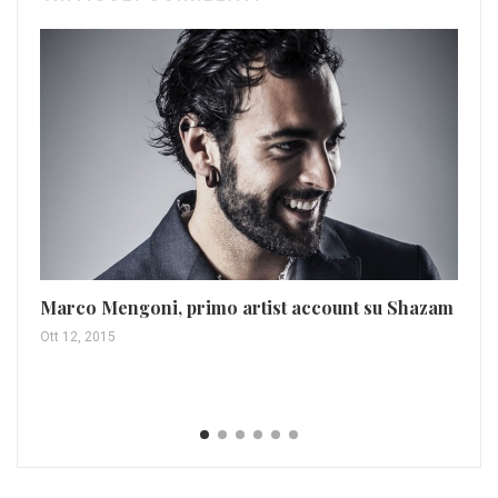
Ti
Marco Mengoni, primo artist account su Shazam
di
Ott 12, 2015
Ott