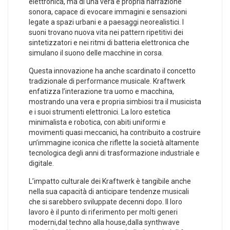
‍elettronica, ma di una vera e propria narrazione
sonora, capace di evocare immagini e sensazioni
legate a spazi urbani e a paesaggi neorealistici. I
suoni trovano nuova vita⁤ nei pattern ripetitivi dei
sintetizzatori e nei ritmi di batteria elettronica che
simulano il suono delle macchine in corsa.
Questa innovazione ha anche scardinato il concetto
tradizionale di performance musicale. Kraftwerk
enfatizza l’interazione tra uomo e macchina,
mostrando una vera e propria simbiosi tra il musicista​
e i suoi strumenti elettronici.‍ La loro estetica
minimalista e robotica, con abiti​ uniformi e
movimenti‌ quasi meccanici, ha contribuito a costruire
un’immagine iconica che ⁤riflette la⁤ società altamente
tecnologica degli anni di trasformazione industriale e
digitale.
L’impatto culturale dei Kraftwerk è tangibile anche
nella sua capacità di anticipare tendenze musicali
⁣che si⁢ sarebbero sviluppate decenni dopo. Il loro
lavoro è il punto di riferimento per molti⁣ generi
moderni,dal techno alla house,dalla synthwave