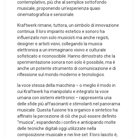
contemplativo, ⁣più che al semplice sottofondo
musicale, proponendo un’esperienza quasi
cinematografica e sensoriale.
Kraftwerk rimane, tuttora, un simbolo di innovazione
continua. Il loro impianto⁣ estetico e sonoro ha
influenzato non solo musicisti ma anche registi,
designer e ‌artisti visivi, collegando la musica
elettronica a un immaginario⁤ visivo e culturale
sofisticato e riconoscibile. Hanno dimostrato che la
sperimentazione sonora non solo è ⁣possibile, ​ma è
anche un potente strumento di comunicazione e ⁣di
riflessione sul mondo moderno ⁤e tecnologico.
la voce stessa della macchina – o meglio il modo⁣ in
cui Kraftwerk ha manipolato e integrato la voce
umana con sistemi ⁤elettronici – rappresenta una
delle sfide più affascinanti e ⁤stimolanti​ nel panorama⁢
musicale. Questa fusione tra organico e sintetico ha
affinato la percezione di ciò che può essere definito
“musica”,‍ espandendo i confini e⁤ anticipando molte
delle tecniche digitali oggi utilizzate nella
composizione musicale e‌ nei live set. Il loro lascito è,