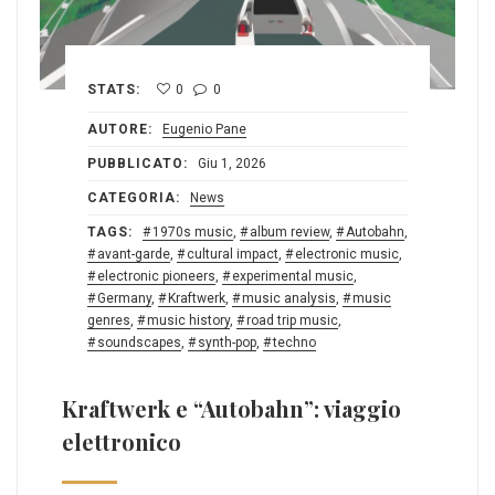
STATS:
0
0
AUTORE:
Eugenio Pane
PUBBLICATO:
Giu 1, 2026
CATEGORIA:
News
TAGS:
1970s music
,
album review
,
Autobahn
,
avant-garde
,
cultural impact
,
electronic music
,
electronic pioneers
,
experimental music
,
Germany
,
Kraftwerk
,
music analysis
,
music
genres
,
music history
,
road trip music
,
soundscapes
,
synth-pop
,
techno
Kraftwerk e “Autobahn”: viaggio
elettronico