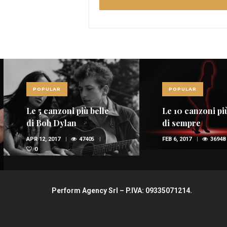
POPULAR
POPULAR
Le 5 canzoni più belle
Le 10 canzoni più
di Bob Dylan
di sempre
APR 12, 2017
47405
FEB 6, 2017
36948
0
Perform Agency Srl – P.IVA: 09335071214.