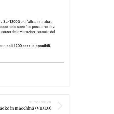
ss SL-1200G
e un’altra, in tiratura
roppo nello specifico possiamo dirvi
a causa delle vibrazioni causate dal
, con
soli 1200 pezzi disponibili
,
SUCCESSIVO
araoke in macchina (VIDEO)