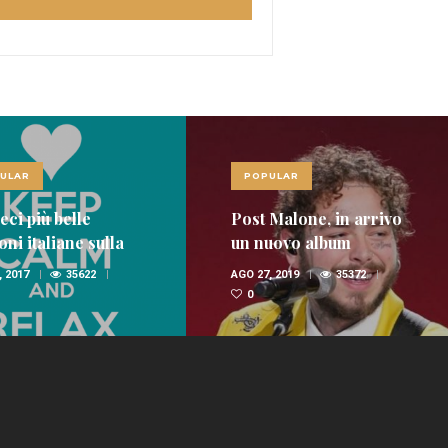
LAR
POPULAR
ci più belle
Post Malone, in arrivo
i italiane sulla
un nuovo album
nica
 2017
35622
AGO 27, 2019
35372
0