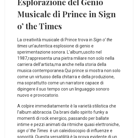
Esplorazione del ⁣Genio
Musicale di Prince in Sign
‌o’ the Times
La creatività⁣ musicale ​di ⁣Prince trova in
Sign o’ the
times
⁤un’autentica⁢ esplosione di​ genio e
sperimentazione sonora. L’album,uscito ⁢nel
1987,rappresenta una pietra miliare non⁣ solo nella
⁤carriera dell’artista,ma anche nella storia‍ della
musica contemporanea.Qui⁤ prince si mostra ⁢non solo
come un virtuoso della ‌chitarra e della⁣ produzione,
ma⁤ soprattutto come un ​narratore⁤ capace di
dipingere il ⁣suo tempo ​con un ⁣linguaggio sonoro
nuovo e provocatorio.
A⁤ colpire immediatamente ​è la varietà stilistica che
l’album⁣ abbraccia. Da brani⁤ dallo spirito ⁤funky a
⁣momenti ​di⁣ rock⁢ energico, passando per ​ballate ​
intime ‍e pezzi animati da‌ ritmiche ⁢quasi elettroniche,
sign o’ ⁣the Times
​ è un caleidoscopio⁣ di influenze e‍
sonorità. Questa versatilità ⁤è‍ la ⁣prova‍ evidente‍ di un