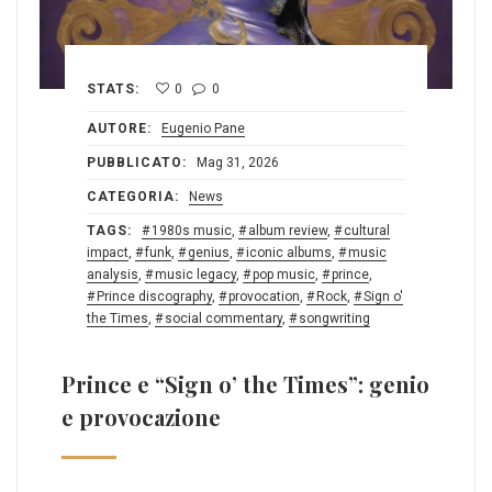
STATS:
0
0
AUTORE:
Eugenio Pane
PUBBLICATO:
Mag 31, 2026
CATEGORIA:
News
TAGS:
1980s music
,
album review
,
cultural
impact
,
funk
,
genius
,
iconic albums
,
music
analysis
,
music legacy
,
pop music
,
prince
,
Prince discography
,
provocation
,
Rock
,
Sign o'
the Times
,
social commentary
,
songwriting
Prince e “Sign o’ the Times”: genio
e provocazione