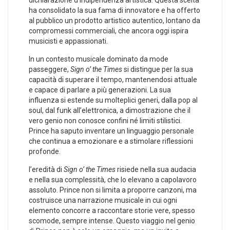
dichiarazione ⁢d’indipendenza artistica. Questa scelta
ha consolidato la​ sua fama di⁣ innovatore e​ ha offerto
al pubblico un prodotto artistico ​autentico, ⁣lontano da
⁣compromessi commerciali, che ancora oggi ​ispira
musicisti e appassionati.
In un contesto​ musicale dominato da​ mode
passeggere,
Sign o’ the Times
si distingue per ‌la sua
capacità di superare il tempo, mantenendosi attuale
e ⁣capace di parlare a ​più⁣ generazioni. La sua
influenza si ‍estende su molteplici generi, ​dalla pop al
soul, dal‍ funk all’elettronica, a dimostrazione che il‌
vero genio‍ non conosce​ confini né limiti‌ stilistici.
Prince⁣ ha saputo‌ inventare ⁣un linguaggio personale
che⁢ continua a emozionare e a stimolare riflessioni
profonde.
l’eredità di⁣
Sign o’⁤ the ⁤Times
risiede ​nella sua⁤ audacia
e nella⁣ sua⁣ complessità, ‍che lo‌ elevano a capolavoro⁢
assoluto. Prince non si limita ⁤a ⁢proporre ​canzoni, ma
costruisce una narrazione musicale ‌in cui ogni⁤
elemento concorre a raccontare storie vere, spesso
scomode,⁣ sempre intense. Questo viaggio nel genio