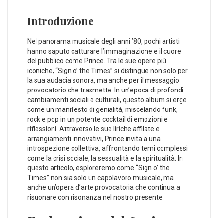
Introduzione
Nel ⁢panorama musicale⁤ degli anni ’80, pochi artisti
hanno ⁢saputo catturare l’immaginazione e il cuore
del pubblico come ‌Prince. ​Tra le‌ sue⁢ opere più
iconiche, “Sign o’ the Times” si ⁤distingue non‍ solo per
la sua audacia ⁤sonora, ma anche per il messaggio
provocatorio che‌ trasmette. ‍In un’epoca di‌ profondi‍
cambiamenti sociali ‍e ‍culturali, questo ‍album si erge
come un manifesto di genialità,⁣ miscelando funk,
rock‌ e ​pop in ⁣un potente ⁤cocktail ‍di emozioni e
riflessioni.‌ Attraverso le sue liriche​ affilate e
⁢arrangiamenti innovativi, ⁣Prince⁢ invita a una
introspezione ​collettiva, affrontando ‍temi​ complessi
come la crisi sociale, la ​sessualità e ⁣la spiritualità. In
questo articolo, esploreremo come “Sign o’ ​the
⁢Times” ⁣non‍ sia solo un capolavoro musicale,⁢ ma
anche un’opera d’arte provocatoria che continua a‍
risuonare ⁣con risonanza ‍nel nostro ⁢presente.