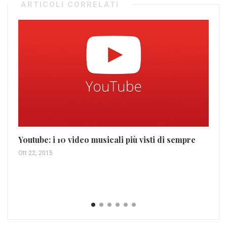
ARTICOLI CORRELATI
“2
Youtube: i 10 video musicali più visti di sempre
E 
Ott 22, 2015
Ott