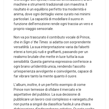
machine e strumenti tradizionali con ⁤maestria. Il
risultato è un equilibrio perfetto tra modernità e
anima, dove ogni dettaglio‍ viene curato⁣ nei minimi
particolari.⁣ La capacità ⁢di modellare ​il ⁤suono in
funzione dell’emozione rende ogni traccia un vero e
proprio viaggio sensoriale.
Non va poi⁣ trascurato il ​contributo vocale‌ di Prince,
‌che in
Sign o’ the ‌Times
​ si adatta con ​sorprendente
versatilità. ‌La sua interpretazione varia da falsetti⁣
eterei a‍ toni più rudi e graffianti, passando per un
realismo brutale che mette ‌in ‍luce tutta la sua
sensibilità. Questa gamma espressiva ⁢conferisce a​
ogni ​brano un’identità unica, rendendo ‌l’ascolto
un’esperienza avvolgente e⁢ coinvolgente,⁢ capace di‍
far vibrare tanto‌ la ​mente quanto ‌il cuore.
L’album, inoltre, è un perfetto‌ esempio di come​
Prince⁤ non ⁤temesse⁤ di sfidare‌ il⁣ mercato e ‌le‌
aspettative del pubblico. La ⁤sua decisione di
pubblicare un⁤ lavoro così complesso e variegato,che
non⁣ punta a singoli da classifica facile,è una chiara