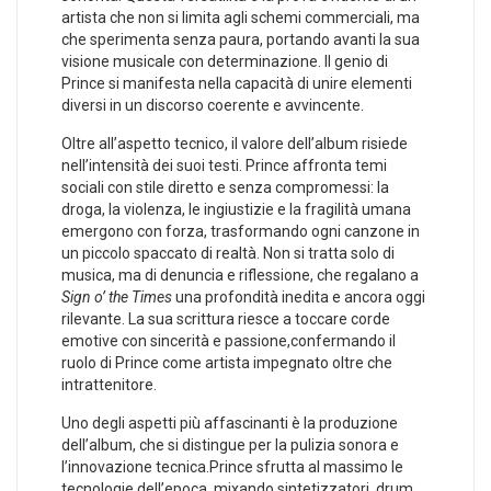
artista che non si limita agli schemi commerciali, ma ​
che sperimenta ⁤senza ‌paura, portando avanti la‌ sua
visione musicale con determinazione. Il ​genio ​di
Prince si manifesta ⁣nella⁤ capacità ‌di⁤ unire ‍elementi
diversi in ⁤un discorso coerente e avvincente.
Oltre all’aspetto tecnico, il ⁢valore⁣ dell’album risiede
nell’intensità⁤ dei ‌suoi testi. Prince affronta‍ temi‌
sociali con stile diretto e senza ​compromessi:‍ la
‌droga, la violenza, le ingiustizie e la fragilità umana⁤
emergono con ​forza, trasformando ogni canzone⁢ in
un piccolo spaccato di⁤ realtà. ​Non si ⁤tratta ‍solo⁢ di
⁤musica, ma di denuncia e riflessione, che regalano a
Sign o’ the​ Times
una​ profondità inedita e⁣ ancora oggi
rilevante. La‌ sua ‌scrittura riesce a toccare corde
emotive⁤ con sincerità e passione,confermando il
ruolo di Prince come artista‌ impegnato⁤ oltre che⁤
intrattenitore.
Uno degli aspetti più affascinanti è‍ la produzione
dell’album,⁢ che si​ distingue​ per​ la ⁣pulizia ⁣sonora e​
l’innovazione tecnica.Prince sfrutta al massimo le
tecnologie dell’epoca, mixando sintetizzatori, drum