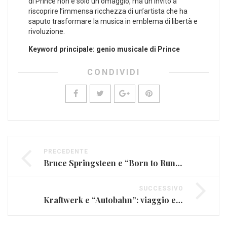
di ‌Prince non‌ è ⁣solo⁤ un omaggio, ma‍ un invito ⁤a
‌riscoprire l’immensa ricchezza di un’artista ​che ha
saputo trasformare ‍la musica in emblema ​di libertà e
⁤rivoluzione.
Keyword⁤ principale: genio musicale di Prince
CONDIVIDI
PRECEDENTE
Bruce Springsteen e “Born to Run”: sogno americano
SUCCESSIVO
Kraftwerk e “Autobahn”: viaggio elettronico