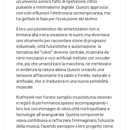
un universo sonoro fatto di ripetizione, ritmo
pulsante e minimalismo digitale. Questo approccio
‌non ‌solo influenzò l’elettronica contemporanea, ma⁣
ha gettato le basi per l’evoluzione del techno.
Il‌ loro uso pionieristico dei ⁤sintetizzatori non si
limitava alla mera creazione di suoni, ma diventava
uno strumento per raccontare storie⁣ di progresso
industriale, ​città futuristiche e ‌automazione. la
tematica del “robot” divenne centrale,‍ incarnata da
ritmi meccanici ​e voci artificiali trattate con vocoder
che, più che umanizzare⁤ la macchina, ne mettevano
in evidenza ‌la natura aliena.Questo creando ⁤una
‌tensione affascinante tra caldo e ‍freddo, naturale e
artificiale,‍ che si traduceva in una⁤ nuova sensibilità
musicale.
Kraftwerk non furono semplici‌ musicisti,ma visionari
e registi di performance,spesso accompagnando i
loro ‍live con immagini di robot,città metropolitane ⁢e
tecnologie all’avanguardia. ⁣Questa⁤ componente
visiva contribuiva a rafforzare‌ l’immaginario futurista
della ⁤musica, facendo percepire⁢ il ‌loro progetto come