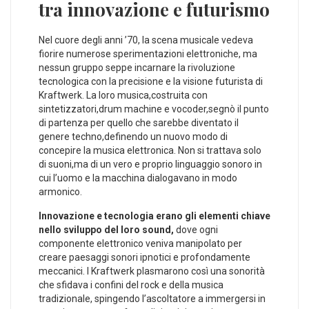
tra innovazione e futurismo
Nel‌ cuore degli anni ’70,⁣ la scena musicale vedeva
fiorire numerose sperimentazioni ‍elettroniche, ma
nessun gruppo seppe incarnare la rivoluzione
tecnologica con la precisione​ e la visione futurista di
⁤Kraftwerk. La ​loro musica,costruita⁣ con
sintetizzatori,drum ⁢machine e vocoder,segnò il punto
di partenza per quello‍ che​ sarebbe ⁣diventato il
genere techno,definendo un​ nuovo modo di
⁣concepire la musica elettronica. Non si ⁣trattava solo
di suoni,ma di un vero‍ e proprio linguaggio sonoro in
cui l’uomo e la macchina dialogavano in⁤ modo​
armonico.
Innovazione e tecnologia⁢ erano gli elementi chiave
nello sviluppo del loro sound,
dove ogni
componente elettronico veniva manipolato per
creare paesaggi sonori ipnotici e profondamente
meccanici. I⁣ Kraftwerk plasmarono così una sonorità
che sfidava i confini del rock e della⁣ musica
tradizionale, spingendo l’ascoltatore ‍a immergersi in