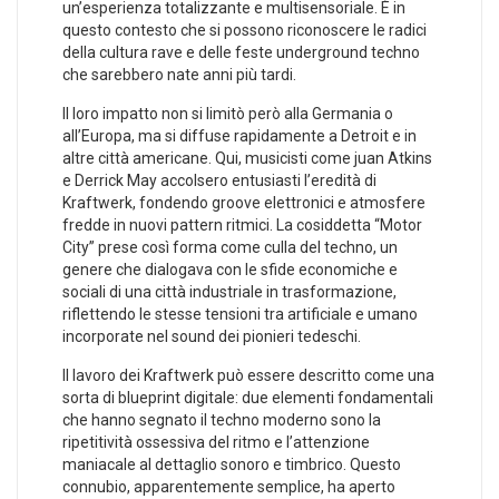
un’esperienza ​totalizzante e multisensoriale. È in
questo contesto che si possono riconoscere le radici
della cultura rave e⁤ delle feste underground techno‌
che ‌sarebbero nate anni ‌più tardi.
Il loro impatto ⁣non si limitò però alla Germania o
all’Europa, ⁤ma ‍si diffuse rapidamente ⁣a Detroit e in‍
altre ⁣città americane.‍ Qui,‍ musicisti ⁣come juan Atkins
e Derrick May accolsero entusiasti l’eredità di
Kraftwerk, ⁢fondendo groove elettronici e ​atmosfere
fredde in nuovi pattern⁣ ritmici. La cosiddetta “Motor
City” prese‍ così forma come culla del ​techno,⁢ un
genere che ⁤dialogava con le sfide economiche e‌
sociali di una ‍città industriale in trasformazione,
riflettendo le stesse tensioni tra artificiale e umano
incorporate⁢ nel sound⁢ dei ​pionieri tedeschi.
Il lavoro⁣ dei Kraftwerk ‍può essere descritto come una
sorta ‍di blueprint digitale: due elementi⁢ fondamentali
che hanno segnato⁤ il techno moderno ‌sono la
ripetitività ossessiva del ritmo e‍ l’attenzione
maniacale al‌ dettaglio sonoro e timbrico. Questo
connubio, apparentemente semplice, ha aperto