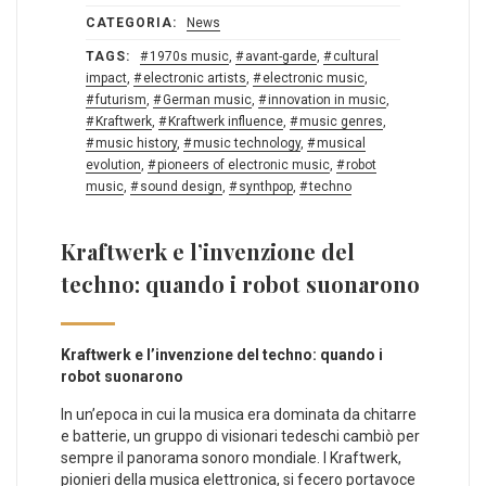
CATEGORIA:
News
TAGS:
1970s music
,
avant-garde
,
cultural
impact
,
electronic artists
,
electronic music
,
futurism
,
German music
,
innovation in music
,
Kraftwerk
,
Kraftwerk influence
,
music genres
,
music history
,
music technology
,
musical
evolution
,
pioneers of electronic music
,
robot
music
,
sound design
,
synthpop
,
techno
Kraftwerk e l’invenzione del
techno: quando i robot suonarono
Kraftwerk e l’invenzione del techno: quando i​
robot suonarono
In un’epoca in cui la musica era dominata da chitarre
e batterie, un gruppo di visionari tedeschi cambiò‍ per
sempre il panorama sonoro mondiale. I Kraftwerk,
⁤pionieri della musica elettronica, si fecero portavoce