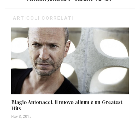
ARTICOLI CORRELATI
Ra
N
Feb
Biagio Antonacci, il nuovo album è un Greatest
Hits
Nov 3, 2015