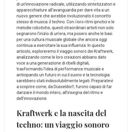
di un’innovazione radicale, utilizzando sintetizzatori e
‌apparecchiature​ all’avanguardia ⁣per dare vita a ⁤un
nuovo genere che avrebbe rivoluzionato il concetto
stesso ‌di musica: il⁣ techno. Con i ⁣loro ⁤ritmi ipnotici e le
melodie robotiche,⁤ questi straordinari artisti non solo
segnarono l’inizio di un’era, ma posero anche‍ le basi
per una cultura musicale globale che ancora‍ oggi
continua⁣ a esercitare la sua influenza. In questo
⁣articolo,‌ esploreremo⁣ il viaggio sonoro dei Kraftwerk,
analizzando come ‌le ‌loro creazioni abbiano⁤ dato
voce a una generazione di ribelli digitali,
trasformando l’idea di performance musicale e
anticipando un futuro in ‌cui il suono e la tecnologia
sarebbero‌ stati‍ indissolubilmente legati. Preparatevi
a scoprire come, da Düsseldorf, furono capaci di far
danzare il mondo intero, all’insegna del ritmo e
dell’innovazione.
Kraftwerk e la ⁣nascita del
techno: ⁢un viaggio sonoro