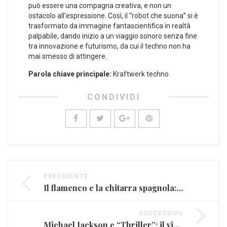
può essere una compagna creativa, e non un
ostacolo all’espressione. Così, il “robot ⁣che suona” si ⁤è
trasformato da immagine fantascientifica in realtà
palpabile, dando ​inizio a un viaggio sonoro senza fine
tra innovazione ‌e futurismo, da cui ‍il⁤ techno non ha
mai⁢ smesso di attingere. ‍
Parola chiave principale:
Kraftwerk techno
CONDIVIDI
PRECEDENTE
Il flamenco e la chitarra spagnola: radici e modernità
SUCCESSIVO
Michael Jackson e “Thriller”: il video che cambiò MTV