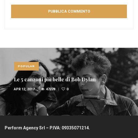
POPULAR
Le 5 canzoni più belle di Bob Dylan
APR 12, 2017
47278
0
Perform Agency Srl – P.IVA: 09335071214.