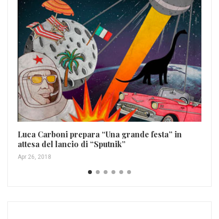
Wo
Jo
Ott
Luca Carboni prepara “Una grande festa” in
attesa del lancio di “Sputnik”
Apr 26, 2018