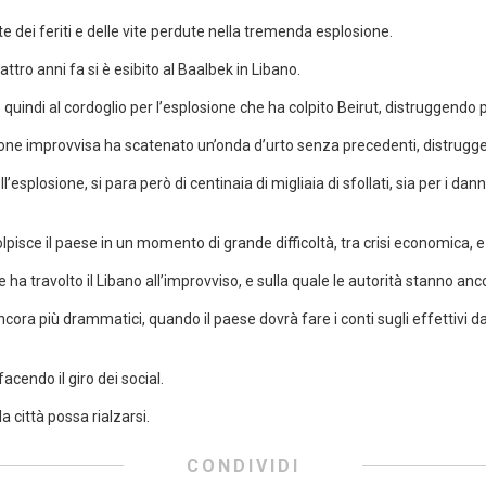
te dei feriti e delle vite perdute nella tremenda esplosione.
ttro anni fa si è esibito al Baalbek in Libano.
ce quindi al cordoglio per l’esplosione che ha colpito Beirut, distruggendo p
losione improvvisa ha scatenato un’onda d’urto senza precedenti, distrugg
esplosione, si para però di centinaia di migliaia di sfollati, sia per i da
isce il paese in un momento di grande difficoltà, tra crisi economica, e
 ha travolto il Libano all’improvviso, e sulla quale le autorità stanno an
cora più drammatici, quando il paese dovrà fare i conti sugli effettivi da
facendo il giro dei social.
 città possa rialzarsi.
CONDIVIDI