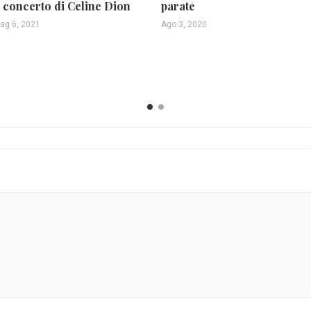
l concerto di Celine Dion
parate
ag 6, 2021
Ago 3, 2020