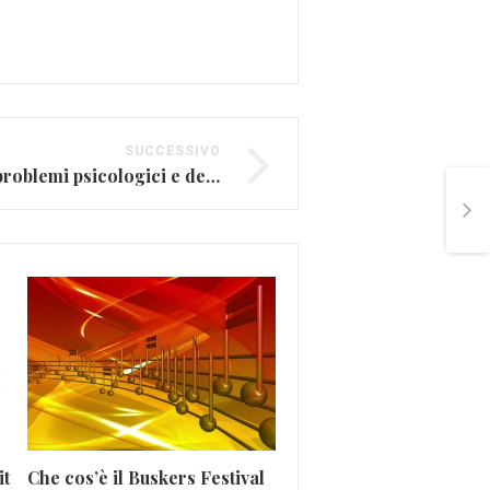
SUCCESSIVO
Lady Gaga parla dei problemi psicologici e dell’uso di psicofarmaci
Tiziano Ferro, ecco il 
it
Che cos’è il Buskers Festival
video “Il vento” (VIDEO