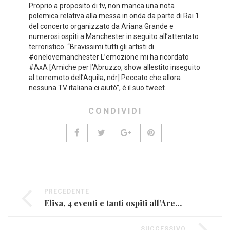
Proprio a proposito di tv, non manca una nota
polemica relativa alla messa in onda da parte di Rai 1
del concerto organizzato da Ariana Grande e
numerosi ospiti a Manchester in seguito all’attentato
terroristico. “Bravissimi tutti gli artisti di
#onelovemanchester L’emozione mi ha ricordato
#AxA [Amiche per l’Abruzzo, show allestito inseguito
al terremoto dell’Aquila, ndr] Peccato che allora
nessuna TV italiana ci aiutò”, è il suo tweet.
CONDIVIDI
PRECEDENTE
Elisa, 4 eventi e tanti ospiti all’Arena di Verona per i 20 anni di carriera
SUCCESSIVO