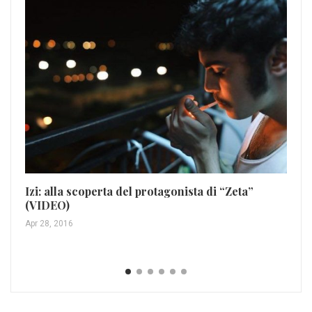
Izi: alla scoperta del protagonista di “Zeta”
Zu
(VIDEO)
no
Apr 28, 2016
Set