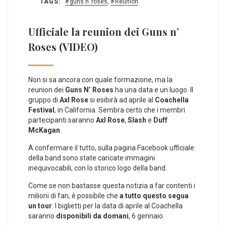
TAGS:
guns n' roses
,
Reunion
Ufficiale la reunion dei Guns n’
Roses (VIDEO)
Non si sa ancora con quale formazione, ma la
reunion dei
Guns N’ Roses
ha una data e un luogo. Il
gruppo di
Axl Rose
si esibirà ad aprile al
Coachella
Festival
, in California. Sembra certo che i membri
partecipanti saranno
Axl Rose
,
Slash
e
Duff
McKagan
.
A confermare il tutto, sulla pagina Facebook ufficiale
della band sono state caricate immagini
inequivocabili, con lo storico logo della band.
Come se non bastasse questa notizia a far contenti i
milioni di fan, è possibile che
a tutto questo segua
un tour
. I biglietti per la data di aprile al Coachella
saranno
disponibili da domani
, 6 gennaio.