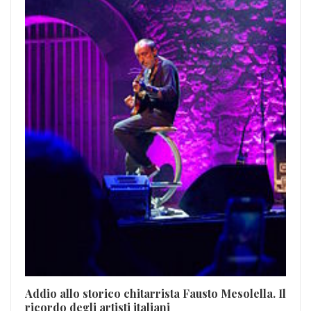
Co
Lug
Addio allo storico chitarrista Fausto Mesolella. Il
ricordo degli artisti italiani