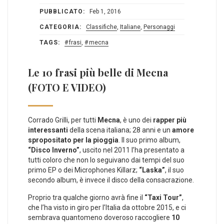
PUBBLICATO:
Feb 1, 2016
CATEGORIA:
Classifiche
,
Italiane
,
Personaggi
TAGS:
frasi
,
mecna
Le 10 frasi più belle di Mecna
(FOTO E VIDEO)
Corrado Grilli, per tutti
Mecna
, è uno dei
rapper più
interessanti
della scena italiana; 28 anni e un
amore
spropositato per la pioggia
. Il suo primo album,
“Disco Inverno”
, uscito nel 2011 l’ha presentato a
tutti coloro che non lo seguivano dai tempi del suo
primo EP o dei Microphones Killarz;
“Laska”
, il suo
secondo album, è invece il disco della consacrazione.
Proprio tra qualche giorno avrà fine il
“Taxi Tour”
,
che l’ha visto in giro per l’Italia da ottobre 2015, e ci
sembrava quantomeno doveroso raccogliere
10