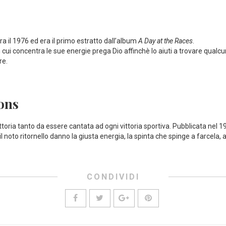
era il 1976 ed era il primo estratto dall’album
A Day at the Races
.
cui concentra le sue energie prega Dio affinchè lo aiuti a trovare qualc
re.
ons
ittoria tanto da essere cantata ad ogni vittoria sportiva. Pubblicata nel 
il noto ritornello danno la giusta energia, la spinta che spinge a farcela,
CONDIVIDI