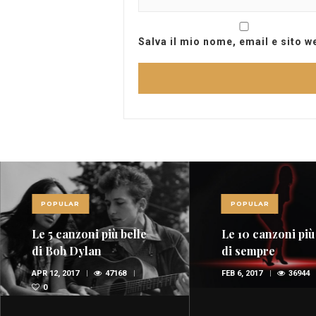
Salva il mio nome, email e sito 
POPULAR
POPULAR
Le 10 canzoni più sexy
Red Power, nel 
di sempre
della musica
spopolano i rossi
FEB 6, 2017
36944
1
OTT 29, 2015
35647
(FOTO E VIDEO)
1