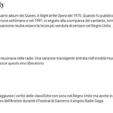
dy
 quarto album dei Queen,
A Night at the Opera
del 1975. Quando fu pubblic
e nove settimane e nel 1991, in seguito alla scomparsa del cantante, tor
la canzone risulta essere la terza più venduta di sempre nel Regno Unito.
risuonava nelle radio. Una canzone travolgente entrata nell’eredità mus
osce questo inno liberatorio.
giunse i vertici delle classifiche non sono nel Regno Unito ma anche in I
 dell’Ariston durante il Festival di Sanremo il singolo Radio Gaga.