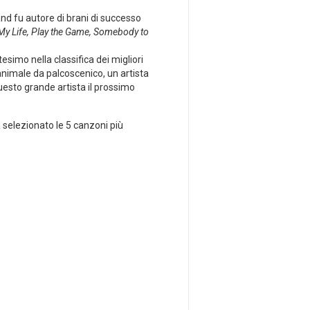
band fu autore di brani di successo
f My Life, Play the Game, Somebody to
tesimo nella classifica dei migliori
n animale da palcoscenico, un artista
uesto grande artista il prossimo
 selezionato le 5 canzoni più