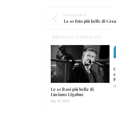
PRECEDENTE
Le 10 foto più belle di Ce
ARTICOLI CORRELATI
C
c
F
M
Le 10 frasi più belle di
Luciano Ligabue
Nov 18, 2015