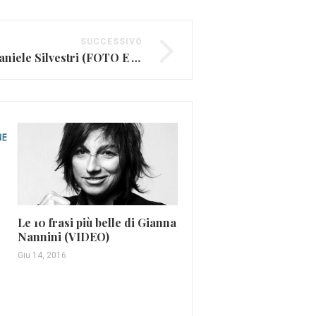
SUCCESSIVO
Le frasi più belle di Daniele Silvestri (FOTO E VIDEO)
Le 10 frasi più belle di Gianna
Nannini (VIDEO)
I 10 tormentoni estivi
Giu 14, 2016
dell’ultimo decennio
Giu 24, 2015