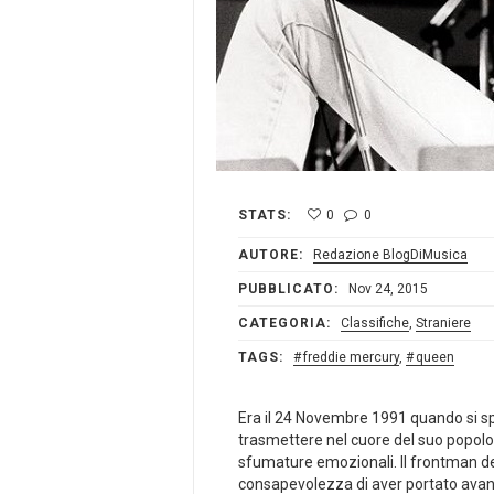
STATS:
0
0
AUTORE:
Redazione BlogDiMusica
PUBBLICATO:
Nov 24, 2015
CATEGORIA:
Classifiche
,
Straniere
TAGS:
freddie mercury
,
queen
Era il 24 Novembre 1991 quando si sp
trasmettere nel cuore del suo popolo.
sfumature emozionali. Il frontman dei 
consapevolezza di aver portato avanti