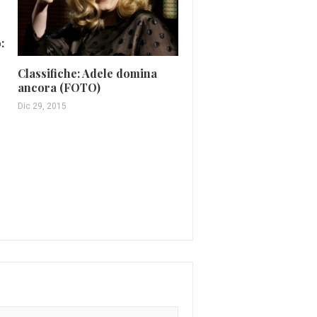
:
Classifiche: Adele domina
ancora (FOTO)
Dic 29, 2015
Chi è Francesco Gabbani
vincitore di Sanremo 2
Feb 13, 2017