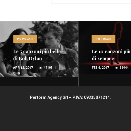
POPULAR
POPULAR
Le 5 canzoni più belle
Le 10 canzoni più
di Bob Dylan
di sempre
APR 12, 2017
47195
FEB 6, 2017
36944
0
Perform Agency Srl – P.IVA: 09335071214.