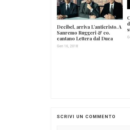
C
d
Decibel, arriva L’anticristo. A
s
Sanremo Ruggeri & co.
G
cantano Lettera dal Duca
Gen 16, 2018
SCRIVI UN COMMENTO