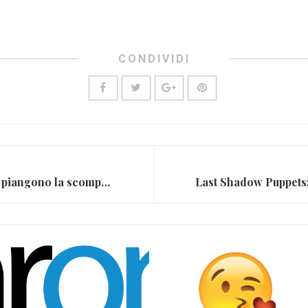
CONDIVIDI
David Bowie, i colleghi ne piangono la scomparsa