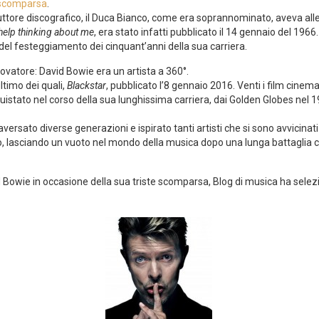
 scomparsa
.
uttore discografico, il Duca Bianco, come era soprannominato, aveva all
help thinking about me
, era stato infatti pubblicato il 14 gennaio del 1966
del festeggiamento dei cinquant’anni della sua carriera.
ovatore: David Bowie era un artista a 360°.
ltimo dei quali,
Blackstar
, pubblicato l’8 gennaio 2016. Venti i film cinema
quistato nel corso della sua lunghissima carriera, dai Golden Globes ne
raversato diverse generazioni e ispirato tanti artisti che si sono avvicinat
sto, lasciando un vuoto nel mondo della musica dopo una lunga battaglia 
Bowie in occasione della sua triste scomparsa, Blog di musica ha selezion