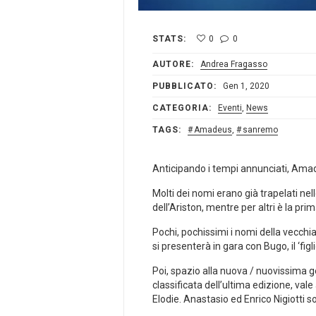
STATS:
0
0
AUTORE:
Andrea Fragasso
PUBBLICATO:
Gen 1, 2020
CATEGORIA:
Eventi
,
News
TAGS:
Amadeus
,
sanremo
Anticipando i tempi annunciati, Amade
Molti dei nomi erano già trapelati nell
dell’Ariston, mentre per altri è la prim
Pochi, pochissimi i nomi della vecchi
si presenterà in gara con Bugo, il ‘fig
Poi, spazio alla nuova / nuovissima g
classificata dell’ultima edizione, vale
Elodie. Anastasio ed Enrico Nigiotti s