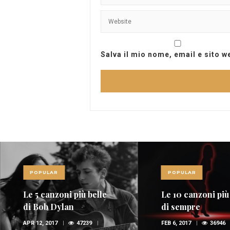
Salva il mio nome, email e sito 
POPULAR
POPULAR
Le 5 canzoni più belle
Le 10 canzoni più
di Bob Dylan
di sempre
APR 12, 2017
47239
FEB 6, 2017
36946