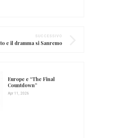
SUCCESSIVO
to e il dramma si Sanremo
Europe e “The Final
Countdown”
Apr 11, 2026
Laura Pausini, arrivano
riconoscimenti e il rin
con la Warner