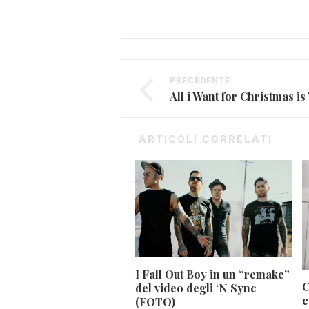
PRECEDENTE
ARTICOLI CORRELATI
I Fall Out Boy in un “remake”
C
del video degli ‘N Sync
c
(FOTO)