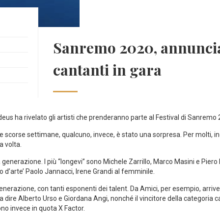
Sanremo 2020, annunciat
cantanti in gara
us ha rivelato gli artisti che prenderanno parte al Festival di Sanremo 
e scorse settimane, qualcuno, invece, è stato una sorpresa. Per molti, inol
a volta.
a generazione. I più “longevi” sono Michele Zarrillo, Marco Masini e Pie
lio d’arte’ Paolo Jannacci, Irene Grandi al femminile.
enerazione, con tanti esponenti dei talent. Da Amici, per esempio, arriv
 a dire Alberto Urso e Giordana Angi, nonché il vincitore della categoria ca
ono invece in quota X Factor.