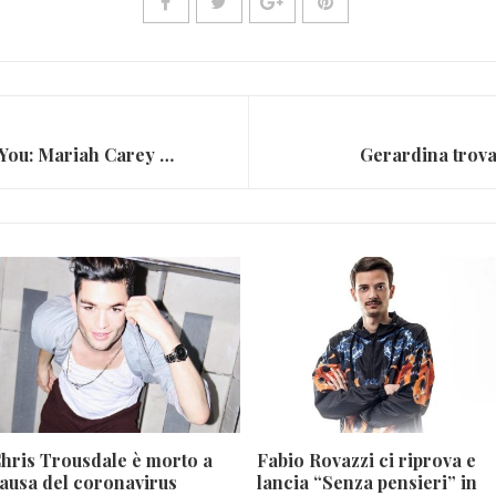
All i Want for Christmas is You: Mariah Carey risveglia il Natale
Gerardina trova
hris Trousdale è morto a
Fabio Rovazzi ci riprova e
ausa del coronavirus
lancia “Senza pensieri” in