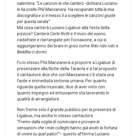
salentina.
“Le canzoni le che canterò
-dichiara Luciano-
le ha scelte Phil Manzanera. Ha recuperato tutta la mia
discografia e si è messo lì a scegliere le canzoni giuste
per questa serata”
.
Ma cosa canterà Luciano Ligabue alla festa della
pizzica? Canterà
Certe Notti
e
Il muro del suono
,
riadattate e riarrangiate per l’occasione, a cui si
aggiungeranno dei brani in grico come
Ndo ndo ndo
e
Beddha ci dormi
.
Fu lo stesso Phil Manzanera a proporre a Ligabue di
presenziare alla Notte della Taranta e a tal proposito
il cantautore dice che con Manzanera c’è stata una
facile e immediata sintonia umana. Per quanto
riguarda quella musicale, dice di aver visto con
quanto impegno ed entusiasmo sta lavorando in
qualità di arrangiatore.
Non freme solo il grande pubblico per la presenza di
Ligabue, ma anche lo stesso cantautore.
“Fremo dalla voglia di cominciare e provare le
sensazioni che i miei colleghi hanno già avuto la fortuna
di vivere su quel palco!”
– questo afferma Luciano