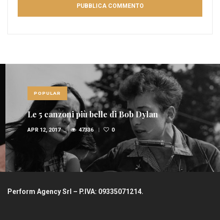
POPULAR
Le 5 canzoni più belle di Bob Dylan
APR 12, 2017
47336
0
Perform Agency Srl – P.IVA: 09335071214.