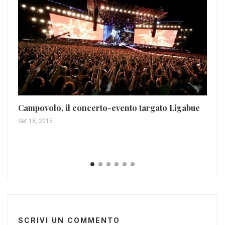
Campovolo, il concerto-evento targato Ligabue
Ra
di
Set 18, 2015
Giu
SCRIVI UN COMMENTO