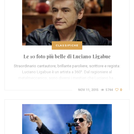
CLASSIFICHE
Le 10 foto più belle di Luciano Ligabue
Straordinario cantautore, brillante paroliere, scrittore e regista:
Luciano Ligabue è un artista a 360°. Dal ragioniere al
metalmeccanico, sono diversi i mestieri che Luciano ha…
NOV 11, 2015
5744
0