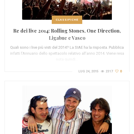
CLASSIFICHE
Re dei live 2014: Rolling Stones, One Direction,
Ligabue e Vasco
Quali sono i live più visti del 2014? La SIAE ha la risposta. Pubblica
infatti l’Annuario dello spettacolo relativo all’anno 2014. Viene resa
nota quindi…
LUG 24, 2015
2317
0