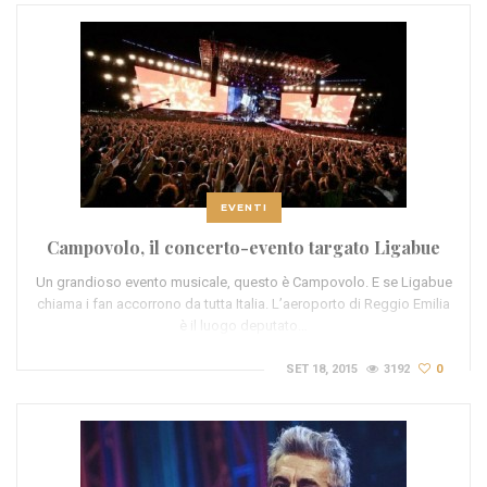
EVENTI
Campovolo, il concerto-evento targato Ligabue
Un grandioso evento musicale, questo è Campovolo. E se Ligabue
chiama i fan accorrono da tutta Italia. L’aeroporto di Reggio Emilia
è il luogo deputato…
SET 18, 2015
3192
0