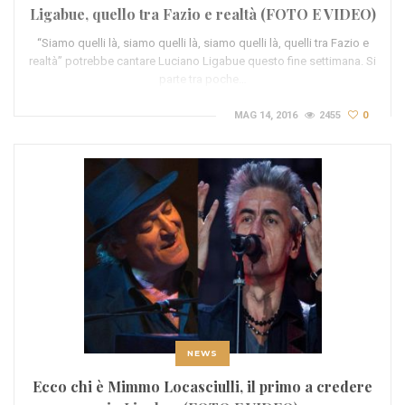
Ligabue, quello tra Fazio e realtà (FOTO E VIDEO)
“Siamo quelli là, siamo quelli là, siamo quelli là, quelli tra Fazio e
realtà” potrebbe cantare Luciano Ligabue questo fine settimana. Si
parte tra poche…
MAG 14, 2016
2455
0
NEWS
Ecco chi è Mimmo Locasciulli, il primo a credere