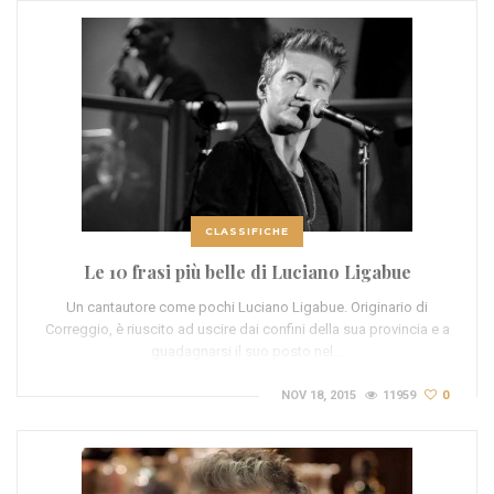
CLASSIFICHE
Le 10 frasi più belle di Luciano Ligabue
Un cantautore come pochi Luciano Ligabue. Originario di
Correggio, è riuscito ad uscire dai confini della sua provincia e a
guadagnarsi il suo posto nel…
NOV 18, 2015
11959
0