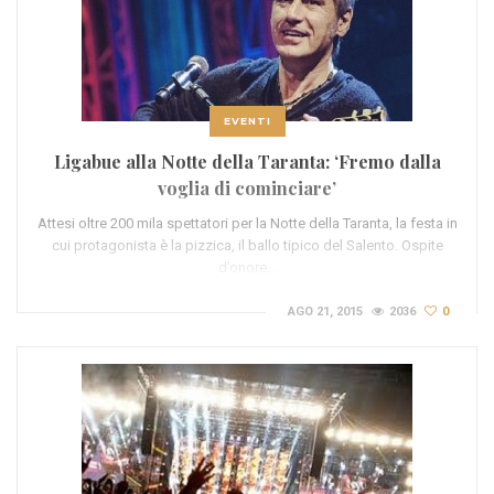
EVENTI
Ligabue alla Notte della Taranta: ‘Fremo dalla
voglia di cominciare’
Attesi oltre 200 mila spettatori per la Notte della Taranta, la festa in
cui protagonista è la pizzica, il ballo tipico del Salento. Ospite
d’onore…
AGO 21, 2015
2036
0