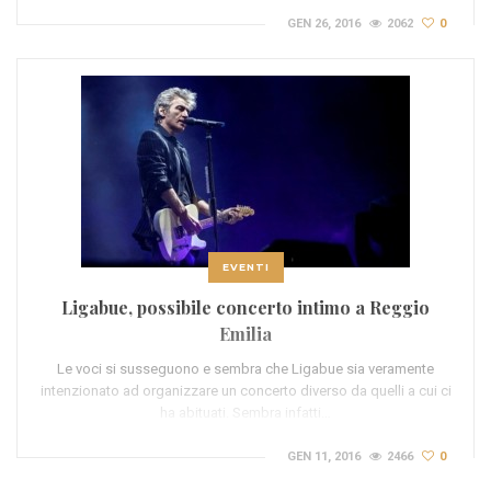
GEN 26, 2016
2062
0
EVENTI
Ligabue, possibile concerto intimo a Reggio
Emilia
Le voci si susseguono e sembra che Ligabue sia veramente
intenzionato ad organizzare un concerto diverso da quelli a cui ci
ha abituati. Sembra infatti…
GEN 11, 2016
2466
0