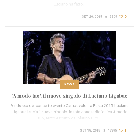
Luciano ha fatto…
SET 20, 2015
3209
0
NEWS
‘A modo tuo’, il nuovo singolo di Luciano Ligabue
A ridosso del concerto evento Campovolo-La Festa 2015, Luciano
Ligabue lancia il nuovo singolo. In rotazione radiofonica A modo
tuo, terzo estratto dal platino Giro…
SET 18, 2015
17895
1