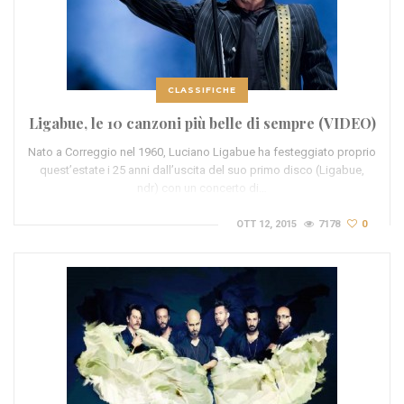
CLASSIFICHE
Ligabue, le 10 canzoni più belle di sempre (VIDEO)
Nato a Correggio nel 1960, Luciano Ligabue ha festeggiato proprio
quest’estate i 25 anni dall’uscita del suo primo disco (Ligabue,
ndr) con un concerto di…
OTT 12, 2015
7178
0