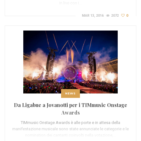
in live con i…
MAR 13, 2016
2072
0
NEWS
Da Ligabue a Jovanotti per i TIMmusic Onstage
Awards
TIMmusic Onstage Awards è alle porte e in attesa della
manifestazione musicale sono state annunciate le categorie e le
nomination dei cantanti coinvolti nella votazione,…