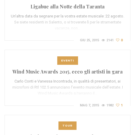
Ligabue alla Notte della Taranta
Un’altra data da segnare per la vostra estate musicale: 22 agosto.
Se siete residenti in Salento, o vi troverete lì per le strameritate
vacanze, non…
GIU 25, 2015
2141
0
EVENTI
Wind Music Awards 2015, ecco gli artisti in gara
Carlo Conti e Vanessa Incontrada, in qualità di presentatori, ai
microfoni di Rtl 102.5 annunciano l’evento musicale dell’estate. I
Wind Music Awards si terranno il…
MAG 7, 2015
1982
1
TOUR