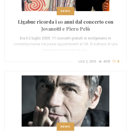
NEWS
Ligabue ricorda i 10 anni dal concerto con
Jovanotti e Piero Pelù
Era il 2 luglio 2005. 11 concerti gratuiti si svolgevano in
contemporanea nei paesi appartenenti al G8. Si trattava di una
campagna musicale in cui…
LUG 2, 2015
4075
0
NEWS