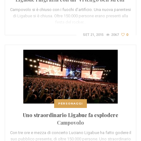
Campovolo si è chiuso con i fuochi d’artificio. Una nuova parentesi
di Ligabue si è chiusa. Oltre 150.000 persone erano presenti alla
festa del rocker…
SET 21, 2015
2067
0
PERSONAGGI
Uno straordinario Ligabue fa esplodere
Campovolo
Con tre ore e mezza di concerto Luciano Ligabue ha fatto godere il
suo pubblico presente, di oltre 150.000 persone. Uno straordinario