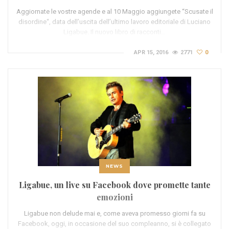
Aggiornate le vostre agende e al 10 Maggio aggiungete “Scusate il
disordine“, data dell’uscita dell’ultimo lavoro editoriale di Luciano
Ligabue. Il nuovo libro di racconti…
APR 15, 2016
2771
0
NEWS
Ligabue, un live su Facebook dove promette tante
emozioni
Ligabue non delude mai e, come aveva promesso giorni fa su
Facebook, oggi, in occasione del suo compleanno, si è collegato