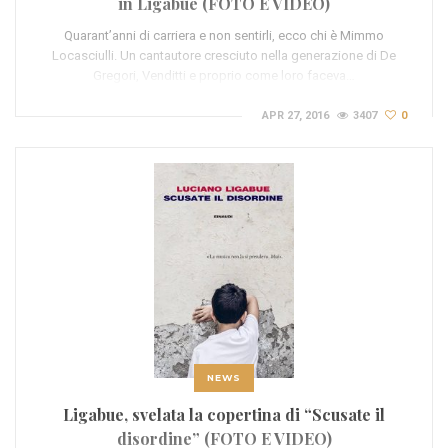
in Ligabue (FOTO E VIDEO)
Quarant’anni di carriera e non sentirli, ecco chi è Mimmo
Locasciulli. Un cantautore cresciuto nella generazione di De
Gregori, Venditti e proprio come loro faceva…
APR 27, 2016
3407
0
NEWS
Ligabue, svelata la copertina di “Scusate il
disordine” (FOTO E VIDEO)