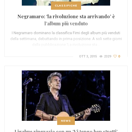
CLASSIFICHE
Negramaro: ‘la rivoluzione sta arrivando’ è
l’album più venduto
I Negramaro dominano la classifica Fimi degli album più venduti
della settimana, debuttando in prima posizione. A soli sette giorni
dalla pubblicazione ‘La rivoluzione sta…
OTT 3, 2015
2329
0
NEWS
Ligabue ringrazia con un ‘Vi tengo ben stretti’