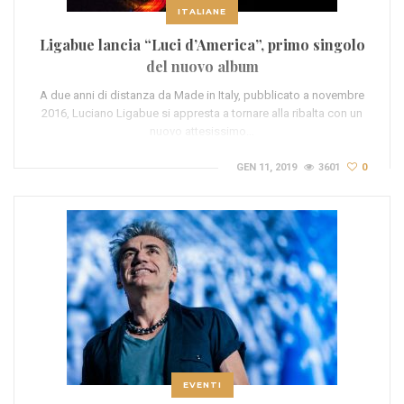
ITALIANE
Ligabue lancia “Luci d’America”, primo singolo
del nuovo album
A due anni di distanza da Made in Italy, pubblicato a novembre
2016, Luciano Ligabue si appresta a tornare alla ribalta con un
nuovo attesissimo…
GEN 11, 2019
3601
0
EVENTI