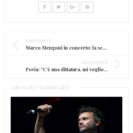
PRECEDENTE
Marco Mengoni in concerto: la scaletta del #MengoniLive2015
SUCCESSIVO
Povia: “C’è una dittatura, mi vogliono mettere in cattiva luce”
ARTICOLI CORRELATI