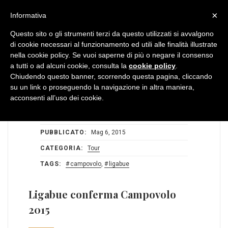
MENU
×
Informativa
Questo sito o gli strumenti terzi da questo utilizzati si avvalgono
di cookie necessari al funzionamento ed utili alle finalità illustrate
nella cookie policy. Se vuoi saperne di più o negare il consenso
a tutti o ad alcuni cookie, consulta la
cookie policy
.
Chiudendo questo banner, scorrendo questa pagina, cliccando
su un link o proseguendo la navigazione in altra maniera,
acconsenti all’uso dei cookie.
STATS:
1
0
AUTORE:
Redazione BlogDiMusica
PUBBLICATO:
Mag 6, 2015
CATEGORIA:
Tour
TAGS:
campovolo
,
ligabue
Ligabue conferma Campovolo
2015