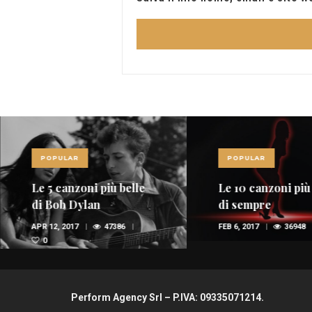
POPULAR
POPULAR
Le 5 canzoni più belle
Le 10 canzoni più
di Bob Dylan
di sempre
APR 12, 2017
47386
FEB 6, 2017
36948
0
Perform Agency Srl – P.IVA: 09335071214.