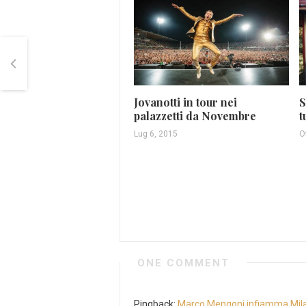
Jovanotti in tour nei
S
palazzetti da Novembre
t
Lug 6, 2015
O
ONE COMMENT
Pingback:
Marco Mengoni infiamma Milan