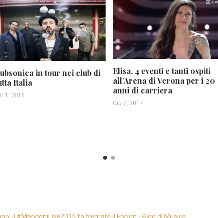
Elisa, 4 eventi e tanti ospiti
ubsonica in tour nei club di
all’Arena di Verona per i 20
utta Italia
anni di carriera
tt 1, 2015
Giu 7, 2017
o: il #MengoniLive2015 fa tremare il Forum - Blog di Musica