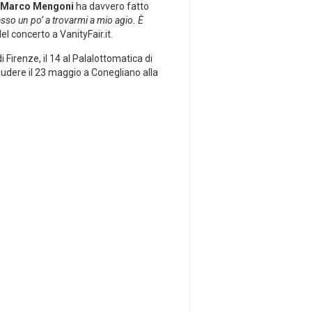
Marco Mengoni
ha davvero fatto
sso un po’ a trovarmi a mio agio. È
l concerto a VanityFair.it.
di Firenze, il 14 al Palalottomatica di
chiudere il 23 maggio a Conegliano alla