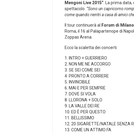
Mengoni Live 2015”
. La prima data, 
spettacolo.
“Sono un capricorno rompib
come quando rientri a casa di amici ch
Il tour continuerà al
Forum di Milano 
Roma, il 16 al Palapartenope di Napoli,
Zoppas Arena.
Ecco la scaletta dei concerti:
1. INTRO + GUERRIERO
2. NON ME NE ACCORGO
3. SE SEI COME SEI
4. PRONTO A CORRERE
5. INVINCIBILE
6. MAI E PER SEMPRE
7. DOVE SI VOLA
8. LLORONA + SOLO
9. LA VALLE DEI RE
10. ED È PER QUESTO
11. BELLISSIMO
12. 20 SIGARETTE/NATALE SENZA R
13. COME UN ATTIMO FA