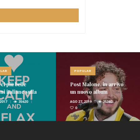
LAR
POPULAR
ci più belle
Post Malone, in arrivo
i italiane sulla
un nuovo album
nica
 2017
35620
AGO 27, 2019
35360
0