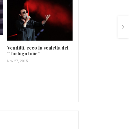
Venditti, ecco la scaletta del
”Tortuga tour”
Nov 27, 2015
Rock e poesia nel nuov
disco degli Afterhours
Apr 30, 2016