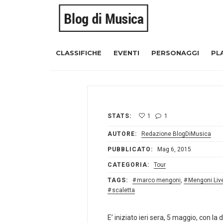
CLASSIFICHE
EVENTI
PERSONAGGI
PL
STATS:
1
1
AUTORE:
Redazione BlogDiMusica
PUBBLICATO:
Mag 6, 2015
CATEGORIA:
Tour
TAGS:
marco mengoni
,
Mengoni Liv
scaletta
E’ iniziato ieri sera, 5 maggio, con l