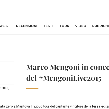
AYLIST
RECENSIONI
TESTI
TOUR
VIDEO
RUBRICH
Marco Mengoni in concert
del #MengoniLive2015
e 2015
,
a data zero a Mantova il nuovo tour del cantante vincitore della
terza ediz