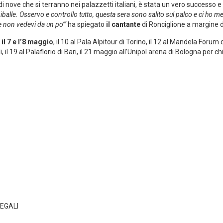
di nove che si terranno nei palazzetti italiani, è stata un vero successo e
alle. Osservo e controllo tutto, questa sera sono salito sul palco e ci ho me
e non vedevi da un po’”
ha spiegato
il cantante
di Ronciglione a margine de
il 7 e l’8 maggio
, il 10 al Pala Alpitour di Torino, il 12 al Mandela Forum 
 il 19 al Palaflorio di Bari, il 21 maggio all’Unipol arena di Bologna per 
EGALI